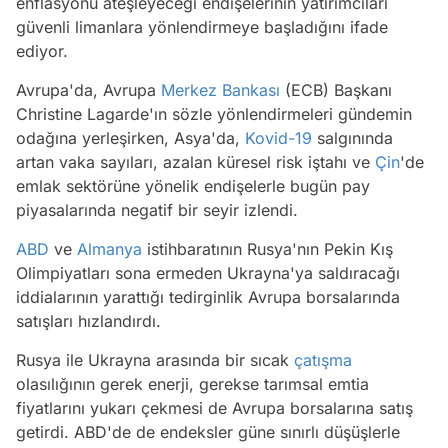
enflasyonu ateşleyeceği endişelerinin yatırımcıları
güvenli limanlara yönlendirmeye başladığını ifade
ediyor.
Avrupa'da, Avrupa
Merkez Bankası
(ECB) Başkanı
Christine Lagarde'ın sözle yönlendirmeleri gündemin
odağına yerleşirken, Asya'da,
Kovid-19
salgınında
artan vaka sayıları, azalan küresel risk iştahı ve
Çin
'de
emlak sektörüne yönelik endişelerle bugün pay
piyasalarında negatif bir seyir izlendi.
ABD
ve
Almanya
istihbaratının Rusya'nın Pekin Kış
Olimpiyatları sona ermeden Ukrayna'ya saldıracağı
iddialarının yarattığı tedirginlik Avrupa borsalarında
satışları hızlandırdı.
Rusya ile Ukrayna arasında bir sıcak
çatışma
olasılığının gerek enerji, gerekse tarımsal emtia
fiyatlarını yukarı çekmesi de Avrupa borsalarına satış
getirdi. ABD'de de endeksler güne sınırlı düşüşlerle