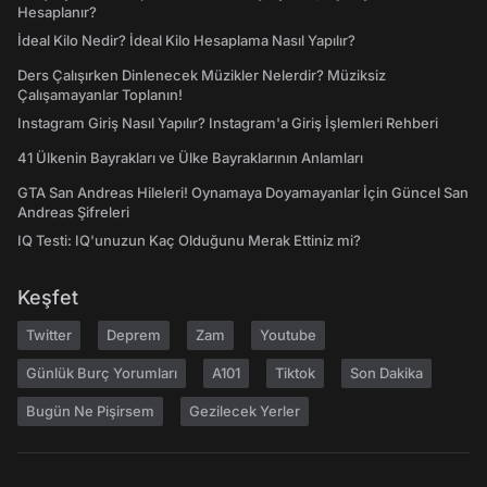
Hesaplanır?
İdeal Kilo Nedir? İdeal Kilo Hesaplama Nasıl Yapılır?
Ders Çalışırken Dinlenecek Müzikler Nelerdir? Müziksiz
Çalışamayanlar Toplanın!
Instagram Giriş Nasıl Yapılır? Instagram'a Giriş İşlemleri Rehberi
41 Ülkenin Bayrakları ve Ülke Bayraklarının Anlamları
GTA San Andreas Hileleri! Oynamaya Doyamayanlar İçin Güncel San
Andreas Şifreleri
IQ Testi: IQ'unuzun Kaç Olduğunu Merak Ettiniz mi?
Keşfet
Twitter
Deprem
Zam
Youtube
Günlük Burç Yorumları
A101
Tiktok
Son Dakika
Bugün Ne Pişirsem
Gezilecek Yerler