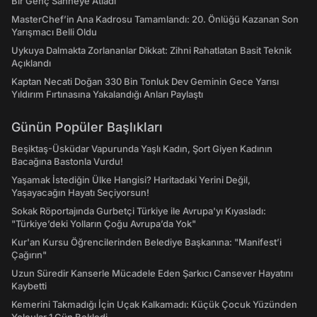
Bir Genç Sahneye Atladı
MasterChef’in Ana Kadrosu Tamamlandı: 20. Önlüğü Kazanan Son
Yarışmacı Belli Oldu
Uykuya Dalmakta Zorlananlar Dikkat: Zihni Rahatlatan Basit Teknik
Açıklandı
Kaptan Necati Doğan 330 Bin Tonluk Dev Geminin Gece Yarısı
Yıldırım Fırtınasına Yakalandığı Anları Paylaştı
Günün Popüler Başlıkları
Beşiktaş-Üsküdar Vapurunda Yaşlı Kadın, Şort Giyen Kadının
Bacağına Bastonla Vurdu!
Yaşamak İstediğin Ülke Hangisi? Haritadaki Yerini Değil,
Yaşayacağın Hayatı Seçiyorsun!
Sokak Röportajında Gurbetçi Türkiye ile Avrupa'yı Kıyasladı:
"Türkiye’deki Yolların Çoğu Avrupa’da Yok"
Kur'an Kursu Öğrencilerinden Belediye Başkanına: "Manifest’i
Çağırın"
Uzun Süredir Kanserle Mücadele Eden Şarkıcı Cansever Hayatını
Kaybetti
Kemerini Takmadığı İçin Uçak Kalkamadı: Küçük Çocuk Yüzünden