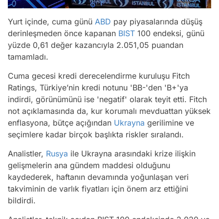
Yurt içinde, cuma günü
ABD
pay piyasalarında düşüş
derinleşmeden önce kapanan
BIST
100 endeksi, günü
yüzde 0,61 değer kazancıyla 2.051,05 puandan
tamamladı.
Cuma gecesi kredi derecelendirme kuruluşu Fitch
Ratings, Türkiye’nin kredi notunu 'BB-'den 'B+'ya
indirdi, görünümünü ise 'negatif' olarak teyit etti. Fitch
not açıklamasında da, kur korumalı mevduattan yüksek
enflasyona, bütçe açığından
Ukrayna
gerilimine ve
seçimlere kadar birçok başlıkta riskler sıralandı.
Analistler,
Rusya
ile Ukrayna arasındaki krize ilişkin
gelişmelerin ana gündem maddesi olduğunu
kaydederek, haftanın devamında yoğunlaşan veri
takviminin de varlık fiyatları için önem arz ettiğini
bildirdi.