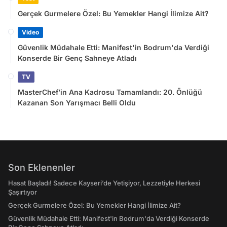
Gerçek Gurmelere Özel: Bu Yemekler Hangi İlimize Ait?
Video
Güvenlik Müdahale Etti: Manifest'in Bodrum'da Verdiği
Konserde Bir Genç Sahneye Atladı
TV
MasterChef’in Ana Kadrosu Tamamlandı: 20. Önlüğü
Kazanan Son Yarışmacı Belli Oldu
Son Eklenenler
Hasat Başladı! Sadece Kayseri’de Yetişiyor, Lezzetiyle Herkesi
Şaşırtıyor
Gerçek Gurmelere Özel: Bu Yemekler Hangi İlimize Ait?
Güvenlik Müdahale Etti: Manifest'in Bodrum'da Verdiği Konserde