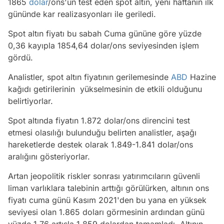
1865
dolar
/ons'un test eden spot altın, yeni haftanın ilk
gününde kar realizasyonları ile geriledi.
Spot altın fiyatı bu sabah Cuma gününe göre yüzde
0,36 kayıpla 1854,64 dolar/ons seviyesinden işlem
gördü.
Analistler, spot altın fiyatının gerilemesinde
ABD
Hazine
kağıdı getirilerinin yükselmesinin de etkili olduğunu
belirtiyorlar.
Spot altında fiyatın 1.872 dolar/ons direncini test
etmesi olasılığı bulunduğu belirten analistler, aşağı
hareketlerde destek olarak 1.849-1.841 dolar/ons
aralığını gösteriyorlar.
Artan jeopolitik riskler sonrası yatırımcıların güvenli
liman varlıklara talebinin arttığı görülürken, altının ons
fiyatı cuma günü Kasım 2021'den bu yana en yüksek
seviyesi olan 1.865 doları görmesinin ardından günü
yüzde 1,76 artışla 1.859 dolardan tamamladı. Altının