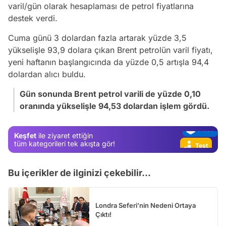
varil/gün olarak hesaplaması de petrol fiyatlarına
destek verdi.
Cuma günü 3 dolardan fazla artarak yüzde 3,5
yükselişle 93,9 dolara çıkan Brent petrolün varil fiyatı,
Video
yeni haftanın başlangıcında da yüzde 0,5 artışla 94,4
Test
dolardan alıcı buldu.
Gündem
Gün sonunda Brent petrol varili de yüzde 0,10
oranında yükselişle 94,53 dolardan işlem gördü.
Magazin
Video
Keşfet
ile ziyaret ettiğin
Test
tüm kategorileri tek akışta gör!
Bu içerikler de ilginizi çekebilir...
Londra Seferi’nin Nedeni Ortaya
Çıktı!