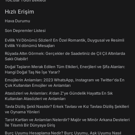
Yolcular 1 Gün Bekledi
Hızlı Erişim
Hava Durumu
Son Depremler Listesi
Evlilik Yıl Dönümü Sözleri! En Özel Romantik, Duygusal ve Resimli
Evlilik Yıl dönümü Mesajları
Rüyada Altın Görmek: Gerçekler de Saadetiniz de Çil Çil Altınlarda
Saklı Olabilir!
Doğal Taşların Merak Edilen Tüm Etkileri, Enerjileri ve Şifa Alanları:
Hangi Doğal Taş Ne İşe Yarar?
Emojilerin Anlamları: 2023 WhatsApp, Instagram ve Twitter'da En
Çok Kullanılan Emojiler ve Anlamları
Atasözleri ve Anlamları: A'dan Z'ye Gündelik Hayatta En Sık
Kullanılan Atasözleri ve Anlamları
Tavla Diziliş Şekli Nasıldır? Erkek Tavlası ve Kız Tavlası Diziliş Şekilleri
ve Oynama Yönleri
Tarot Kartları ve Anlamları Nelerdir? Majör ve Minör Arkana Desteleri
İle Tılsımlı Bir Dünyaya Giriş
Burç Uyumu Hesaplama Nedir? Burç Uyumu, Aşk Uyumu Nasıl