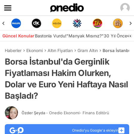
Güncel Konular
Bastonla Vurdu!
"Manyak Mısınız?"
30 Yıl Önce👀
Haberler
Ekonomi
Altın Fiyatları
Gram Altın
Borsa İstanbul'
Borsa İstanbul'da Gerginlik
Fiyatlaması Hakim Olurken,
Dolar ve Euro Yeni Haftaya Nasıl
Başladı?
Özder Şeyda
- Onedio Ekonomi- Finans Editörü
Onedio’yu Google'a ekleyin