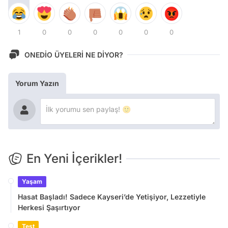
1
0
0
0
0
0
0
ONEDİO ÜYELERİ NE DİYOR?
Yorum Yazın
En Yeni İçerikler!
Yaşam
Hasat Başladı! Sadece Kayseri’de Yetişiyor, Lezzetiyle
Herkesi Şaşırtıyor
Test