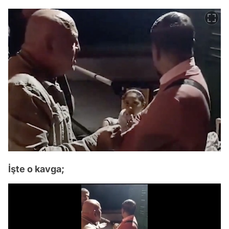
İşte o kavga;