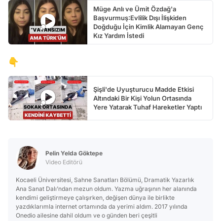
Müge Anlı ve Ümit Özdağ'a
Başvurmuş:Evlilik Dışı İlişkiden
Doğduğu İçin Kimlik Alamayan Genç
Kız Yardım İstedi
👇
Şişli'de Uyuşturucu Madde Etkisi
Altındaki Bir Kişi Yolun Ortasında
Yere Yatarak Tuhaf Hareketler Yaptı
Pelin Yelda Göktepe
Video Editörü
Kocaeli Üniversitesi, Sahne Sanatları Bölümü, Dramatik Yazarlık
Ana Sanat Dalı’ndan mezun oldum. Yazma uğraşının her alanında
kendimi geliştirmeye çalışırken, değişen dünya ile birlikte
yazdıklarımla internet ortamında da yerimi aldım. 2017 yılında
Onedio ailesine dahil oldum ve o günden beri çeşitli