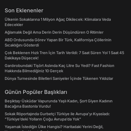
Son Eklenenler
Ülkenin Sokaklarına 1 Milyon Ağaç Dikilecek: Klimalara Veda
Edecekler
Ağlamalık Değil Ama Derin Derin Düşündüren O Ritimler
ABD Ordusunda Görev Yapan Bir Türk, Kaliforniya Çöllerinin
Sıcaklığını Gösterdi
Çok Beklenen Hızlı Tren İçin Tarih Verildi: 7 Saat Süren Yol 1 Saat 45
Dakikaya Düşecek!
Gardırobundaki Tişört Aslında Kaç Litre Su Yedi? Fast Fashion
Hakkında Bilmediğiniz 10 Gerçek
Dünya Turnesinde Biletleri Saniyeler İçinde Tükenen Yıldızlar
Günün Popüler Başlıkları
Beşiktaş-Üsküdar Vapurunda Yaşlı Kadın, Şort Giyen Kadının
Bacağına Bastonla Vurdu!
Sokak Röportajında Gurbetçi Türkiye ile Avrupa'yı Kıyasladı:
"Türkiye’deki Yolların Çoğu Avrupa’da Yok"
Yaşamak İstediğin Ülke Hangisi? Haritadaki Yerini Değil,