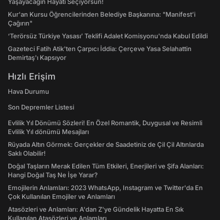
Yaşayacağın Hayatı Seçiyorsun!
Kur'an Kursu Öğrencilerinden Belediye Başkanına: "Manifest’i
Çağırın"
‘Terörsüz Türkiye Yasası’ Teklifi Adalet Komisyonu'nda Kabul Edildi
Gazeteci Fatih Atik'ten Çarpıcı İddia: Çerçeve Yasa Selahattin
Demirtaş'ı Kapsıyor
Hızlı Erişim
Hava Durumu
Son Depremler Listesi
Evlilik Yıl Dönümü Sözleri! En Özel Romantik, Duygusal ve Resimli
Evlilik Yıl dönümü Mesajları
Rüyada Altın Görmek: Gerçekler de Saadetiniz de Çil Çil Altınlarda
Saklı Olabilir!
Doğal Taşların Merak Edilen Tüm Etkileri, Enerjileri ve Şifa Alanları:
Hangi Doğal Taş Ne İşe Yarar?
Emojilerin Anlamları: 2023 WhatsApp, Instagram ve Twitter'da En
Çok Kullanılan Emojiler ve Anlamları
Atasözleri ve Anlamları: A'dan Z'ye Gündelik Hayatta En Sık
Kullanılan Atasözleri ve Anlamları