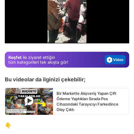
Video
Test
/
Gündem
Magazin
Keşfet
ile ziyaret ettiğin
Video
tüm kategorileri tek akışta gör!
Test
Bu videolar da ilginizi çekebilir;
Bir Markette Alışveriş Yapan Çift
Ödeme Yaptıkları Sırada Pos
Cihazındaki Tarayıcıyı Farkedince
Olay Çıktı
👇