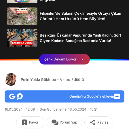
Filipinler'de Suların Çekilmesiyle Ortaya Çıkan
Görüntü Hem Ürküttü Hem Büyüledi
Beşiktaş-Üsküdar Vapurunda Yaşlı Kadın, Şort
Giyen Kadının Bacağına Bastonla Vurdu!
İçerik Devam Ediyor
Pelin Yelda Göktepe
- Video Editörü
Onedio’yu Google'a ekleyin
16.05.2024 - 12:09
Son Güncelleme: 16.05.2024 - 15:21
Favori
Yorum Yap
Paylaş