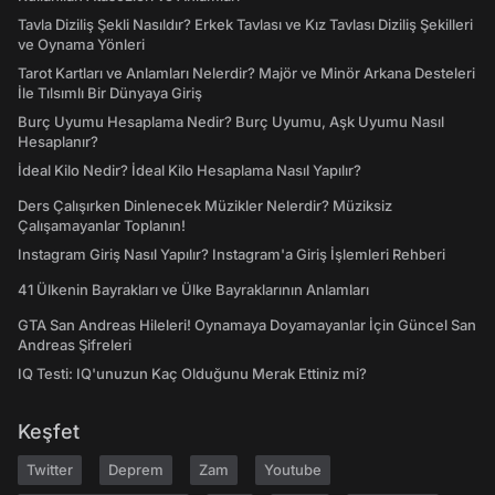
Tavla Diziliş Şekli Nasıldır? Erkek Tavlası ve Kız Tavlası Diziliş Şekilleri
ve Oynama Yönleri
Tarot Kartları ve Anlamları Nelerdir? Majör ve Minör Arkana Desteleri
İle Tılsımlı Bir Dünyaya Giriş
Burç Uyumu Hesaplama Nedir? Burç Uyumu, Aşk Uyumu Nasıl
Hesaplanır?
İdeal Kilo Nedir? İdeal Kilo Hesaplama Nasıl Yapılır?
Ders Çalışırken Dinlenecek Müzikler Nelerdir? Müziksiz
Çalışamayanlar Toplanın!
Instagram Giriş Nasıl Yapılır? Instagram'a Giriş İşlemleri Rehberi
41 Ülkenin Bayrakları ve Ülke Bayraklarının Anlamları
GTA San Andreas Hileleri! Oynamaya Doyamayanlar İçin Güncel San
Andreas Şifreleri
IQ Testi: IQ'unuzun Kaç Olduğunu Merak Ettiniz mi?
Keşfet
Twitter
Deprem
Zam
Youtube