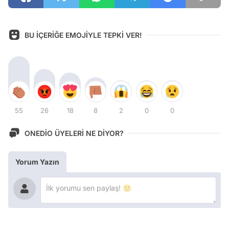
BU İÇERİĞE EMOJİYLE TEPKİ VER!
55
26
18
8
2
0
0
ONEDİO ÜYELERİ NE DİYOR?
Yorum Yazın