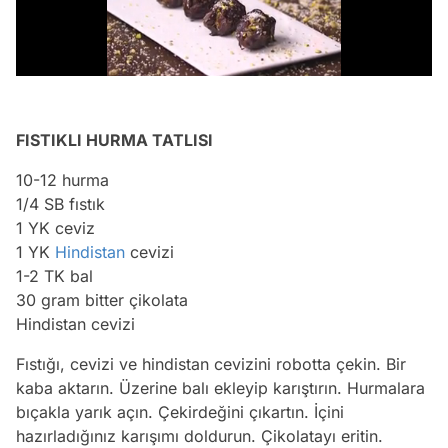
/
FISTIKLI HURMA TATLISI
10-12 hurma
1/4 SB fıstık
1 YK ceviz
1 YK
Hindistan
cevizi
1-2 TK bal
30 gram bitter çikolata
Hindistan cevizi
Fıstığı, cevizi ve hindistan cevizini robotta çekin. Bir
kaba aktarın. Üzerine balı ekleyip karıştırın. Hurmalara
bıçakla yarık açın. Çekirdeğini çıkartın. İçini
Video
hazırladığınız karışımı doldurun. Çikolatayı eritin.