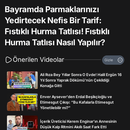
Bayramda Parmaklarınızı
Yedirtecek Nefis Bir Tarif:
Fıstıklı Hurma Tatlısı! Fıstıklı
Hurma Tatlısı Nasıl Yapılır?
Önerilen Videolar
Gizle
Ali Rıza Bey Yıllar Sonra O Evde! Halil Ergün 16
Yıl Sonra Yaprak Dökümü'nün Çekildiği
Konağa Gitti
Enver Aysever'den Erdal Beşikçioğlu ve
Etimesgut Çıkışı: “Bu Kafalarla Etimesgut
Yönetilebilir mi?”
İçerik Üreticisi Kerem Enginar'ın Annesinin
Düşük Kalp Ritmini Akıllı Saat Fark Etti