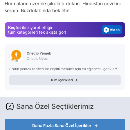
Test
Hurmaların üzerine çikolata dökün. Hindistan cevizini
serpin. Buzdolabında bekletin.
Gündem
Magazin
Keşfet
ile ziyaret ettiğin
Video
tüm kategorileri tek akışta gör!
Test
Onedio Yemek
Onedio Üyesi
Pratik yemek tarifleri ve keyifli menüler için en eğlenceli içerikler!
Tüm içerikleri
Sana Özel Seçtiklerimiz
Daha Fazla Sana Özel İçerikler