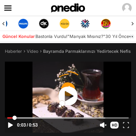
Güncel Konular
Bastonla Vurdu!
"Manyak Mısınız?"
30 Yıl Önce👀
Haberler
Video
Bayramda Parmaklarınızı Yedirtecek Nefis Bir T
0:03
/
0:53