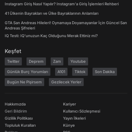
Instagram Giriş Nasıl Yapılır? Instagram'a Giriş İşlemleri Rehberi
41 Ülkenin Bayrakları ve Ülke Bayraklarının Anlamları
GTA San Andreas Hileleri! Oynamaya Doyamayanlar İçin Güncel San
Andreas Şifreleri
IQ Testi: IQ'unuzun Kaç Olduğunu Merak Ettiniz mi?
Keşfet
Twitter
Deprem
Zam
Youtube
Günlük Burç Yorumları
A101
Tiktok
Son Dakika
Bugün Ne Pişirsem
Gezilecek Yerler
Hakkımızda
Kariyer
Geri Bildirim
Kullanıcı Sözleşmesi
Gizlilik Politikası
Yayın İlkeleri
Topluluk Kuralları
Künye