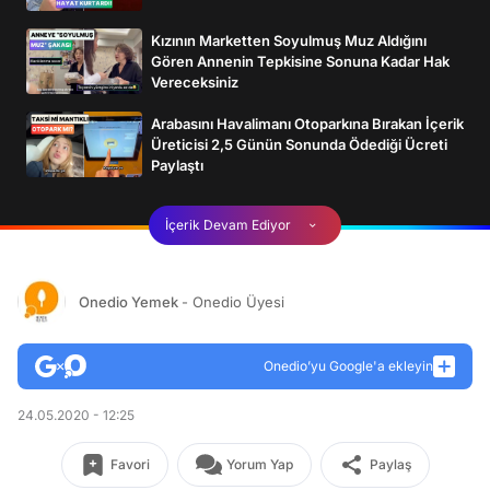
Kızının Marketten Soyulmuş Muz Aldığını
Gören Annenin Tepkisine Sonuna Kadar Hak
Vereceksiniz
Arabasını Havalimanı Otoparkına Bırakan İçerik
Üreticisi 2,5 Günün Sonunda Ödediği Ücreti
Paylaştı
İçerik Devam Ediyor
Onedio Yemek
- Onedio Üyesi
Onedio’yu Google'a ekleyin
24.05.2020 - 12:25
Favori
Yorum Yap
Paylaş