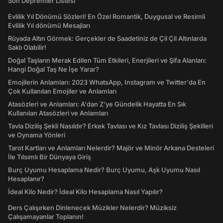
Son Depremler Listesi
Evlilik Yıl Dönümü Sözleri! En Özel Romantik, Duygusal ve Resimli
Evlilik Yıl dönümü Mesajları
Rüyada Altın Görmek: Gerçekler de Saadetiniz de Çil Çil Altınlarda
Saklı Olabilir!
Doğal Taşların Merak Edilen Tüm Etkileri, Enerjileri ve Şifa Alanları:
Hangi Doğal Taş Ne İşe Yarar?
Emojilerin Anlamları: 2023 WhatsApp, Instagram ve Twitter'da En
Çok Kullanılan Emojiler ve Anlamları
Atasözleri ve Anlamları: A'dan Z'ye Gündelik Hayatta En Sık
Kullanılan Atasözleri ve Anlamları
Tavla Diziliş Şekli Nasıldır? Erkek Tavlası ve Kız Tavlası Diziliş Şekilleri
ve Oynama Yönleri
Tarot Kartları ve Anlamları Nelerdir? Majör ve Minör Arkana Desteleri
İle Tılsımlı Bir Dünyaya Giriş
Burç Uyumu Hesaplama Nedir? Burç Uyumu, Aşk Uyumu Nasıl
Hesaplanır?
İdeal Kilo Nedir? İdeal Kilo Hesaplama Nasıl Yapılır?
Ders Çalışırken Dinlenecek Müzikler Nelerdir? Müziksiz
Çalışamayanlar Toplanın!