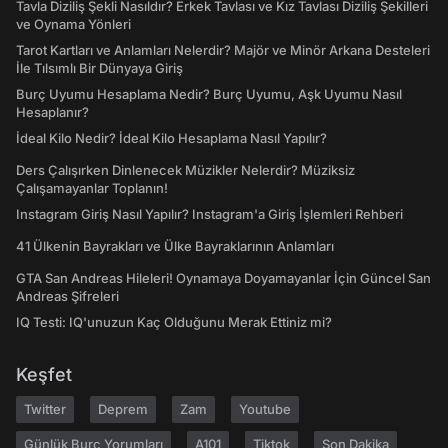
Tavla Diziliş Şekli Nasıldır? Erkek Tavlası ve Kız Tavlası Diziliş Şekilleri
ve Oynama Yönleri
Tarot Kartları ve Anlamları Nelerdir? Majör ve Minör Arkana Desteleri
İle Tılsımlı Bir Dünyaya Giriş
Burç Uyumu Hesaplama Nedir? Burç Uyumu, Aşk Uyumu Nasıl
Hesaplanır?
İdeal Kilo Nedir? İdeal Kilo Hesaplama Nasıl Yapılır?
Ders Çalışırken Dinlenecek Müzikler Nelerdir? Müziksiz
Çalışamayanlar Toplanın!
Instagram Giriş Nasıl Yapılır? Instagram'a Giriş İşlemleri Rehberi
41 Ülkenin Bayrakları ve Ülke Bayraklarının Anlamları
GTA San Andreas Hileleri! Oynamaya Doyamayanlar İçin Güncel San
Andreas Şifreleri
IQ Testi: IQ'unuzun Kaç Olduğunu Merak Ettiniz mi?
Keşfet
Twitter
Deprem
Zam
Youtube
Günlük Burç Yorumları
A101
Tiktok
Son Dakika