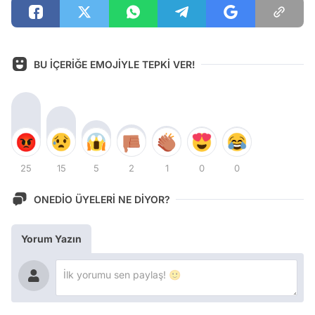
BU İÇERİĞE EMOJİYLE TEPKİ VER!
25
15
5
2
1
0
0
ONEDİO ÜYELERİ NE DİYOR?
Yorum Yazın