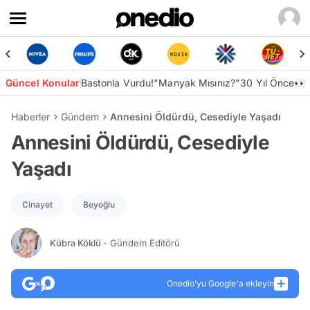
Güncel Konular
Bastonla Vurdu!
"Manyak Mısınız?"
30 Yıl Önce👀
Haberler
Gündem
Annesini Öldürdü, Cesediyle Yaşadı
Annesini Öldürdü, Cesediyle
Yaşadı
Cinayet
Beyoğlu
Kübra Köklü
- Gündem Editörü
Onedio’yu Google'a ekleyin