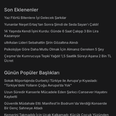
Son Eklenenler
Yaz Flörtü Bitenlere İyi Gelecek Şarkılar
Yunanlar Neşet Ertaş'tan Sonra Şimdi de Seda Sayan'ı Çaldı!
14 Yaşında Kendi İşini Kurdu: Günde 6 Saat Çalışıp 3 Bin Lira
Kazanıyor
ultrAslan Lideri Sebahattin Şirin Gözaltına Alındı
Psikolojiye Göre Daha Mutlu Olmak İçin Almanız Gereken 5 Şey
Çeşme'de Kumrucuya Tepki Yağdı! 1,5 Saatlik Süreyi Aşana 2 Bin TL
Ücret
Günün Popüler Başlıkları
Sokak Röportajında Gurbetçi Türkiye ile Avrupa'yı Kıyasladı:
"Türkiye’deki Yolların Çoğu Avrupa’da Yok"
Uzun Süredir Kanserle Mücadele Eden Şarkıcı Cansever Hayatını
Kaybetti
Güvenlik Müdahale Etti: Manifest'in Bodrum'da Verdiği Konserde
Bir Genç Sahneye Atladı
Kemerini Takmadığı İçin Uçak Kalkamadı: Küçük Çocuk Yüzünden