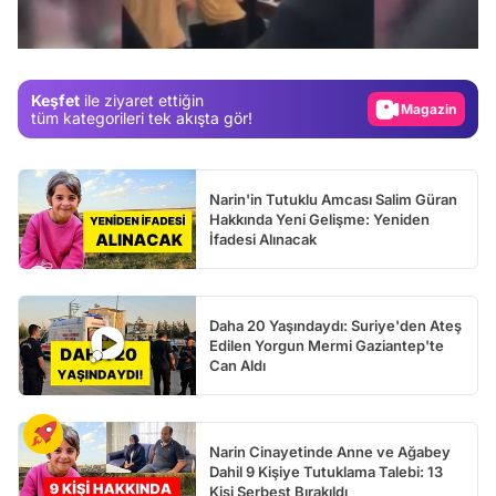
/
Gündem
Magazin
Keşfet
ile ziyaret ettiğin
Video
tüm kategorileri tek akışta gör!
Test
Narin'in Tutuklu Amcası Salim Güran
Hakkında Yeni Gelişme: Yeniden
İfadesi Alınacak
Daha 20 Yaşındaydı: Suriye'den Ateş
Edilen Yorgun Mermi Gaziantep'te
Can Aldı
Narin Cinayetinde Anne ve Ağabey
Dahil 9 Kişiye Tutuklama Talebi: 13
Kişi Serbest Bırakıldı