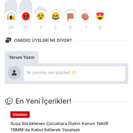
22
21
7
2
2
1
0
ONEDİO ÜYELERİ NE DİYOR?
Yorum Yazın
En Yeni İçerikler!
Gündem
Suça Sürüklenen Çocuklara İlişkin Kanun Teklifi
TBMM'de Kabul Edilerek Yasalaştı