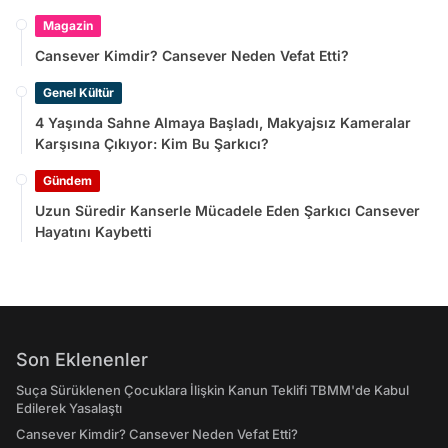
Magazin
Cansever Kimdir? Cansever Neden Vefat Etti?
Genel Kültür
4 Yaşında Sahne Almaya Başladı, Makyajsız Kameralar
Karşısına Çıkıyor: Kim Bu Şarkıcı?
Gündem
Uzun Süredir Kanserle Mücadele Eden Şarkıcı Cansever
Hayatını Kaybetti
Son Eklenenler
Suça Sürüklenen Çocuklara İlişkin Kanun Teklifi TBMM'de Kabul
Edilerek Yasalaştı
Cansever Kimdir? Cansever Neden Vefat Etti?