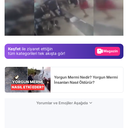
Video
/
Test
Gündem
Keşfet
ile ziyaret ettiğin
Magazin
tüm kategorileri tek akışta gör!
Video
Test
Yorgun Mermi Nedir? Yorgun Mermi
İnsanları Nasıl Öldürür?
Yorumlar ve Emojiler Aşağıda