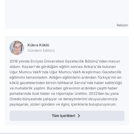
Reklam
Kübra Köklü
Gündem Editörü
2016 yılında Erciyes Üniversitesi Gazetecilik Bölümü'nden mezun
oldum. Kayseri'de gördüğüm eğitim sonrası Ankara'da bulunan
Uğur Mumcu Vakfı'nda Uğur Mumcu Vakfı Araştırmacı Gazetecilik
eğitimimi tamamladım. Aldığım eğitimlerin ardından Türkiye'nin en
köklü gazetelerinden birinin İstihbarat Servisi'nde haber editörlüğü
ve muhabirlik yaptım. Buradaki görevimin ardından çeşitli haber
portallarında özel haber ve röportajlar ürettim. 2022’den bu yana
Onedio bünyesinde çalışıyor ve deneyimlerimi okuyucularımızla
paylaşarak, sizleri gündem ve ilginç içeriklerle buluşturuyorum.
Tüm içerikleri