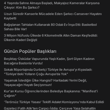
4 Yaşında Sahne Almaya Başladı, Makyajsız Kameralar Karşısına
Çıkıyor: Kim Bu Şarkıcı?
Uzun Süredir Kanserle Mücadele Eden Şarkıcı Cansever Hayatını
Kaybetti
Bağışlanan Tahtaları Kullanarak 80 Odalı Ev İnşa Etti: Basketbol
Sahası Bile Var!
3 Milyon Nüfuslu Ülkede 6 Kilometrelik Altın Damarı Keşfedildi:
Ülkenin Kaderi Değişti
Günün Popüler Başlıkları
Beşiktaş-Üsküdar Vapurunda Yaşlı Kadın, Şort Giyen Kadının
Bacağına Bastonla Vurdu!
Sokak Röportajında Gurbetçi Türkiye ile Avrupa'yı Kıyasladı:
"Türkiye’deki Yolların Çoğu Avrupa’da Yok"
Yaşamak İstediğin Ülke Hangisi? Haritadaki Yerini Değil,
Yaşayacağın Hayatı Seçiyorsun!
Kur'an Kursu Öğrencilerinden Belediye Başkanına: "Manifest’i
Çağırın"
‘Terörsüz Türkiye Yasası’ Teklifi Adalet Komisyonu'nda Kabul Edildi
Gazeteci Fatih Atik'ten Çarpıcı İddia: Çerçeve Yasa Selahattin