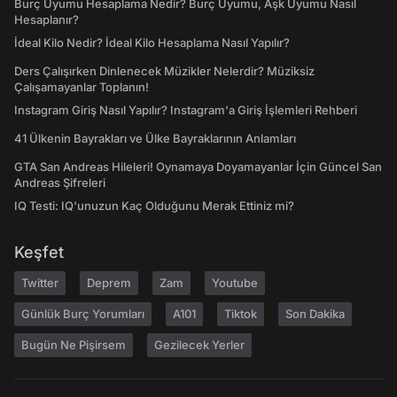
Burç Uyumu Hesaplama Nedir? Burç Uyumu, Aşk Uyumu Nasıl
Hesaplanır?
İdeal Kilo Nedir? İdeal Kilo Hesaplama Nasıl Yapılır?
Ders Çalışırken Dinlenecek Müzikler Nelerdir? Müziksiz
Çalışamayanlar Toplanın!
Instagram Giriş Nasıl Yapılır? Instagram'a Giriş İşlemleri Rehberi
41 Ülkenin Bayrakları ve Ülke Bayraklarının Anlamları
GTA San Andreas Hileleri! Oynamaya Doyamayanlar İçin Güncel San
Andreas Şifreleri
IQ Testi: IQ'unuzun Kaç Olduğunu Merak Ettiniz mi?
Keşfet
Twitter
Deprem
Zam
Youtube
Günlük Burç Yorumları
A101
Tiktok
Son Dakika
Bugün Ne Pişirsem
Gezilecek Yerler