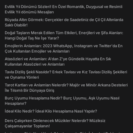
Evlilik Yıl Dönümü Sözleri! En Özel Romantik, Duygusal ve Resimli
Evlilik Yıl dönümü Mesajları
Rüyada Altın Görmek: Gerçekler de Saadetiniz de Çil Çil Altınlarda
Saklı Olabilir!
Doğal Taşların Merak Edilen Tüm Etkileri, Enerjileri ve Şifa Alanları:
Hangi Doğal Taş Ne İşe Yarar?
Emojilerin Anlamları: 2023 WhatsApp, Instagram ve Twitter'da En
Çok Kullanılan Emojiler ve Anlamları
Atasözleri ve Anlamları: A'dan Z'ye Gündelik Hayatta En Sık
Kullanılan Atasözleri ve Anlamları
Tavla Diziliş Şekli Nasıldır? Erkek Tavlası ve Kız Tavlası Diziliş Şekilleri
ve Oynama Yönleri
Tarot Kartları ve Anlamları Nelerdir? Majör ve Minör Arkana Desteleri
İle Tılsımlı Bir Dünyaya Giriş
Burç Uyumu Hesaplama Nedir? Burç Uyumu, Aşk Uyumu Nasıl
Hesaplanır?
İdeal Kilo Nedir? İdeal Kilo Hesaplama Nasıl Yapılır?
Ders Çalışırken Dinlenecek Müzikler Nelerdir? Müziksiz
Çalışamayanlar Toplanın!