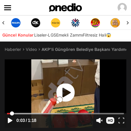
Güncel Konular
Liseler-LGS
Emekli Zammı
Filtresiz Hali😱
Haberler
Video
AKP'li Güngören Belediye Başkanı Yardımcısı
0:03
/
1:18