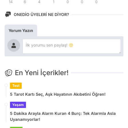
14
6
4
1
0
0
0
ONEDİO ÜYELERİ NE DİYOR?
Yorum Yazın
En Yeni İçerikler!
Test
5 Tarot Kartı Seç, Aşk Hayatının Akıbetini Öğren!
Yaşam
5 Dakika Arayla Alarm Kuran 4 Burç: Tek Alarmla Asla
Uyanamıyorlar!