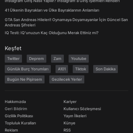
Instagram Giriş Nasıl Yapılır? Instagram'a Giriş İşlemleri Rehberi
41 Ülkenin Bayrakları ve Ülke Bayraklarının Anlamları
GTA San Andreas Hileleri! Oynamaya Doyamayanlar İçin Güncel San
Andreas Şifreleri
IQ Testi: IQ'unuzun Kaç Olduğunu Merak Ettiniz mi?
Keşfet
Twitter
Deprem
Zam
Youtube
Günlük Burç Yorumları
A101
Tiktok
Son Dakika
Bugün Ne Pişirsem
Gezilecek Yerler
Hakkımızda
Kariyer
Geri Bildirim
Kullanıcı Sözleşmesi
Gizlilik Politikası
Yayın İlkeleri
Topluluk Kuralları
Künye
Reklam
RSS