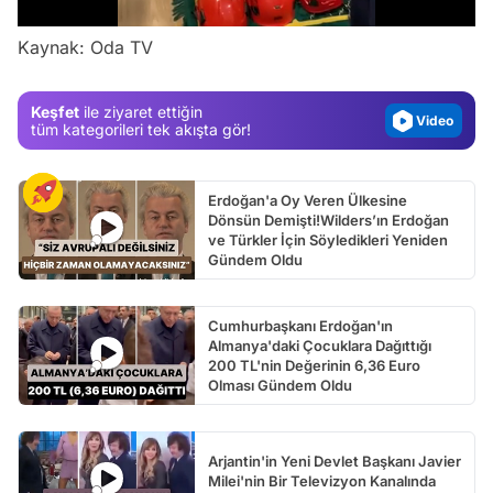
Gündem
Kaynak: Oda TV
Magazin
Video
Keşfet
ile ziyaret ettiğin
Test
tüm kategorileri tek akışta gör!
Erdoğan'a Oy Veren Ülkesine
Dönsün Demişti!Wilders’ın Erdoğan
ve Türkler İçin Söyledikleri Yeniden
Gündem Oldu
Cumhurbaşkanı Erdoğan'ın
Almanya'daki Çocuklara Dağıttığı
200 TL'nin Değerinin 6,36 Euro
Olması Gündem Oldu
Arjantin'in Yeni Devlet Başkanı Javier
Milei'nin Bir Televizyon Kanalında