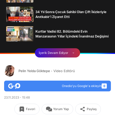
34 Yıl Sonra Çocuk Sahibi Olan Çift İkizleriyle
Anıtkabir’i Ziyaret Etti
Kurtlar Vadisi 82. Bölümdeki Evin
Manzarasının Yıllar İçindeki İnanılmaz Değişimi
İçerik Devam Ediyor
Pelin Yelda Göktepe
- Video Editörü
Onedio’yu Google'a ekleyin
23.11.2023 - 15:48
Favori
Yorum Yap
Paylaş