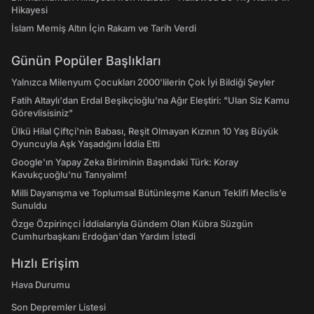
Hikayesi
İslam Memiş Altın İçin Rakam ve Tarih Verdi
Günün Popüler Başlıkları
Yalnızca Milenyum Çocukları 2000'lilerin Çok İyi Bildiği Şeyler
Fatih Altaylı'dan Erdal Beşikçioğlu'na Ağır Eleştiri: "Ulan Siz Kamu
Görevlisisiniz"
Ülkü Hilal Çiftçi'nin Babası, Reşit Olmayan Kızının 10 Yaş Büyük
Oyuncuyla Aşk Yaşadığını İddia Etti
Google'ın Yapay Zeka Biriminin Başındaki Türk: Koray
Kavukçuoğlu'nu Tanıyalım!
Milli Dayanışma ve Toplumsal Bütünleşme Kanun Teklifi Meclis’e
Sunuldu
Özge Özpirinçci İddialarıyla Gündem Olan Kübra Süzgün
Cumhurbaşkanı Erdoğan'dan Yardım İstedi
Hızlı Erişim
Hava Durumu
Son Depremler Listesi