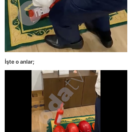
İşte o anlar;
Video
Test
/