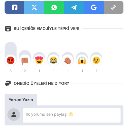
BU İÇERİĞE EMOJİYLE TEPKİ VER!
6
2
1
1
1
1
1
ONEDİO ÜYELERİ NE DİYOR?
Yorum Yazın