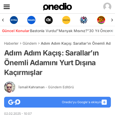
Güncel Konular
Bastonla Vurdu!
"Manyak Mısınız?"
30 Yıl Önce👀
Haberler
Gündem
Adım Adım Kaçış: Sarallar’ın Önemli Adam
Adım Adım Kaçış: Sarallar’ın
Önemli Adamını Yurt Dışına
Kaçırmışlar
İsmail Kahraman
- Gündem Editörü
Onedio’yu Google'a ekleyin
02.02.2025 - 10:07