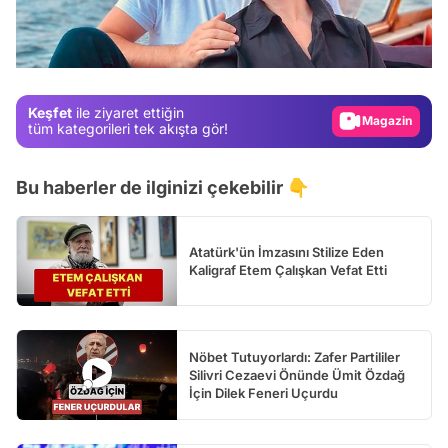
Test
Gündem
Magazin
Keşfet
ile ziyaret ettiğin
Video
tüm kategorileri tek akışta gör!
Test
Bu haberler de ilginizi çekebilir 👇
Atatürk'ün İmzasını Stilize Eden
Kaligraf Etem Çalışkan Vefat Etti
Nöbet Tutuyorlardı: Zafer Partililer
Silivri Cezaevi Önünde Ümit Özdağ
İçin Dilek Feneri Uçurdu