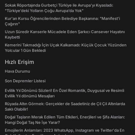
Sokak Röportajında Gurbetçi Türkiye ile Avrupa'yı Kıyasladı:
"Türkiye’deki Yolların Çoğu Avrupa’da Yok"
Kur'an Kursu Öğrencilerinden Belediye Başkanına: "Manifest’i
Çağırın"
Uzun Süredir Kanserle Mücadele Eden Şarkıcı Cansever Hayatını
Kaybetti
Kemerini Takmadığı İçin Uçak Kalkamadı: Küçük Çocuk Yüzünden
Yolcular 1 Gün Bekledi
Hızlı Erişim
Hava Durumu
Son Depremler Listesi
Evlilik Yıl Dönümü Sözleri! En Özel Romantik, Duygusal ve Resimli
Evlilik Yıl dönümü Mesajları
Rüyada Altın Görmek: Gerçekler de Saadetiniz de Çil Çil Altınlarda
Saklı Olabilir!
Doğal Taşların Merak Edilen Tüm Etkileri, Enerjileri ve Şifa Alanları:
Hangi Doğal Taş Ne İşe Yarar?
Emojilerin Anlamları: 2023 WhatsApp, Instagram ve Twitter'da En