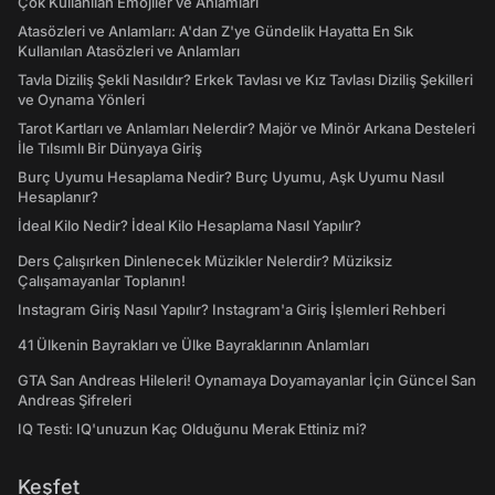
Çok Kullanılan Emojiler ve Anlamları
Atasözleri ve Anlamları: A'dan Z'ye Gündelik Hayatta En Sık
Kullanılan Atasözleri ve Anlamları
Tavla Diziliş Şekli Nasıldır? Erkek Tavlası ve Kız Tavlası Diziliş Şekilleri
ve Oynama Yönleri
Tarot Kartları ve Anlamları Nelerdir? Majör ve Minör Arkana Desteleri
İle Tılsımlı Bir Dünyaya Giriş
Burç Uyumu Hesaplama Nedir? Burç Uyumu, Aşk Uyumu Nasıl
Hesaplanır?
İdeal Kilo Nedir? İdeal Kilo Hesaplama Nasıl Yapılır?
Ders Çalışırken Dinlenecek Müzikler Nelerdir? Müziksiz
Çalışamayanlar Toplanın!
Instagram Giriş Nasıl Yapılır? Instagram'a Giriş İşlemleri Rehberi
41 Ülkenin Bayrakları ve Ülke Bayraklarının Anlamları
GTA San Andreas Hileleri! Oynamaya Doyamayanlar İçin Güncel San
Andreas Şifreleri
IQ Testi: IQ'unuzun Kaç Olduğunu Merak Ettiniz mi?
Keşfet