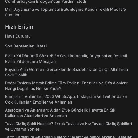
Cumhurbaşkanı Erdoğan'dan Yardım İstedi
Milli Dayanışma ve Toplumsal Bütünleşme Kanun Teklifi Meclis’e
Sunuldu
Hızlı Erişim
Hava Durumu
Son Depremler Listesi
Evlilik Yıl Dönümü Sözleri! En Özel Romantik, Duygusal ve Resimli
Evlilik Yıl dönümü Mesajları
Rüyada Altın Görmek: Gerçekler de Saadetiniz de Çil Çil Altınlarda
Saklı Olabilir!
Doğal Taşların Merak Edilen Tüm Etkileri, Enerjileri ve Şifa Alanları:
Hangi Doğal Taş Ne İşe Yarar?
Emojilerin Anlamları: 2023 WhatsApp, Instagram ve Twitter'da En
Çok Kullanılan Emojiler ve Anlamları
Atasözleri ve Anlamları: A'dan Z'ye Gündelik Hayatta En Sık
Kullanılan Atasözleri ve Anlamları
Tavla Diziliş Şekli Nasıldır? Erkek Tavlası ve Kız Tavlası Diziliş Şekilleri
ve Oynama Yönleri
Tarot Kartları ve Anlamları Nelerdir? Majör ve Minör Arkana Desteleri