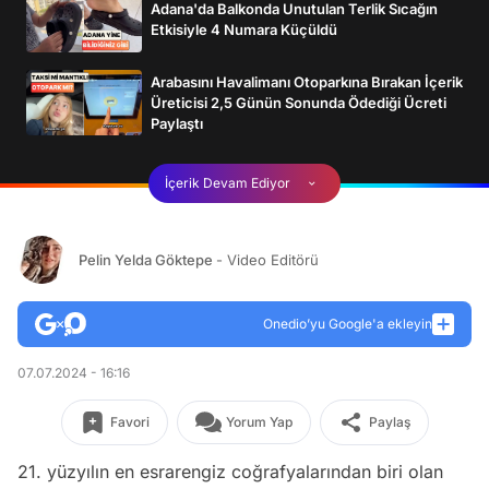
Adana'da Balkonda Unutulan Terlik Sıcağın
Etkisiyle 4 Numara Küçüldü
Arabasını Havalimanı Otoparkına Bırakan İçerik
Üreticisi 2,5 Günün Sonunda Ödediği Ücreti
Paylaştı
İçerik Devam Ediyor
Pelin Yelda Göktepe
- Video Editörü
Onedio’yu Google'a ekleyin
07.07.2024 - 16:16
Favori
Yorum Yap
Paylaş
21. yüzyılın en esrarengiz coğrafyalarından biri olan