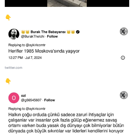
👇
twitter.com
👇