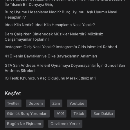
İle Tılsımlı Bir Dünyaya Giriş
Burç Uyumu Hesaplama Nedir? Burç Uyumu, Aşk Uyumu Nasıl
Hesaplanır?
İdeal Kilo Nedir? İdeal Kilo Hesaplama Nasıl Yapılır?
Ders Çalışırken Dinlenecek Müzikler Nelerdir? Müziksiz
Çalışamayanlar Toplanın!
Instagram Giriş Nasıl Yapılır? Instagram'a Giriş İşlemleri Rehberi
41 Ülkenin Bayrakları ve Ülke Bayraklarının Anlamları
GTA San Andreas Hileleri! Oynamaya Doyamayanlar İçin Güncel San
Andreas Şifreleri
IQ Testi: IQ'unuzun Kaç Olduğunu Merak Ettiniz mi?
Keşfet
Twitter
Deprem
Zam
Youtube
Günlük Burç Yorumları
A101
Tiktok
Son Dakika
Bugün Ne Pişirsem
Gezilecek Yerler