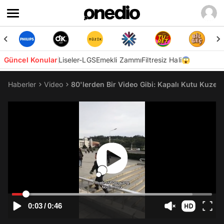
Güncel Konular
Liseler-LGS
Emekli Zammı
Filtresiz Hali😱
Haberler
Video
80'lerden Bir Video Gibi: Kapalı Kutu Kuzey
0:03
/
0:46