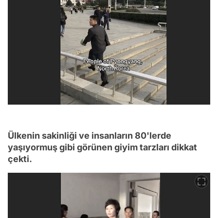
Ülkenin sakinliği ve insanların 80'lerde
yaşıyormuş gibi görünen giyim tarzları dikkat
çekti.