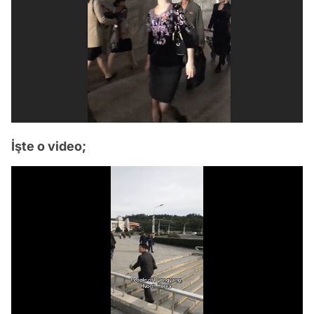
İşte o video;
/