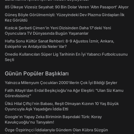
85 Ülkeye Vizesiz Seyahat: 90 Bin Dolar Veren 'Altın Pasaport' Alıyor
Güneş Böyle Görülmemişti: Yüzeyindeki Dev Plazma Girdapları İlk
Kez Görüldü
Kızılcık Şerbeti Çimen'in Yeni Dizisinden Daha 17'deki Yeni
Oyunculara TV Dünyasında Bugün Yaşananlar
Hafta Sonu Kültür Sanat Rehberi: 8-9 Ağustos İzmir, Ankara,
Eskişehir ve Antalya’da Neler Var?
Onedio Kullanıcıları Süper Lig Tarihinin En İyi Yabancı Futbolcusunu
Seçti
Günün Popüler Başlıkları
Yalnızca Milenyum Çocukları 2000'lilerin Çok İyi Bildiği Şeyler
Fatih Altaylı'dan Erdal Beşikçioğlu'na Ağır Eleştiri: "Ulan Siz Kamu
Görevlisisiniz"
Ülkü Hilal Çiftçi'nin Babası, Reşit Olmayan Kızının 10 Yaş Büyük
Oyuncuyla Aşk Yaşadığını İddia Etti
Google'ın Yapay Zeka Biriminin Başındaki Türk: Koray
Kavukçuoğlu'nu Tanıyalım!
Özge Özpirinçci İddialarıyla Gündem Olan Kübra Süzgün