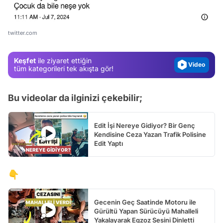
Test
Gündem
twitter.com
Magazin
Keşfet
ile ziyaret ettiğin
Video
tüm kategorileri tek akışta gör!
Test
Bu videolar da ilginizi çekebilir;
Edit İşi Nereye Gidiyor? Bir Genç
Kendisine Ceza Yazan Trafik Polisine
Edit Yaptı
👇
Gecenin Geç Saatinde Motoru ile
Gürültü Yapan Sürücüyü Mahalleli
Yakalayarak Egzoz Sesini Dinletti