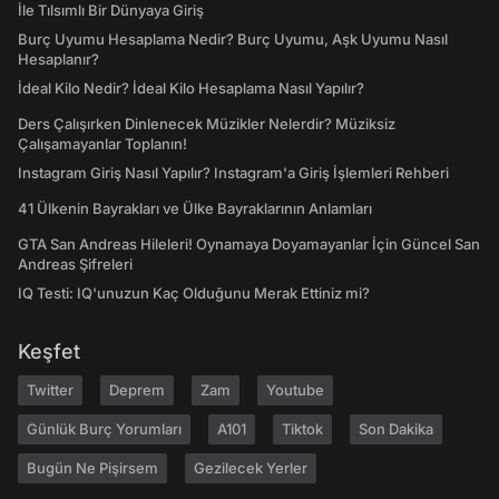
İle Tılsımlı Bir Dünyaya Giriş
Burç Uyumu Hesaplama Nedir? Burç Uyumu, Aşk Uyumu Nasıl
Hesaplanır?
İdeal Kilo Nedir? İdeal Kilo Hesaplama Nasıl Yapılır?
Ders Çalışırken Dinlenecek Müzikler Nelerdir? Müziksiz
Çalışamayanlar Toplanın!
Instagram Giriş Nasıl Yapılır? Instagram'a Giriş İşlemleri Rehberi
41 Ülkenin Bayrakları ve Ülke Bayraklarının Anlamları
GTA San Andreas Hileleri! Oynamaya Doyamayanlar İçin Güncel San
Andreas Şifreleri
IQ Testi: IQ'unuzun Kaç Olduğunu Merak Ettiniz mi?
Keşfet
Twitter
Deprem
Zam
Youtube
Günlük Burç Yorumları
A101
Tiktok
Son Dakika
Bugün Ne Pişirsem
Gezilecek Yerler