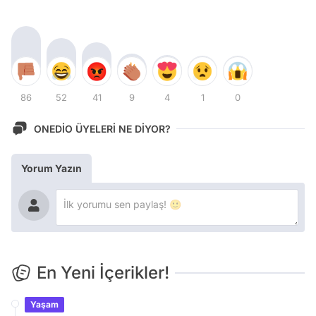
86
52
41
9
4
1
0
ONEDİO ÜYELERİ NE DİYOR?
Yorum Yazın
En Yeni İçerikler!
Yaşam