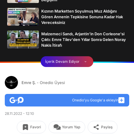
Kızının Marketten Soyulmuş Muz Aldığını
Gören Annenin Tepkisine Sonuna Kadar Hak
Vereceksiniz
Malzemeci Sandı, Arjantin'in Don Corleone'si
Çıktı: Emre Tilev'den Yıllar Sonra Gelen Noray
Nakis İtirafı
İçerik Devam Ediyor
Emre Ş.
- Onedio Üyesi
Onedio’yu Google'a ekleyin
28.11.2022 - 12:10
Favori
Yorum Yap
Paylaş