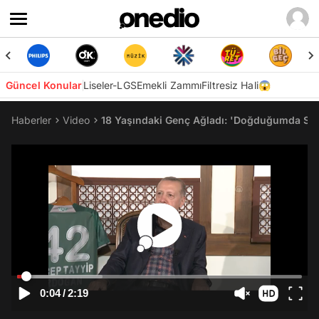
Güncel Konular
Liseler-LGS
Emekli Zammı
Filtresiz Hali😱
Haberler
Video
18 Yaşındaki Genç Ağladı: 'Doğduğumda Siz V
0:04
/
2:19