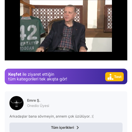
Video
Test
Gündem
/
Magazin
Video
Keşfet
ile ziyaret ettiğin
Test
tüm kategorileri tek akışta gör!
Emre Ş.
Onedio Üyesi
Arkadaşlar bana sövmeyin, annem çok üzülüyor. :(
Tüm içerikleri