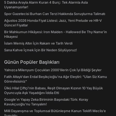
5 Dakika Arayla Alarm Kuran 4 Burç: Tek Alarmla Asla
Uyanamıyorlar!
Spor Gazetecisi Burhan Can Terzi Hakkında Soruşturma Talimatı
Ağustos 2026 Honda Fiyat Listesi: Jazz, Yeni Prelude ve HR-V
Güncel Fiyatlar
Bir Mahkumun Hikâyesi: Iron Maiden - Hallowed Be Thy Name'in
Hikayesi
İslam Memiş Altın İçin Rakam ve Tarih Verdi
Sana Kahve İçmek İçin Bir Neden Söylüyoruz!
Günün Popüler Başlıkları
Yalnızca Milenyum Çocukları 2000'lilerin Çok İyi Bildiği Şeyler
Fatih Altaylı'dan Erdal Beşikçioğlu'na Ağır Eleştiri: "Ulan Siz Kamu
Görevlisisiniz"
Ülkü Hilal Çiftçi'nin Babası, Reşit Olmayan Kızının 10 Yaş Büyük
Oyuncuyla Aşk Yaşadığını İddia Etti
Google'ın Yapay Zeka Biriminin Başındaki Türk: Koray
Kavukçuoğlu'nu Tanıyalım!
Milli Dayanışma ve Toplumsal Bütünleşme Kanun Teklifi Meclis’e
Sunuldu