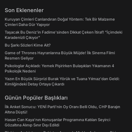
Son Eklenenler
Kuruyan Çimleri Canlandıran Doğal Yöntem: Tek Bir Malzeme
Çimleri Daha Gür Yapıyor
Taşacak Bu Deniz'in Fadime'sinden Dikkat Çeken İtiraf! "İçimdeki
Karadenizli Çıkıyor"
Bu Şarkı Sözleri Kime Ait?
Game of Thrones Hayranlarına Büyük Müjde! İlk Sinema Filmi
Resmen Geliyor
Psikologlar Açıkladı: Yemek Pişirirken Bulaşıkları Yıkamanın 4
Psikolojik Nedeni
Yazın En Büyük Sürprizi Burak Yörük ve Tuana Yılmaz'dan Geldi:
Kimliğindeki Detay Ortaya Çıkardı
Günün Popüler Başlıkları
İlk Anket Sonucu: YENİ Parti'nin Oy Oranı Belli Oldu, CHP Barajın
Altına Düştü!
Hasan Can Kaya’nın Konuşanlar Programına Katılan Seyirci
Gözaltına Alınıp Sınır Dışı Edildi