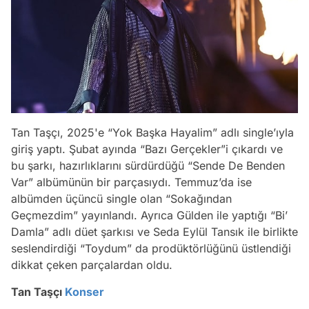
Tan Taşçı, 2025'e “Yok Başka Hayalim” adlı single’ıyla
giriş yaptı. Şubat ayında “Bazı Gerçekler”i çıkardı ve
bu şarkı, hazırlıklarını sürdürdüğü “Sende De Benden
Var” albümünün bir parçasıydı. Temmuz’da ise
albümden üçüncü single olan “Sokağından
Geçmezdim” yayınlandı. Ayrıca Gülden ile yaptığı “Bi’
Damla” adlı düet şarkısı ve Seda Eylül Tansık ile birlikte
seslendirdiği “Toydum” da prodüktörlüğünü üstlendiği
dikkat çeken parçalardan oldu.
Tan Taşçı
Konser