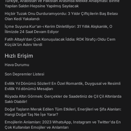
Türkiye, Arabistan ve Pakistan Arasında Mekke Anlaşması: Birine
Yapılan Saldırı Hepsine Yapılmış Sayılacak
Hiçbir Tuzak Onu Durduramıyordu: 3 Yıldır Çiftçilerin Baş Belası
Olan Kedi Yakalandı
İçme Suyuna Kur'an-ı Kerim Dinletiliyor: 31 Yıllık Alışkanlık, O
İlimizde 24 Saat Devam Ediyor
Fatih Altaylı’dan Çok Konuşulacak İddia: ROK İtirafçı Oldu Cem
Küçük’ün Adını Verdi
Hızlı Erişim
Hava Durumu
Son Depremler Listesi
Evlilik Yıl Dönümü Sözleri! En Özel Romantik, Duygusal ve Resimli
Evlilik Yıl dönümü Mesajları
Rüyada Altın Görmek: Gerçekler de Saadetiniz de Çil Çil Altınlarda
Saklı Olabilir!
Doğal Taşların Merak Edilen Tüm Etkileri, Enerjileri ve Şifa Alanları:
Hangi Doğal Taş Ne İşe Yarar?
Emojilerin Anlamları: 2023 WhatsApp, Instagram ve Twitter'da En
Çok Kullanılan Emojiler ve Anlamları