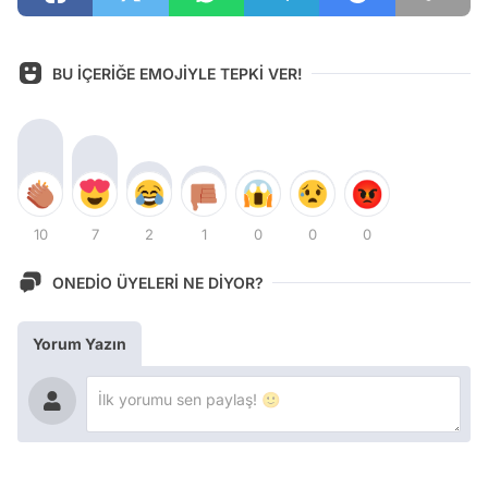
BU İÇERİĞE EMOJİYLE TEPKİ VER!
10
7
2
1
0
0
0
ONEDİO ÜYELERİ NE DİYOR?
Yorum Yazın