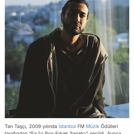
Tan Taşçı, 2009 yılında
İstanbul
FM
Müzik
Ödülleri
tarafından “En İyi Pop Erkek Sanatçı” seçildi. Ayrıca