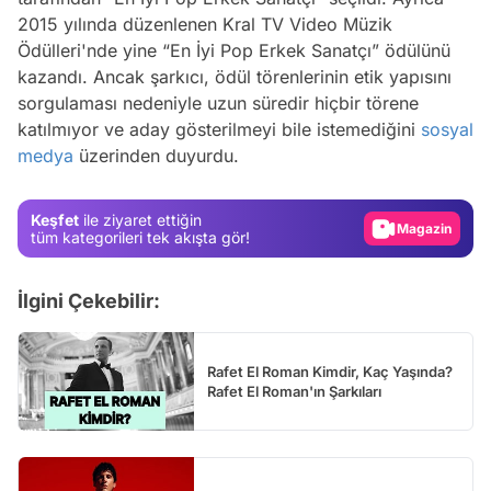
2015 yılında düzenlenen Kral TV Video Müzik
Ödülleri'nde yine “En İyi Pop Erkek Sanatçı” ödülünü
kazandı. Ancak şarkıcı, ödül törenlerinin etik yapısını
Video
sorgulaması nedeniyle uzun süredir hiçbir törene
Test
katılmıyor ve aday gösterilmeyi bile istemediğini
sosyal
medya
üzerinden duyurdu.
Gündem
Magazin
Keşfet
ile ziyaret ettiğin
Video
tüm kategorileri tek akışta gör!
Test
İlgini Çekebilir:
Rafet El Roman Kimdir, Kaç Yaşında?
Rafet El Roman'ın Şarkıları