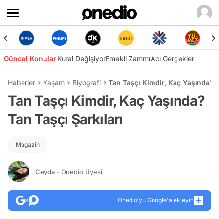
Güncel Konular
Kural Değişiyor
Emekli Zammı
Acı Gerçekler
Haberler
Yaşam
Biyografi
Tan Taşçı Kimdir, Kaç Yaşında? T
Tan Taşçı Kimdir, Kaç Yaşında?
Tan Taşçı Şarkıları
Magazin
Ceyda
- Onedio Üyesi
Onedio’yu Google'a ekleyin