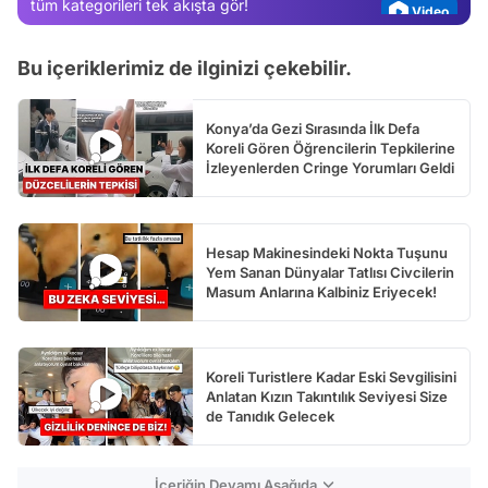
tüm kategorileri tek akışta gör!
Test
Bu içeriklerimiz de ilginizi çekebilir.
Konya’da Gezi Sırasında İlk Defa
Koreli Gören Öğrencilerin Tepkilerine
İzleyenlerden Cringe Yorumları Geldi
Hesap Makinesindeki Nokta Tuşunu
Yem Sanan Dünyalar Tatlısı Civcilerin
Masum Anlarına Kalbiniz Eriyecek!
Koreli Turistlere Kadar Eski Sevgilisini
Anlatan Kızın Takıntılık Seviyesi Size
de Tanıdık Gelecek
İçeriğin Devamı Aşağıda