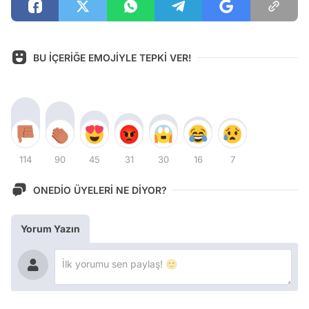
BU İÇERİĞE EMOJİYLE TEPKİ VER!
114
90
45
31
30
16
7
ONEDİO ÜYELERİ NE DİYOR?
Yorum Yazın