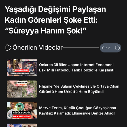
Yaşadığı Değişimi Paylaşan
Kadın Görenleri Şoke Etti:
“Süreyya Hanım Şok!”
Önerilen Videolar
Gizle
Onlarca Dil Bilen Japon İnternet Fenomeni
Eski Milli Futbolcu Tarık Hodzic'le Karşılaştı
Filipinler'de Suların Çekilmesiyle Ortaya Çıkan
Görüntü Hem Ürküttü Hem Büyüledi
Merve Terim, Küçük Çocuğun Gözyaşlarına
Kayıtsız Kalamadı: Elbisesiyle Denize Atladı!