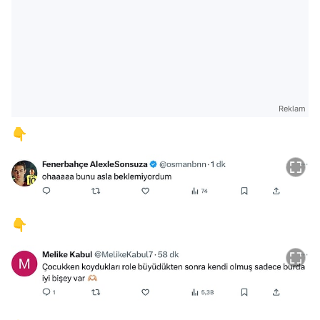
Reklam
👇
👇