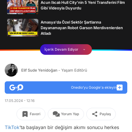
Acun Ilıcalı Hull City’nin 5 Yeni Transferini Film
Gibi Videoyla Duyurdu
Amasya'da Özel Sektör Şartlarına
Dayanamayan Robot Garson Merdivenlerden
Atladı
İçerik Devam Ediyor
Elif Sude Yenidoğan
- Yaşam Editörü
Onedio’yu Google'a ekleyin
17.05.2024 - 12:16
Favori
Yorum Yap
Paylaş
TikTok
’ta başlayan bir değişim akımı sonucu herkes