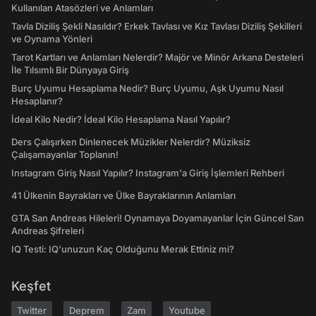
Kullanılan Atasözleri ve Anlamları
Tavla Diziliş Şekli Nasıldır? Erkek Tavlası ve Kız Tavlası Diziliş Şekilleri
ve Oynama Yönleri
Tarot Kartları ve Anlamları Nelerdir? Majör ve Minör Arkana Desteleri
İle Tılsımlı Bir Dünyaya Giriş
Burç Uyumu Hesaplama Nedir? Burç Uyumu, Aşk Uyumu Nasıl
Hesaplanır?
İdeal Kilo Nedir? İdeal Kilo Hesaplama Nasıl Yapılır?
Ders Çalışırken Dinlenecek Müzikler Nelerdir? Müziksiz
Çalışamayanlar Toplanın!
Instagram Giriş Nasıl Yapılır? Instagram'a Giriş İşlemleri Rehberi
41 Ülkenin Bayrakları ve Ülke Bayraklarının Anlamları
GTA San Andreas Hileleri! Oynamaya Doyamayanlar İçin Güncel San
Andreas Şifreleri
IQ Testi: IQ'unuzun Kaç Olduğunu Merak Ettiniz mi?
Keşfet
Twitter
Deprem
Zam
Youtube