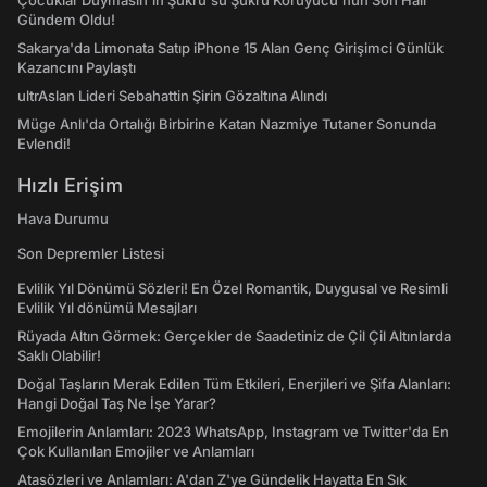
Çocuklar Duymasın'ın Şükrü'sü Şükrü Koruyucu'nun Son Hali
Gündem Oldu!
Sakarya'da Limonata Satıp iPhone 15 Alan Genç Girişimci Günlük
Kazancını Paylaştı
ultrAslan Lideri Sebahattin Şirin Gözaltına Alındı
Müge Anlı'da Ortalığı Birbirine Katan Nazmiye Tutaner Sonunda
Evlendi!
Hızlı Erişim
Hava Durumu
Son Depremler Listesi
Evlilik Yıl Dönümü Sözleri! En Özel Romantik, Duygusal ve Resimli
Evlilik Yıl dönümü Mesajları
Rüyada Altın Görmek: Gerçekler de Saadetiniz de Çil Çil Altınlarda
Saklı Olabilir!
Doğal Taşların Merak Edilen Tüm Etkileri, Enerjileri ve Şifa Alanları:
Hangi Doğal Taş Ne İşe Yarar?
Emojilerin Anlamları: 2023 WhatsApp, Instagram ve Twitter'da En
Çok Kullanılan Emojiler ve Anlamları
Atasözleri ve Anlamları: A'dan Z'ye Gündelik Hayatta En Sık