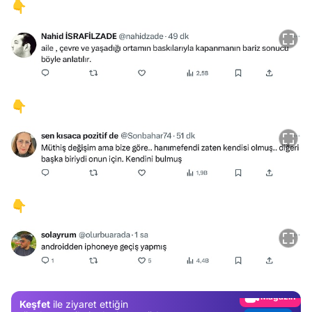
👇
👇
👇
Video
Test
Gündem
Magazin
Keşfet
ile ziyaret ettiğin
Video