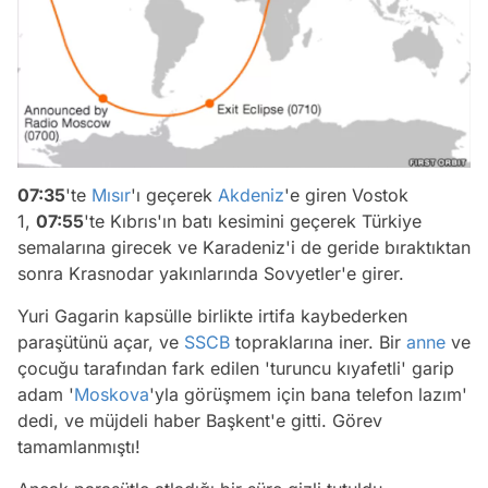
07:35
'te
Mısır
'ı geçerek
Akdeniz
'e giren Vostok
1,
07:55
'te Kıbrıs'ın batı kesimini geçerek Türkiye
semalarına girecek ve Karadeniz'i de geride bıraktıktan
sonra Krasnodar yakınlarında Sovyetler'e girer.
Yuri Gagarin kapsülle birlikte irtifa kaybederken
paraşütünü açar, ve
SSCB
topraklarına iner. Bir
anne
ve
çocuğu tarafından fark edilen 'turuncu kıyafetli' garip
adam '
Moskova
'yla görüşmem için bana telefon lazım'
dedi, ve müjdeli haber Başkent'e gitti. Görev
tamamlanmıştı!