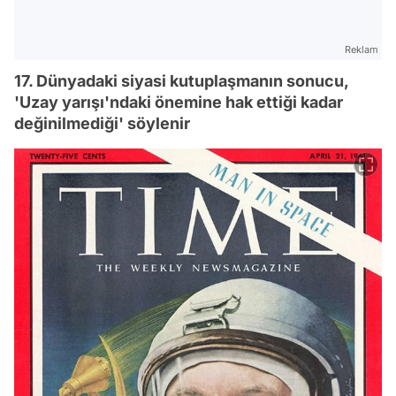
Reklam
17. Dünyadaki siyasi kutuplaşmanın sonucu,
'Uzay yarışı'ndaki önemine hak ettiği kadar
değinilmediği' söylenir