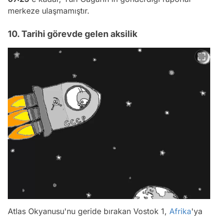
merkeze ulaşmamıştır.
10. Tarihi görevde gelen aksilik
Atlas Okyanusu'nu geride bırakan Vostok 1,
Afrika
'ya