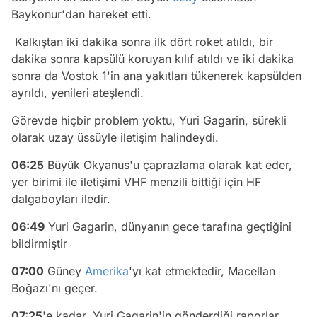
Baykonur'dan hareket etti.
Kalkıştan iki dakika sonra ilk dört roket atıldı, bir
dakika sonra kapsülü koruyan kılıf atıldı ve iki dakika
sonra da Vostok 1'in ana yakıtları tükenerek kapsülden
ayrıldı, yenileri ateşlendi.
Görevde hiçbir problem yoktu, Yuri Gagarin, sürekli
olarak uzay üssüyle iletişim halindeydi.
06:25
Büyük Okyanus'u çaprazlama olarak kat eder,
yer birimi ile iletişimi VHF menzili bittiği için HF
dalgaboyları iledir.
06:49
Yuri Gagarin, dünyanın gece tarafına geçtiğini
bildirmiştir
07:00
Güney
Amerika
'yı kat etmektedir, Macellan
Boğazı'nı geçer.
07:25
'e kadar, Yuri Gagarin'in gönderdiği raporlar