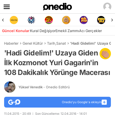
Güncel Konular
Kural Değişiyor
Emekli Zammı
Acı Gerçekler
Haberler
Genel Kültür
Tarih
,
Sanat
'Hadi Gidelim!' Uzaya Gi
'Hadi Gidelim!' Uzaya Giden
İlk Kozmonot Yuri Gagarin'in
108 Dakikalık Yörünge Macerası
Yüksel Venedik
- Onedio Editörü
Onedio’yu Google'a ekleyin
11.04.2015 - 20:49
Son Güncelleme: 12.04.2016 - 14:01