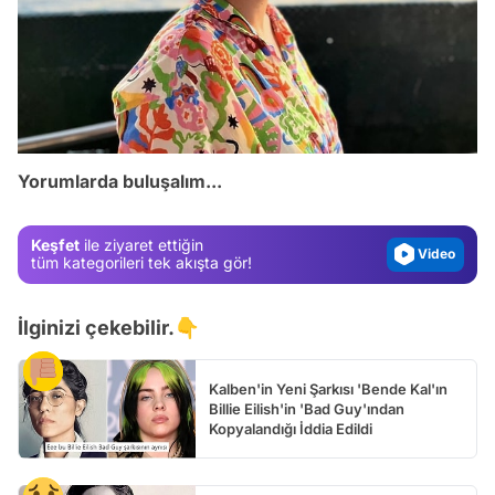
Video
Test
Gündem
Yorumlarda buluşalım...
Magazin
Video
Keşfet
ile ziyaret ettiğin
tüm kategorileri tek akışta gör!
Test
İlginizi çekebilir.👇
Kalben'in Yeni Şarkısı 'Bende Kal'ın
Billie Eilish'in 'Bad Guy'ından
Kopyalandığı İddia Edildi