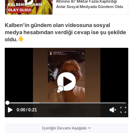
Ritmine Bi’ Miktar Fazla Kaptırdığı
Anlar Sosyal Medyada Gündem Oldu
Kalben'in gündem olan videosuna sosyal
medya hesabından verdiği cevap ise şu şekilde
oldu.👇
0:00
/
0:21
İçeriğin Devamı Aşağıda