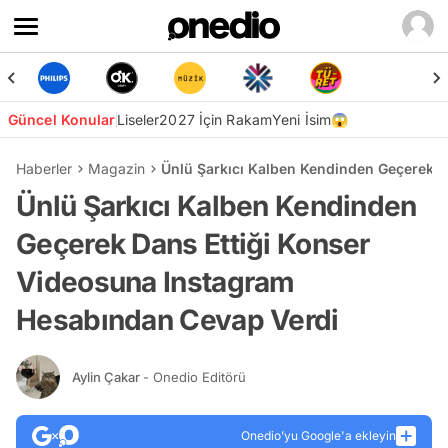
Güncel Konular
Liseler
2027 İçin Rakam
Yeni İsim😱
Haberler
Magazin
Ünlü Şarkıcı Kalben Kendinden Geçerek 
Ünlü Şarkıcı Kalben Kendinden
Geçerek Dans Ettiği Konser
Videosuna Instagram
Hesabından Cevap Verdi
Aylin Çakar
- Onedio Editörü
Onedio’yu Google'a ekleyin