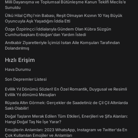
Milli Dayanışma ve Toplumsal Bütünleşme Kanun Teklifi Meclis’e
Sunuldu
Ülkü Hilal Çiftçi'nin Babası, Reşit Olmayan Kızının 10 Yaş Büyük
Oyuncuyla Aşk Yaşadığını İddia Etti
Özge Özpirinçci İddialarıyla Gündem Olan Kübra Süzgün
Cumhurbaşkanı Erdoğan'dan Yardım İstedi
Anıtkabir Ziyaretleriyle İçimizi Isıtan Aile Komşuları Tarafından
Dolandırılmış
Hızlı Erişim
Hava Durumu
Son Depremler Listesi
Evlilik Yıl Dönümü Sözleri! En Özel Romantik, Duygusal ve Resimli
Evlilik Yıl dönümü Mesajları
Rüyada Altın Görmek: Gerçekler de Saadetiniz de Çil Çil Altınlarda
Saklı Olabilir!
Doğal Taşların Merak Edilen Tüm Etkileri, Enerjileri ve Şifa Alanları:
Hangi Doğal Taş Ne İşe Yarar?
Emojilerin Anlamları: 2023 WhatsApp, Instagram ve Twitter'da En
Çok Kullanılan Emojiler ve Anlamları