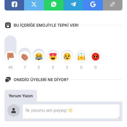
BU İÇERİĞE EMOJİYLE TEPKİ VER!
45
7
5
2
2
0
0
ONEDİO ÜYELERİ NE DİYOR?
Yorum Yazın