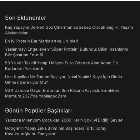
Son Eklenenler
Kaş Yapayım Derken Göz Çıkarmanıza Sebep Olacak Sağlıklı Yaşam
Alışkanlıkları
En İyi Protein Bar Markaları ve Ürünleri
Yaşlanmayı Engelleyen 'Süper Protein' Bulundu: Bilim İnsanlarını
Bile Şaşırtan Formül
53 Yıl Kör Taklidi Yapıp 1 Milyon Euro Ödenek Alan Adam Çit
Budarken Yakalandı
Lise Kayıtları Ne Zaman Başlıyor, Nasıl Yapılır? Kayıt İçin Okula
Gitmek Gerekiyor Mu?
SGK Uzmanı Özgür Erdursun Son Rakamı Paylaştı: Emekli ve
Memura 2027’de Yapılacak Zam
Günün Popüler Başlıkları
Yalnızca Milenyum Çocukları 2000'lilerin Çok İyi Bildiği Şeyler
Google'ın Yapay Zeka Biriminin Başındaki Türk: Koray
Kavukçuoğlu'nu Tanıyalım!