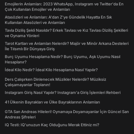
Emojilerin Anlamları: 2023 WhatsApp, Instagram ve Twitter'da En
Çok Kullanılan Emojiler ve Anlamları
Atasözleri ve Anlamları: A'dan Z'ye Gündelik Hayatta En Sık
Kullanılan Atasözleri ve Anlamları
Tavla Diziliş Şekli Nasıldır? Erkek Tavlası ve Kız Tavlası Diziliş Şekilleri
ve Oynama Yönleri
Tarot Kartları ve Anlamları Nelerdir? Majör ve Minör Arkana Desteleri
İle Tılsımlı Bir Dünyaya Giriş
Burç Uyumu Hesaplama Nedir? Burç Uyumu, Aşk Uyumu Nasıl
Hesaplanır?
İdeal Kilo Nedir? İdeal Kilo Hesaplama Nasıl Yapılır?
Ders Çalışırken Dinlenecek Müzikler Nelerdir? Müziksiz
Çalışamayanlar Toplanın!
Instagram Giriş Nasıl Yapılır? Instagram'a Giriş İşlemleri Rehberi
41 Ülkenin Bayrakları ve Ülke Bayraklarının Anlamları
GTA San Andreas Hileleri! Oynamaya Doyamayanlar İçin Güncel San
Andreas Şifreleri
IQ Testi: IQ'unuzun Kaç Olduğunu Merak Ettiniz mi?