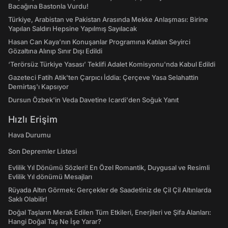
Bacağına Bastonla Vurdu!
Türkiye, Arabistan ve Pakistan Arasında Mekke Anlaşması: Birine
Yapılan Saldırı Hepsine Yapılmış Sayılacak
Hasan Can Kaya’nın Konuşanlar Programına Katılan Seyirci
Gözaltına Alınıp Sınır Dışı Edildi
‘Terörsüz Türkiye Yasası’ Teklifi Adalet Komisyonu'nda Kabul Edildi
Gazeteci Fatih Atik'ten Çarpıcı İddia: Çerçeve Yasa Selahattin
Demirtaş'ı Kapsıyor
Dursun Özbek'in Veda Davetine Icardi'den Soğuk Yanıt
Hızlı Erişim
Hava Durumu
Son Depremler Listesi
Evlilik Yıl Dönümü Sözleri! En Özel Romantik, Duygusal ve Resimli
Evlilik Yıl dönümü Mesajları
Rüyada Altın Görmek: Gerçekler de Saadetiniz de Çil Çil Altınlarda
Saklı Olabilir!
Doğal Taşların Merak Edilen Tüm Etkileri, Enerjileri ve Şifa Alanları:
Hangi Doğal Taş Ne İşe Yarar?