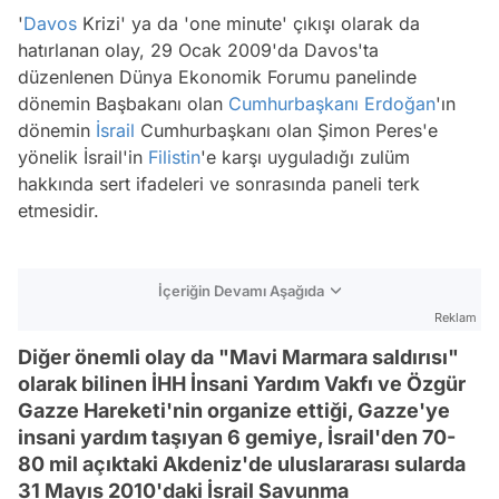
'
Davos
Krizi' ya da 'one minute' çıkışı olarak da
hatırlanan olay, 29 Ocak 2009'da Davos'ta
düzenlenen Dünya Ekonomik Forumu panelinde
dönemin Başbakanı olan
Cumhurbaşkanı Erdoğan
'ın
dönemin
İsrail
Cumhurbaşkanı olan Şimon Peres'e
yönelik İsrail'in
Filistin
'e karşı uyguladığı zulüm
hakkında sert ifadeleri ve sonrasında paneli terk
etmesidir.
İçeriğin Devamı Aşağıda
Reklam
Diğer önemli olay da "Mavi Marmara saldırısı"
olarak bilinen İHH İnsani Yardım Vakfı ve Özgür
Gazze Hareketi'nin organize ettiği, Gazze'ye
insani yardım taşıyan 6 gemiye, İsrail'den 70-
80 mil açıktaki Akdeniz'de uluslararası sularda
31 Mayıs 2010'daki İsrail Savunma