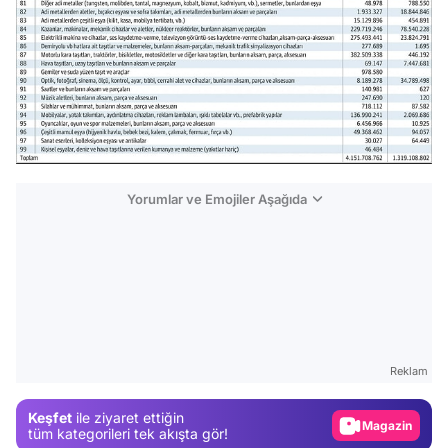
Yorumlar ve Emojiler Aşağıda
Video
Test
Gündem
Reklam
Magazin
Keşfet
ile ziyaret ettiğin
Video
tüm kategorileri tek akışta gör!