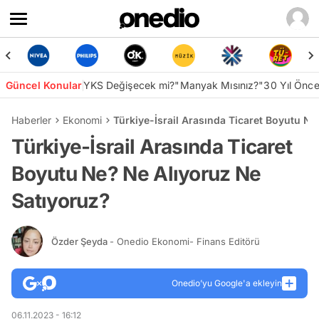
Güncel Konular
YKS Değişecek mi?
"Manyak Mısınız?"
30 Yıl Önc
Haberler
Ekonomi
Türkiye-İsrail Arasında Ticaret Boyutu N
Türkiye-İsrail Arasında Ticaret
Boyutu Ne? Ne Alıyoruz Ne
Satıyoruz?
Özder Şeyda
- Onedio Ekonomi- Finans Editörü
Onedio’yu Google'a ekleyin
06.11.2023 - 16:12