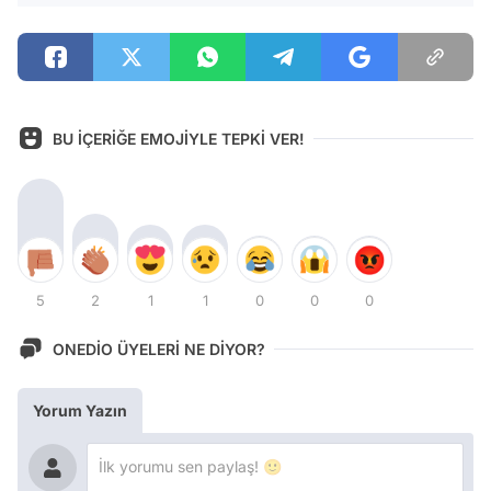
BU İÇERİĞE EMOJİYLE TEPKİ VER!
5
2
1
1
0
0
0
ONEDİO ÜYELERİ NE DİYOR?
Yorum Yazın