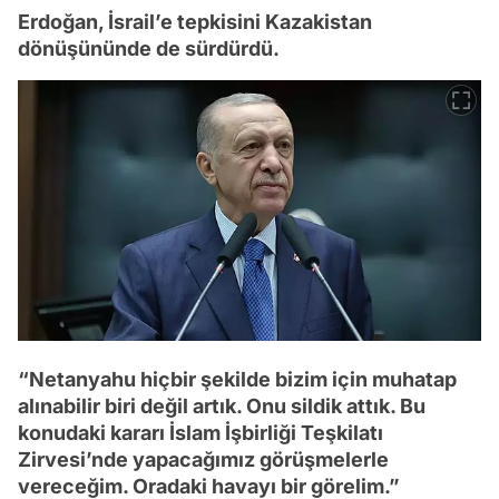
Erdoğan, İsrail’e tepkisini Kazakistan
dönüşününde de sürdürdü.
“Netanyahu hiçbir şekilde bizim için muhatap
alınabilir biri değil artık. Onu sildik attık. Bu
konudaki kararı İslam İşbirliği Teşkilatı
Zirvesi’nde yapacağımız görüşmelerle
vereceğim. Oradaki havayı bir görelim.”