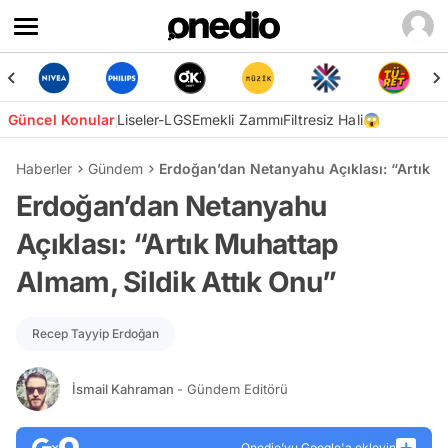
Güncel Konular
Liseler-LGS
Emekli Zammı
Filtresiz Hali😱
Haberler
Gündem
Erdoğan’dan Netanyahu Açıklası: “Artık M
Erdoğan’dan Netanyahu
Açıklası: “Artık Muhattap
Almam, Sildik Attık Onu”
Recep Tayyip Erdoğan
İsmail Kahraman
- Gündem Editörü
Onedio’yu Google'a ekleyin