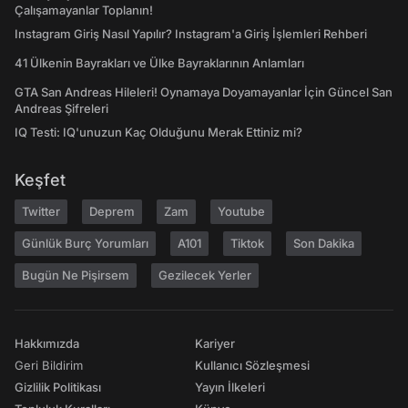
Çalışamayanlar Toplanın!
Instagram Giriş Nasıl Yapılır? Instagram'a Giriş İşlemleri Rehberi
41 Ülkenin Bayrakları ve Ülke Bayraklarının Anlamları
GTA San Andreas Hileleri! Oynamaya Doyamayanlar İçin Güncel San
Andreas Şifreleri
IQ Testi: IQ'unuzun Kaç Olduğunu Merak Ettiniz mi?
Keşfet
Twitter
Deprem
Zam
Youtube
Günlük Burç Yorumları
A101
Tiktok
Son Dakika
Bugün Ne Pişirsem
Gezilecek Yerler
Hakkımızda
Kariyer
Geri Bildirim
Kullanıcı Sözleşmesi
Gizlilik Politikası
Yayın İlkeleri