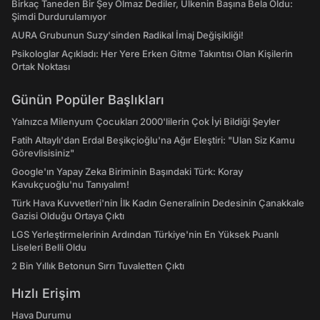
Birkaç Taneden Bir Şey Olmaz Dediler, Ülkenin Başına Bela Oldu:
Şimdi Durdurulamıyor
AURA Grubunun Suzy'sinden Radikal İmaj Değişikliği!
Psikologlar Açıkladı: Her Yere Erken Gitme Takıntısı Olan Kişilerin
Ortak Noktası
Günün Popüler Başlıkları
Yalnızca Milenyum Çocukları 2000'lilerin Çok İyi Bildiği Şeyler
Fatih Altaylı'dan Erdal Beşikçioğlu'na Ağır Eleştiri: "Ulan Siz Kamu
Görevlisisiniz"
Google'ın Yapay Zeka Biriminin Başındaki Türk: Koray
Kavukçuoğlu'nu Tanıyalım!
Türk Hava Kuvvetleri'nin İlk Kadın Generalinin Dedesinin Çanakkale
Gazisi Olduğu Ortaya Çıktı
LGS Yerleştirmelerinin Ardından Türkiye'nin En Yüksek Puanlı
Liseleri Belli Oldu
2 Bin Yıllık Betonun Sırrı Tuvaletten Çıktı
Hızlı Erişim
Hava Durumu