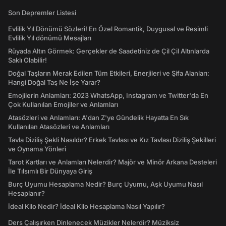
Son Depremler Listesi
Evlilik Yıl Dönümü Sözleri! En Özel Romantik, Duygusal ve Resimli
Evlilik Yıl dönümü Mesajları
Rüyada Altın Görmek: Gerçekler de Saadetiniz de Çil Çil Altınlarda
Saklı Olabilir!
Doğal Taşların Merak Edilen Tüm Etkileri, Enerjileri ve Şifa Alanları:
Hangi Doğal Taş Ne İşe Yarar?
Emojilerin Anlamları: 2023 WhatsApp, Instagram ve Twitter'da En
Çok Kullanılan Emojiler ve Anlamları
Atasözleri ve Anlamları: A'dan Z'ye Gündelik Hayatta En Sık
Kullanılan Atasözleri ve Anlamları
Tavla Diziliş Şekli Nasıldır? Erkek Tavlası ve Kız Tavlası Diziliş Şekilleri
ve Oynama Yönleri
Tarot Kartları ve Anlamları Nelerdir? Majör ve Minör Arkana Desteleri
İle Tılsımlı Bir Dünyaya Giriş
Burç Uyumu Hesaplama Nedir? Burç Uyumu, Aşk Uyumu Nasıl
Hesaplanır?
İdeal Kilo Nedir? İdeal Kilo Hesaplama Nasıl Yapılır?
Ders Çalışırken Dinlenecek Müzikler Nelerdir? Müziksiz