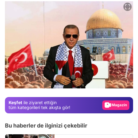
Video
Test
Gündem
Magazin
Keşfet
ile ziyaret ettiğin
tüm kategorileri tek akışta gör!
Video
Test
Bu haberler de ilginizi çekebilir