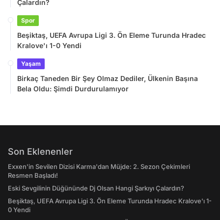
Çalardın?
Spor
Beşiktaş, UEFA Avrupa Ligi 3. Ön Eleme Turunda Hradec
Kralove'ı 1-0 Yendi
Yaşam
Birkaç Taneden Bir Şey Olmaz Dediler, Ülkenin Başına
Bela Oldu: Şimdi Durdurulamıyor
Son Eklenenler
Exxen'in Sevilen Dizisi Karma'dan Müjde: 2. Sezon Çekimleri
Resmen Başladı!
Eski Sevgilinin Düğününde Dj Olsan Hangi Şarkıyı Çalardın?
Beşiktaş, UEFA Avrupa Ligi 3. Ön Eleme Turunda Hradec Kralove'ı 1-
0 Yendi