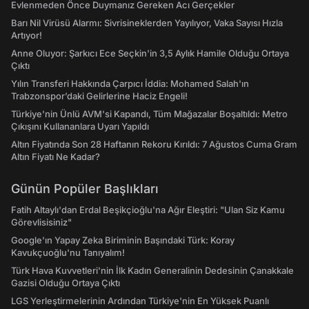
Evlenmeden Önce Duymanız Gereken Acı Gerçekler
Barı Nil Virüsü Alarmı: Sivrisineklerden Yayılıyor, Vaka Sayısı Hızla
Artıyor!
Anne Oluyor: Şarkıcı Ece Seçkin'in 3,5 Aylık Hamile Olduğu Ortaya
Çıktı
Yılın Transferi Hakkında Çarpıcı İddia: Mohamed Salah'ın
Trabzonspor’daki Gelirlerine Haciz Engeli!
Türkiye'nin Ünlü AVM'si Kapandı, Tüm Mağazalar Boşaltıldı: Metro
Çıkışını Kullananlara Uyarı Yapıldı
Altın Fiyatında Son 28 Haftanın Rekoru Kırıldı: 7 Ağustos Cuma Gram
Altın Fiyatı Ne Kadar?
Günün Popüler Başlıkları
Fatih Altaylı'dan Erdal Beşikçioğlu'na Ağır Eleştiri: "Ulan Siz Kamu
Görevlisisiniz"
Google'ın Yapay Zeka Biriminin Başındaki Türk: Koray
Kavukçuoğlu'nu Tanıyalım!
Türk Hava Kuvvetleri'nin İlk Kadın Generalinin Dedesinin Çanakkale
Gazisi Olduğu Ortaya Çıktı
LGS Yerleştirmelerinin Ardından Türkiye'nin En Yüksek Puanlı