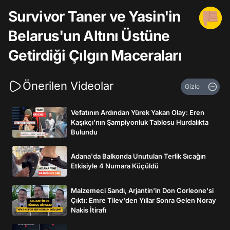
Survivor Taner ve Yasin'in
Belarus'un Altını Üstüne
Getirdiği Çılgın Maceraları
Önerilen Videolar
Gizle
Vefatının Ardından Yürek Yakan Olay: Eren
Kaşıkçı’nın Şampiyonluk Tablosu Hurdalıkta
Bulundu
Adana'da Balkonda Unutulan Terlik Sıcağın
Etkisiyle 4 Numara Küçüldü
Malzemeci Sandı, Arjantin'in Don Corleone'si
Çıktı: Emre Tilev'den Yıllar Sonra Gelen Noray
Nakis İtirafı