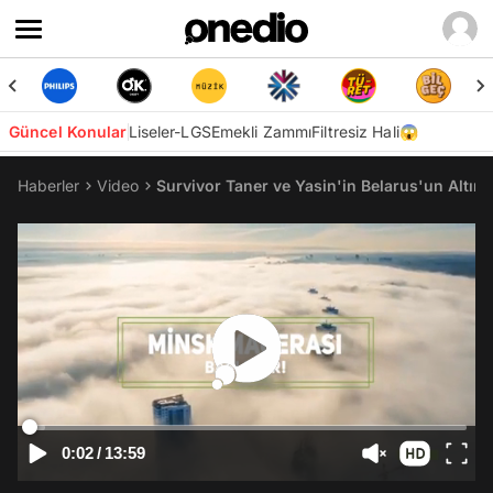
Güncel Konular
Liseler-LGS
Emekli Zammı
Filtresiz Hali😱
Haberler
Video
Survivor Taner ve Yasin'in Belarus'un Altını
0:02
/
13:59