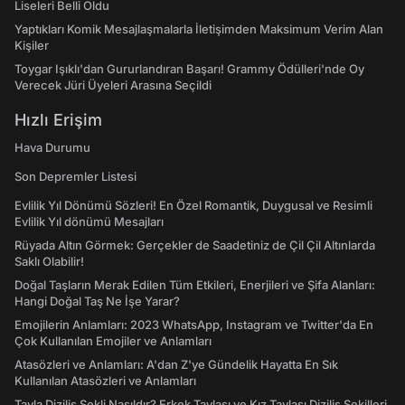
Liseleri Belli Oldu
Yaptıkları Komik Mesajlaşmalarla İletişimden Maksimum Verim Alan
Kişiler
Toygar Işıklı'dan Gururlandıran Başarı! Grammy Ödülleri'nde Oy
Verecek Jüri Üyeleri Arasına Seçildi
Hızlı Erişim
Hava Durumu
Son Depremler Listesi
Evlilik Yıl Dönümü Sözleri! En Özel Romantik, Duygusal ve Resimli
Evlilik Yıl dönümü Mesajları
Rüyada Altın Görmek: Gerçekler de Saadetiniz de Çil Çil Altınlarda
Saklı Olabilir!
Doğal Taşların Merak Edilen Tüm Etkileri, Enerjileri ve Şifa Alanları:
Hangi Doğal Taş Ne İşe Yarar?
Emojilerin Anlamları: 2023 WhatsApp, Instagram ve Twitter'da En
Çok Kullanılan Emojiler ve Anlamları
Atasözleri ve Anlamları: A'dan Z'ye Gündelik Hayatta En Sık
Kullanılan Atasözleri ve Anlamları
Tavla Diziliş Şekli Nasıldır? Erkek Tavlası ve Kız Tavlası Diziliş Şekilleri