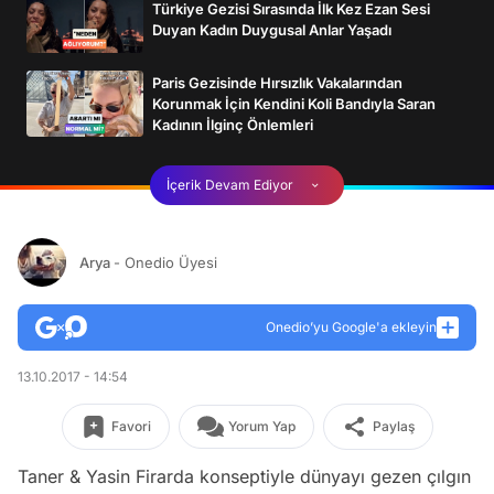
Türkiye Gezisi Sırasında İlk Kez Ezan Sesi
Duyan Kadın Duygusal Anlar Yaşadı
Paris Gezisinde Hırsızlık Vakalarından
Korunmak İçin Kendini Koli Bandıyla Saran
Kadının İlginç Önlemleri
İçerik Devam Ediyor
Arya
- Onedio Üyesi
Onedio’yu Google'a ekleyin
13.10.2017 - 14:54
Favori
Yorum Yap
Paylaş
Taner & Yasin Firarda konseptiyle dünyayı gezen çılgın