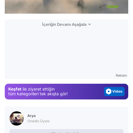
/
İçeriğin Devamı Aşağıda
Video
Test
Gündem
Reklam
Magazin
Video
Keşfet
ile ziyaret ettiğin
tüm kategorileri tek akışta gör!
Test
Arya
Onedio Üyesi