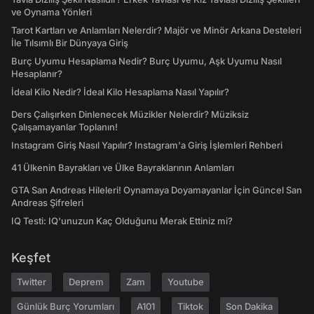
ve Oynama Yönleri
Tarot Kartları ve Anlamları Nelerdir? Majör ve Minör Arkana Desteleri
İle Tılsımlı Bir Dünyaya Giriş
Burç Uyumu Hesaplama Nedir? Burç Uyumu, Aşk Uyumu Nasıl
Hesaplanır?
İdeal Kilo Nedir? İdeal Kilo Hesaplama Nasıl Yapılır?
Ders Çalışırken Dinlenecek Müzikler Nelerdir? Müziksiz
Çalışamayanlar Toplanın!
Instagram Giriş Nasıl Yapılır? Instagram'a Giriş İşlemleri Rehberi
41 Ülkenin Bayrakları ve Ülke Bayraklarının Anlamları
GTA San Andreas Hileleri! Oynamaya Doyamayanlar İçin Güncel San
Andreas Şifreleri
IQ Testi: IQ'unuzun Kaç Olduğunu Merak Ettiniz mi?
Keşfet
Twitter
Deprem
Zam
Youtube
Günlük Burç Yorumları
A101
Tiktok
Son Dakika