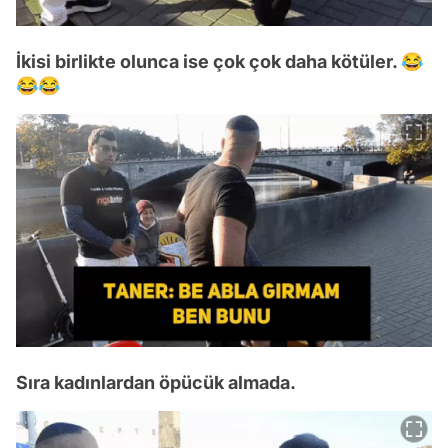
İkisi birlikte olunca ise çok çok daha kötüler. 😂
😂😂
Sıra kadınlardan öpücük almada.