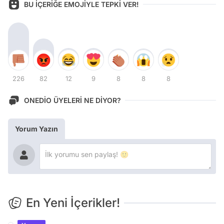
BU İÇERİĞE EMOJİYLE TEPKİ VER!
226
82
12
9
8
8
8
ONEDİO ÜYELERİ NE DİYOR?
Yorum Yazın
En Yeni İçerikler!