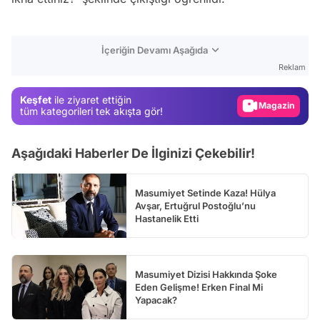
Video
İçeriğin Devamı Aşağıda
Test
Reklam
Gündem
Keşfet
ile ziyaret ettiğin
Magazin
tüm kategorileri tek akışta gör!
Video
Aşağıdaki Haberler De İlginizi Çekebilir!
Test
Masumiyet Setinde Kaza! Hülya
Avşar, Ertuğrul Postoğlu’nu
Hastanelik Etti
Masumiyet Dizisi Hakkında Şoke
Eden Gelişme! Erken Final Mi
Yapacak?