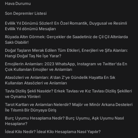
Hava Durumu
Son Depremler Listesi
Evlilik Yıl Dönümü Sözleri! En Özel Romantik, Duygusal ve Resimli
Evlilik Yıl dönümü Mesajları
Rüyada Altın Görmek: Gerçekler de Saadetiniz de Çil Çil Altınlarda
Saklı Olabilir!
Doğal Taşların Merak Edilen Tüm Etkileri, Enerjileri ve Şifa Alanları:
Hangi Doğal Taş Ne İşe Yarar?
Emojilerin Anlamları: 2023 WhatsApp, Instagram ve Twitter'da En
Çok Kullanılan Emojiler ve Anlamları
Atasözleri ve Anlamları: A'dan Z'ye Gündelik Hayatta En Sık
Kullanılan Atasözleri ve Anlamları
Tavla Diziliş Şekli Nasıldır? Erkek Tavlası ve Kız Tavlası Diziliş Şekilleri
ve Oynama Yönleri
Tarot Kartları ve Anlamları Nelerdir? Majör ve Minör Arkana Desteleri
İle Tılsımlı Bir Dünyaya Giriş
Burç Uyumu Hesaplama Nedir? Burç Uyumu, Aşk Uyumu Nasıl
Hesaplanır?
İdeal Kilo Nedir? İdeal Kilo Hesaplama Nasıl Yapılır?