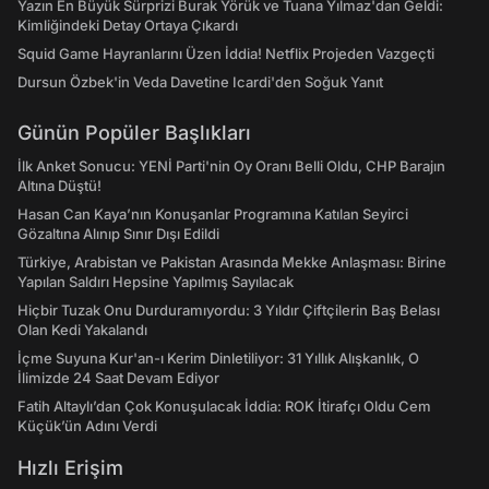
Yazın En Büyük Sürprizi Burak Yörük ve Tuana Yılmaz'dan Geldi:
Kimliğindeki Detay Ortaya Çıkardı
Squid Game Hayranlarını Üzen İddia! Netflix Projeden Vazgeçti
Dursun Özbek'in Veda Davetine Icardi'den Soğuk Yanıt
Günün Popüler Başlıkları
İlk Anket Sonucu: YENİ Parti'nin Oy Oranı Belli Oldu, CHP Barajın
Altına Düştü!
Hasan Can Kaya’nın Konuşanlar Programına Katılan Seyirci
Gözaltına Alınıp Sınır Dışı Edildi
Türkiye, Arabistan ve Pakistan Arasında Mekke Anlaşması: Birine
Yapılan Saldırı Hepsine Yapılmış Sayılacak
Hiçbir Tuzak Onu Durduramıyordu: 3 Yıldır Çiftçilerin Baş Belası
Olan Kedi Yakalandı
İçme Suyuna Kur'an-ı Kerim Dinletiliyor: 31 Yıllık Alışkanlık, O
İlimizde 24 Saat Devam Ediyor
Fatih Altaylı’dan Çok Konuşulacak İddia: ROK İtirafçı Oldu Cem
Küçük’ün Adını Verdi
Hızlı Erişim