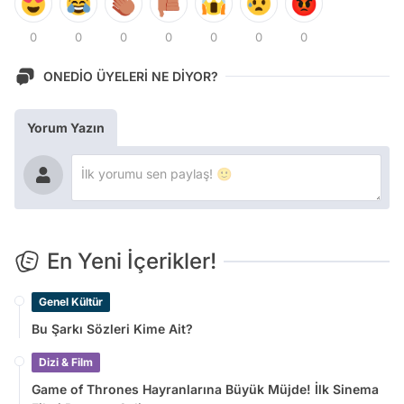
0
0
0
0
0
0
0
ONEDİO ÜYELERİ NE DİYOR?
Yorum Yazın
En Yeni İçerikler!
Genel Kültür
Bu Şarkı Sözleri Kime Ait?
Dizi & Film
Game of Thrones Hayranlarına Büyük Müjde! İlk Sinema