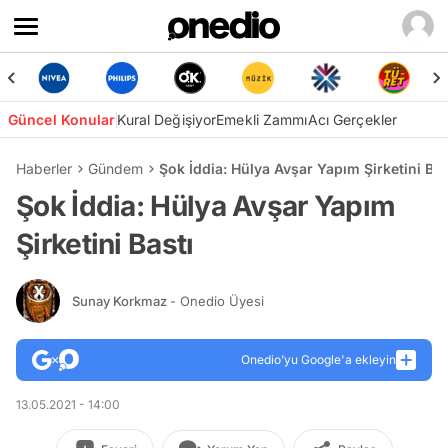
Güncel Konular
Kural Değişiyor
Emekli Zammı
Acı Gerçekler
Haberler
Gündem
Şok İddia: Hülya Avşar Yapım Şirketini Bas
Şok İddia: Hülya Avşar Yapım
Şirketini Bastı
Sunay Korkmaz
- Onedio Üyesi
Onedio’yu Google'a ekleyin
13.05.2021 - 14:00