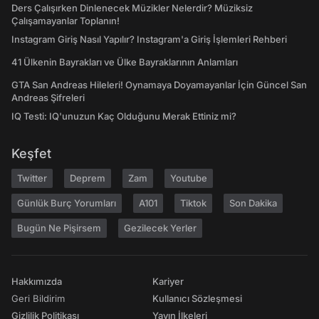
Ders Çalışırken Dinlenecek Müzikler Nelerdir? Müziksiz
Çalışamayanlar Toplanın!
Instagram Giriş Nasıl Yapılır? Instagram'a Giriş İşlemleri Rehberi
41 Ülkenin Bayrakları ve Ülke Bayraklarının Anlamları
GTA San Andreas Hileleri! Oynamaya Doyamayanlar İçin Güncel San
Andreas Şifreleri
IQ Testi: IQ'unuzun Kaç Olduğunu Merak Ettiniz mi?
Keşfet
Twitter
Deprem
Zam
Youtube
Günlük Burç Yorumları
A101
Tiktok
Son Dakika
Bugün Ne Pişirsem
Gezilecek Yerler
Hakkımızda
Kariyer
Geri Bildirim
Kullanıcı Sözleşmesi
Gizlilik Politikası
Yayın İlkeleri