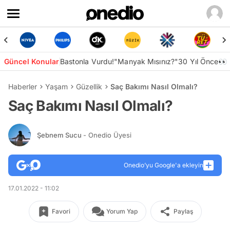
Güncel Konular
Bastonla Vurdu!
"Manyak Mısınız?"
30 Yıl Önce👀
Haberler
Yaşam
Güzellik
Saç Bakımı Nasıl Olmalı?
Saç Bakımı Nasıl Olmalı?
Şebnem Sucu
- Onedio Üyesi
Onedio’yu Google'a ekleyin
17.01.2022 - 11:02
Favori
Yorum Yap
Paylaş