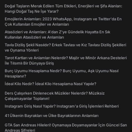
Doğal Taşların Merak Edilen Tüm Etkileri, Enerjileri ve Şifa Alanları:
Hangi Doğal Taş Ne İşe Yarar?
Emojilerin Anlamları: 2023 WhatsApp, Instagram ve Twitter'da En
Çok Kullanılan Emojiler ve Anlamları
Atasözleri ve Anlamları: A'dan Z'ye Gündelik Hayatta En Sık
Kullanılan Atasözleri ve Anlamları
Tavla Diziliş Şekli Nasıldır? Erkek Tavlası ve Kız Tavlası Diziliş Şekilleri
ve Oynama Yönleri
Tarot Kartları ve Anlamları Nelerdir? Majör ve Minör Arkana Desteleri
İle Tılsımlı Bir Dünyaya Giriş
Burç Uyumu Hesaplama Nedir? Burç Uyumu, Aşk Uyumu Nasıl
Hesaplanır?
İdeal Kilo Nedir? İdeal Kilo Hesaplama Nasıl Yapılır?
Ders Çalışırken Dinlenecek Müzikler Nelerdir? Müziksiz
Çalışamayanlar Toplanın!
Instagram Giriş Nasıl Yapılır? Instagram'a Giriş İşlemleri Rehberi
41 Ülkenin Bayrakları ve Ülke Bayraklarının Anlamları
GTA San Andreas Hileleri! Oynamaya Doyamayanlar İçin Güncel San
Andreas Şifreleri