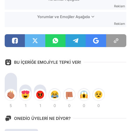
Reklam
Yorumlar ve Emojiler Aşağıda
Reklam
BU İÇERİĞE EMOJİYLE TEPKİ VER!
5
1
1
0
0
0
0
ONEDİO ÜYELERİ NE DİYOR?