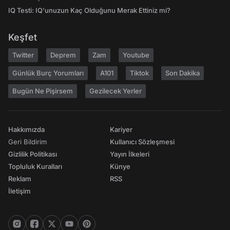
IQ Testi: IQ'unuzun Kaç Olduğunu Merak Ettiniz mi?
Keşfet
Twitter
Deprem
Zam
Youtube
Günlük Burç Yorumları
A101
Tiktok
Son Dakika
Bugün Ne Pişirsem
Gezilecek Yerler
Hakkımızda
Kariyer
Geri Bildirim
Kullanıcı Sözleşmesi
Gizlilik Politikası
Yayın İlkeleri
Topluluk Kuralları
Künye
Reklam
RSS
İletişim