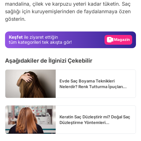
mandalina, çilek ve karpuzu yeteri kadar tüketin. Saç
Video
sağlığı için kuruyemişlerinden de faydalanmaya özen
Test
gösterin.
Gündem
Keşfet
ile ziyaret ettiğin
Magazin
tüm kategorileri tek akışta gör!
Video
Test
Aşağıdakiler de İlginizi Çekebilir
Evde Saç Boyama Teknikleri
Nelerdir? Renk Tutturma İpuçları…
Keratin Saç Düzleştirir mi? Doğal Saç
Düzleştirme Yöntemleri…