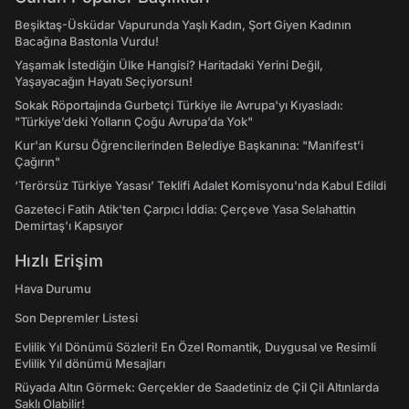
Beşiktaş-Üsküdar Vapurunda Yaşlı Kadın, Şort Giyen Kadının
Bacağına Bastonla Vurdu!
Yaşamak İstediğin Ülke Hangisi? Haritadaki Yerini Değil,
Yaşayacağın Hayatı Seçiyorsun!
Sokak Röportajında Gurbetçi Türkiye ile Avrupa'yı Kıyasladı:
"Türkiye’deki Yolların Çoğu Avrupa’da Yok"
Kur'an Kursu Öğrencilerinden Belediye Başkanına: "Manifest’i
Çağırın"
‘Terörsüz Türkiye Yasası’ Teklifi Adalet Komisyonu'nda Kabul Edildi
Gazeteci Fatih Atik'ten Çarpıcı İddia: Çerçeve Yasa Selahattin
Demirtaş'ı Kapsıyor
Hızlı Erişim
Hava Durumu
Son Depremler Listesi
Evlilik Yıl Dönümü Sözleri! En Özel Romantik, Duygusal ve Resimli
Evlilik Yıl dönümü Mesajları
Rüyada Altın Görmek: Gerçekler de Saadetiniz de Çil Çil Altınlarda
Saklı Olabilir!