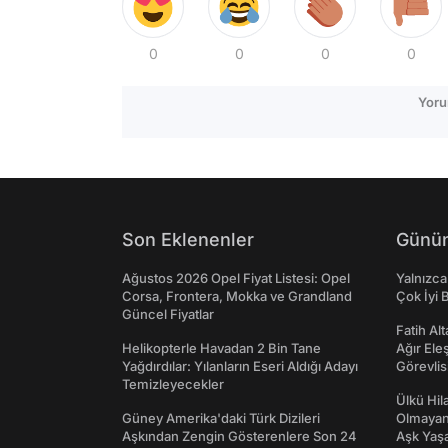
0
0
0
0
Yoru
Son Eklenenler
Günün
Ağustos 2026 Opel Fiyat Listesi: Opel
Yalnızca
Corsa, Frontera, Mokka ve Grandland
Çok İyi B
Güncel Fiyatlar
Fatih Al
Helikopterle Havadan 2 Bin Tane
Ağır Ele
Yağdırdılar: Yılanların Eseri Aldığı Adayı
Görevlis
Temizleyecekler
Ülkü Hila
Güney Amerika'daki Türk Dizileri
Olmayan
Aşkından Zengin Gösterenlere Son 24
Aşk Yaşad