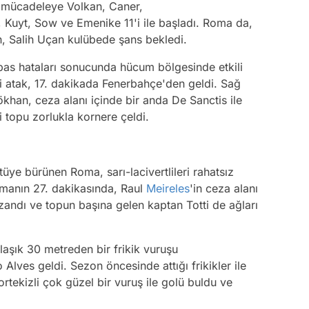
mücadeleye Volkan, Caner,
, Kuyt, Sow ve Emenike 11'i ile başladı. Roma da,
en, Salih Uçan kulübede şans bekledi.
 pas hataları sonucunda hücum bölgesinde etkili
i atak, 17. dakikada Fenerbahçe'den geldi. Sağ
ökhan, ceza alanı içinde bir anda De Sanctis ile
i topu zorlukla kornere çeldi.
üye bürünen Roma, sarı-lacivertlileri rahatsız
şmanın 27. dakikasında, Raul
Meireles
'in ceza alanı
zandı ve topun başına gelen kaptan Totti de ağları
laşık 30 metreden bir frikik vuruşu
lves geldi. Sezon öncesinde attığı frikikler ile
ortekizli çok güzel bir vuruş ile golü buldu ve