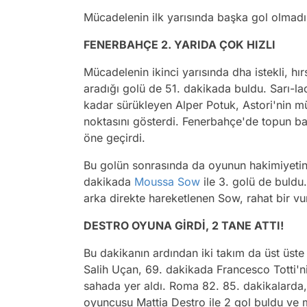
Mücadelenin ilk yarısında başka gol olmadı 
FENERBAHÇE 2. YARIDA ÇOK HIZLI
Mücadelenin ikinci yarısında dha istekli, h
aradığı golü de 51. dakikada buldu. Sarı-lac
kadar sürükleyen Alper Potuk, Astori'nin m
noktasını gösterdi. Fenerbahçe'de topun baş
öne geçirdi.
Bu golün sonrasında da oyunun hakimiyeti
dakikada
Moussa Sow
ile 3. golü de buldu
arka direkte hareketlenen Sow, rahat bir vu
DESTRO OYUNA GİRDİ, 2 TANE ATTI!
Bu dakikanın ardından iki takım da üst üst
Salih Uçan, 69. dakikada Francesco Totti'ni
sahada yer aldı. Roma 82. 85. dakikalarda
oyuncusu Mattia Destro ile 2 gol buldu ve