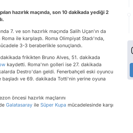
pılan hazırlık maçında, son 10 dakikada yediği 2
dı.
ında 7. ve son hazırlık maçında Salih Uçan'ın da
 Roma ile karşılaştı. Roma Olimpiyat Stadı'nda,
 mücadele 3-3 beraberlikle sonuçlandı.
. dakikada frikikten Bruno Alves, 51. dakikada
ow
kaydetti. Roma'nın golleri ise 27. dakikada
ikalarda Destro'dan geldi. Fenerbahçeli eski oyuncu
başladı ve 69. dakikada Totti'nin yerine oyuna
ezon öncesi hazırlık maçlarını
nde
Galatasaray
ile
Süper Kupa
mücadelesinde karşı