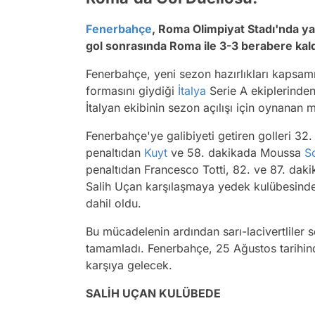
Fenerbahçe
, Roma Olimpiyat Stadı'nda ya
gol sonrasında Roma ile 3-3 berabere kal
Fenerbahçe, yeni sezon hazırlıkları kapsam
formasını giydiği
İtalya
Serie A ekiplerinden
İtalyan ekibinin sezon açılışı için oynanan
Fenerbahçe'ye galibiyeti getiren golleri 32
penaltıdan
Kuyt
ve 58. dakikada Moussa
S
penaltıdan Francesco Totti, 82. ve 87. dak
Salih Uçan karşılaşmaya yedek kulübesinde 
dahil oldu.
Bu mücadelenin ardından sarı-lacivertliler s
tamamladı. Fenerbahçe, 25 Ağustos tarihi
karşıya gelecek.
SALİH UÇAN KULÜBEDE