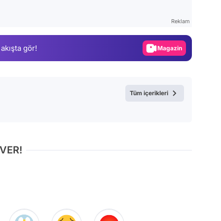
Gündem
Reklam
Magazin
 akışta gör!
Video
Test
Tüm içerikleri
 VER!