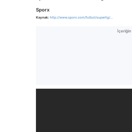
Sporx
Kaynak:
http://www.sporx.com/futbol/superlig/...
İçeriği