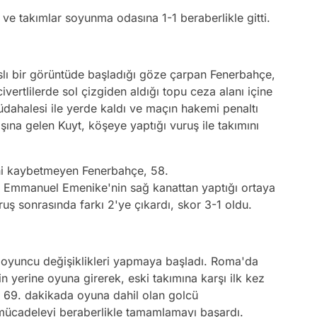
ve takımlar soyunma odasına 1-1 beraberlikle gitti.
ırslı bir görüntüde başladığı göze çarpan Fenerbahçe,
ivertlilerde sol çizgiden aldığı topu ceza alanı içine
üdahalesi ile yerde kaldı ve maçın hakemi penaltı
ına gelen Kuyt, köşeye yaptığı vuruş ile takımını
ni kaybetmeyen Fenerbahçe, 58.
. Emmanuel Emenike'nin sağ kanattan yaptığı ortaya
ruş sonrasında farkı 2'ye çıkardı, skor 3-1 oldu.
e oyuncu değişiklikleri yapmaya başladı. Roma'da
n yerine oyuna girerek, eski takımına karşı ilk kez
, 69. dakikada oyuna dahil olan golcü
 mücadeleyi beraberlikle tamamlamayı başardı.