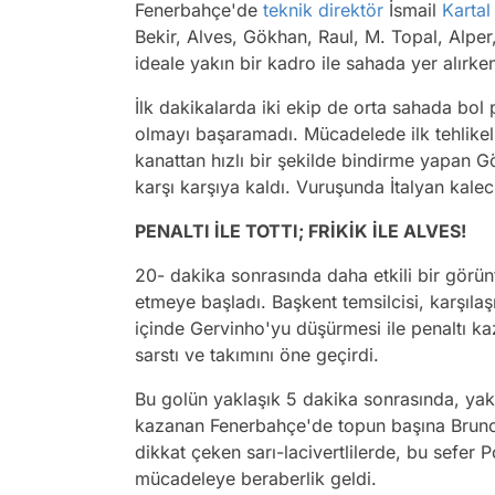
Fenerbahçe'de
teknik direktör
İsmail
Kartal
Bekir, Alves, Gökhan, Raul, M. Topal, Alper
ideale yakın bir kadro ile sahada yer alırk
İlk dakikalarda iki ekip de orta sahada bol
olmayı başaramadı. Mücadelede ilk tehlikel
kanattan hızlı bir şekilde bindirme yapan G
karşı karşıya kaldı. Vuruşunda İtalyan kalec
PENALTI İLE TOTTI; FRİKİK İLE ALVES!
20- dakika sonrasında daha etkili bir görünt
etmeye başladı. Başkent temsilcisi, karşıla
içinde Gervinho'yu düşürmesi ile penaltı ka
sarstı ve takımını öne geçirdi.
Bu golün yaklaşık 5 dakika sonrasında, yak
kazanan Fenerbahçe'de topun başına Bruno A
dikkat çeken sarı-lacivertlilerde, bu sefer P
mücadeleye beraberlik geldi.