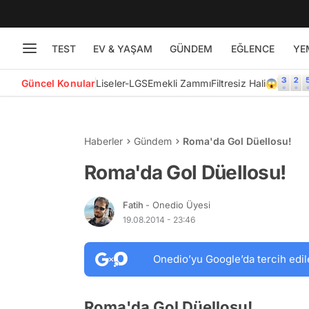
TEST
EV & YAŞAM
GÜNDEM
EĞLENCE
YE
Güncel Konular
Liseler-LGS
Emekli Zammı
Filtresiz Hali😱
Haberler
Gündem
Roma'da Gol Düellosu!
Roma'da Gol Düellosu!
Fatih
- Onedio Üyesi
19.08.2014 - 23:46
Onedio’yu Google’da tercih edil
Roma'da Gol Düellosu!