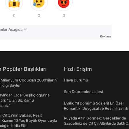
0
0
0
mlar Aşağıda
Reklam
 Popüler Başlıkları
Hızlı Erişim
 Milenyum Çocukları 2000'lilerin
Hava Durumu
ildiği Şeyler
Son Depremler Listesi
taylı'dan Erdal Beşikçioğlu'na
ştiri: "Ulan Siz Kamu
Evlilik Yıl Dönümü Sözleri! En Özel
isiniz"
Romantik, Duygusal ve Resimli Evlilik 
dönümü Mesajları
l Çiftçi'nin Babası, Reşit
Rüyada Altın Görmek: Gerçekler de
 Kızının 10 Yaş Büyük Oyuncuyla
Saadetiniz de Çil Çil Altınlarda Saklı Ol
ığını İddia Etti