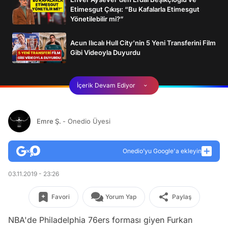
Etimesgut Çıkışı: “Bu Kafalarla Etimesgut
Yönetilebilir mi?”
Acun Ilıcalı Hull City’nin 5 Yeni Transferini Film
Gibi Videoyla Duyurdu
İçerik Devam Ediyor
Emre Ş.
- Onedio Üyesi
Onedio’yu Google'a ekleyin
03.11.2019 - 23:26
Favori
Yorum Yap
Paylaş
NBA'de Philadelphia 76ers forması giyen Furkan