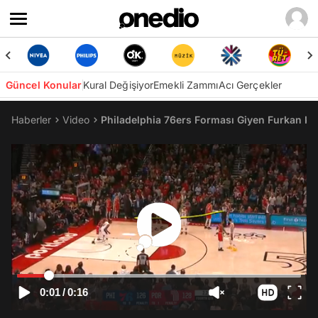
Güncel Konular
Kural Değişiyor
Emekli Zammı
Acı Gerçekler
Haberler
Video
Philadelphia 76ers Forması Giyen Furkan K
0:01
/
0:16