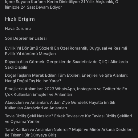
İçme Suyuna Kur'an-ı Kerim Dinletiliyor: 31 Yıllık Alışkanlık, O
İlimizde 24 Saat Devam Ediyor
Hızlı Erişim
Hava Durumu
Son Depremler Listesi
Evlilik Yıl Dönümü Sözleri! En Özel Romantik, Duygusal ve Resimli
Evlilik Yıl dönümü Mesajları
Rüyada Altın Görmek: Gerçekler de Saadetiniz de Çil Çil Altınlarda
Saklı Olabilir!
Doğal Taşların Merak Edilen Tüm Etkileri, Enerjileri ve Şifa Alanları:
Hangi Doğal Taş Ne İşe Yarar?
Emojilerin Anlamları: 2023 WhatsApp, Instagram ve Twitter'da En
Çok Kullanılan Emojiler ve Anlamları
Atasözleri ve Anlamları: A'dan Z'ye Gündelik Hayatta En Sık
Kullanılan Atasözleri ve Anlamları
Tavla Diziliş Şekli Nasıldır? Erkek Tavlası ve Kız Tavlası Diziliş Şekilleri
ve Oynama Yönleri
Tarot Kartları ve Anlamları Nelerdir? Majör ve Minör Arkana Desteleri
İle Tılsımlı Bir Dünyaya Giriş