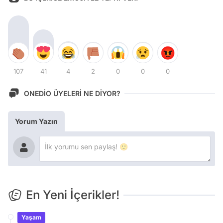
107
41
4
2
0
0
0
ONEDİO ÜYELERİ NE DİYOR?
Yorum Yazın
En Yeni İçerikler!
Yaşam