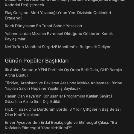
Kaderini Değiştirecek
Flaş Gelişme: Mert Yazıcıoğlu'nun Yeni Dizisinin Çekimleri
Ertelendi!
Rock Dünyasının En Tuhaf Sahne Yasakları
Yabancılardan Mizahın Evrensel Olduğunu Gösteren Komik
Paylaşımlar
Netflix'ten Manifest Sürprizi! Manifest'in Belgeseli Geliyor
Günün Popüler Başlıkları
İlk Anket Sonucu: YENİ Parti'nin Oy Oranı Belli Oldu, CHP Barajın
Altına Düştü!
Türkiye, Arabistan ve Pakistan Arasında Mekke Anlaşması: Birine
Yapılan Saldırı Hepsine Yapılmış Sayılacak
Hasan Can Kaya’nın Konuşanlar Programına Katılan Seyirci
Gözaltına Alınıp Sınır Dışı Edildi
Hiçbir Tuzak Onu Durduramıyordu: 3 Yıldır Çiftçilerin Baş Belası
Olan Kedi Yakalandı
Enver Aysever'den Erdal Beşikçioğlu ve Etimesgut Çıkışı: “Bu
Kafalarla Etimesgut Yönetilebilir mi?”