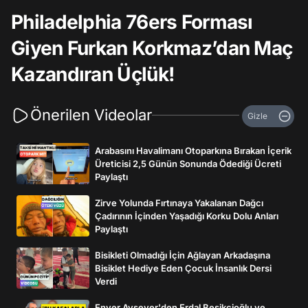
Philadelphia 76ers Forması
Giyen Furkan Korkmaz’dan Maç
Kazandıran Üçlük!
Önerilen Videolar
Gizle
Arabasını Havalimanı Otoparkına Bırakan İçerik
Üreticisi 2,5 Günün Sonunda Ödediği Ücreti
Paylaştı
Zirve Yolunda Fırtınaya Yakalanan Dağcı
Çadırının İçinden Yaşadığı Korku Dolu Anları
Paylaştı
Bisikleti Olmadığı İçin Ağlayan Arkadaşına
Bisiklet Hediye Eden Çocuk İnsanlık Dersi
Verdi
Enver Aysever'den Erdal Beşikçioğlu ve