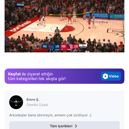
Video
/
Test
Gündem
Magazin
Keşfet
ile ziyaret ettiğin
Video
tüm kategorileri tek akışta gör!
Test
Emre Ş.
Onedio Üyesi
Arkadaşlar bana sövmeyin, annem çok üzülüyor. :(
Tüm içerikleri