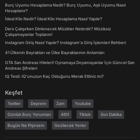
Burç Uyumu Hesaplama Nedir? Burç Uyumu, Aşk Uyumu Nasıl
Hesaplanır?
İdeal Kilo Nedir? İdeal Kilo Hesaplama Nasıl Yapılır?
Ders Çalışırken Dinlenecek Müzikler Nelerdir? Müziksiz
Çalışamayanlar Toplanın!
Instagram Giriş Nasıl Yapılır? Instagram'a Giriş İşlemleri Rehberi
41 Ülkenin Bayrakları ve Ülke Bayraklarının Anlamları
GTA San Andreas Hileleri! Oynamaya Doyamayanlar İçin Güncel San
Andreas Şifreleri
IQ Testi: IQ'unuzun Kaç Olduğunu Merak Ettiniz mi?
Keşfet
Twitter
Deprem
Zam
Youtube
Günlük Burç Yorumları
A101
Tiktok
Son Dakika
Bugün Ne Pişirsem
Gezilecek Yerler