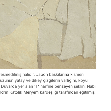
n resmedilmiş halidir. Japon baskılarına kısmen
zünün yatay ve dikey çizgilerin varlığını, koyu
or. Duvarda yer alan 'T' harfine benzeyen şeklin, Nabi
rd'ın Katolik Meryem kardeşliği tarafından eğitilmiş