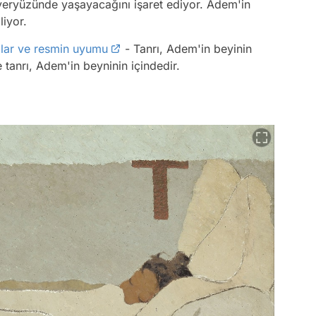
 yeryüzünde yaşayacağını işaret ediyor. Adem'in
iliyor.
lar ve resmin uyumu
- Tanrı, Adem'in beyinin
 tanrı, Adem'in beyninin içindedir.