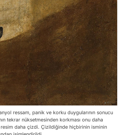
panyol ressam, panik ve korku duygularının sonucu
ğının tekrar nüksetmesinden korkması onu daha
a resim daha çizdi. Çizildiğinde hiçbirinin isminin
ndan isimlendirildi.