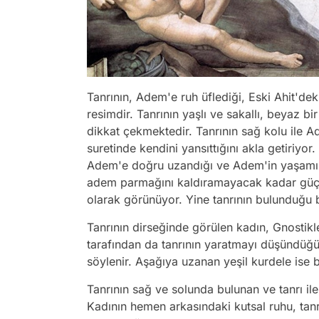
Tanrının, Adem'e ruh üflediği, Eski Ahit'dek
resimdir. Tanrının yaşlı ve sakallı, beyaz b
dikkat çekmektedir. Tanrının sağ kolu ile Ad
suretinde kendini yansıttığını akla getiriyor
Adem'e doğru uzandığı ve Adem'in yaşamı al
adem parmağını kaldıramayacak kadar güçsü
olarak görünüyor. Yine tanrının bulunduğu bö
Tanrının dirseğinde görülen kadın, Gnostikle
tarafından da tanrının yaratmayı düşündüğü 
söylenir. Aşağıya uzanan yeşil kurdele ise b
Tanrının sağ ve solunda bulunan ve tanrı ile 
Kadının hemen arkasındaki kutsal ruhu, tanr