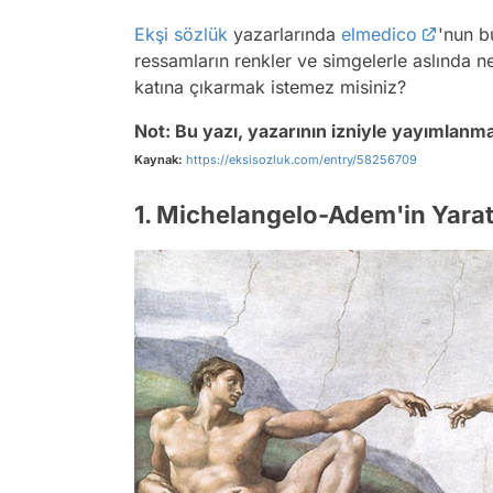
Ekşi sözlük
yazarlarında
elmedico
'nun 
ressamların renkler ve simgelerle aslında ne
katına çıkarmak istemez misiniz?
Not: Bu yazı, yazarının izniyle yayımlanma
Kaynak:
https://eksisozluk.com/entry/58256709
1. Michelangelo-Adem'in Yaratı