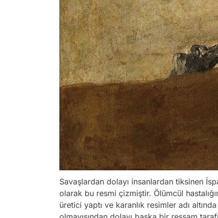
Savaşlardan dolayı insanlardan tiksinen İs
olarak bu resmi çizmiştir. Ölümcül hastalı
üretici yaptı ve karanlık resimler adı altınd
olmayışından dolayı başka bir ressam tarafı