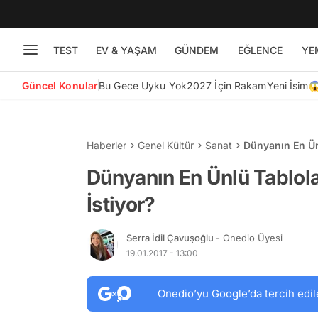
TEST
EV & YAŞAM
GÜNDEM
EĞLENCE
YE
Güncel Konular
Bu Gece Uyku Yok
2027 İçin Rakam
Yeni İsim
Haberler
Genel Kültür
Sanat
Dünyanın En Ün
Dünyanın En Ünlü Tablola
İstiyor?
Serra İdil Çavuşoğlu
- Onedio Üyesi
19.01.2017 - 13:00
Onedio’yu Google’da tercih edil