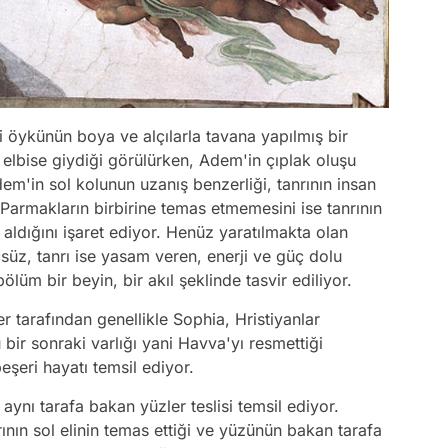
i öykünün boya ve alçılarla tavana yapılmış bir
ir elbise giydiği görülürken, Adem'in çıplak oluşu
em'in sol kolunun uzanış benzerliği, tanrının insan
. Parmakların birbirine temas etmemesini ise tanrının
dığını işaret ediyor. Henüz yaratılmakta olan
z, tanrı ise yasam veren, enerji ve güç dolu
lüm bir beyin, bir akıl şeklinde tasvir ediliyor.
r tarafından genellikle Sophia, Hristiyanlar
bir sonraki varlığı yani Havva'yı resmettiği
eşeri hayatı temsil ediyor.
aynı tarafa bakan yüzler teslisi temsil ediyor.
ının sol elinin temas ettiği ve yüzünün bakan tarafa