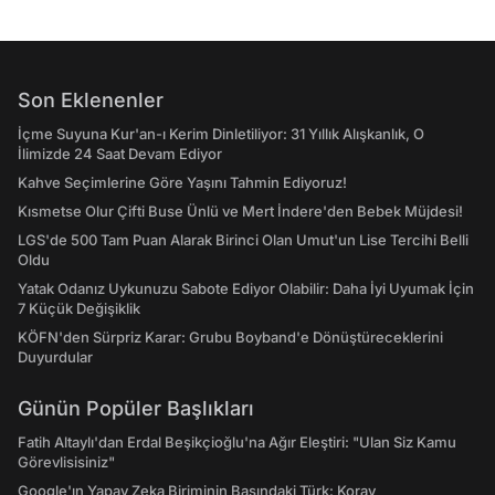
Son Eklenenler
İçme Suyuna Kur'an-ı Kerim Dinletiliyor: 31 Yıllık Alışkanlık, O
İlimizde 24 Saat Devam Ediyor
Kahve Seçimlerine Göre Yaşını Tahmin Ediyoruz!
Kısmetse Olur Çifti Buse Ünlü ve Mert İndere'den Bebek Müjdesi!
LGS'de 500 Tam Puan Alarak Birinci Olan Umut'un Lise Tercihi Belli
Oldu
Yatak Odanız Uykunuzu Sabote Ediyor Olabilir: Daha İyi Uyumak İçin
7 Küçük Değişiklik
KÖFN'den Sürpriz Karar: Grubu Boyband'e Dönüştüreceklerini
Duyurdular
Günün Popüler Başlıkları
Fatih Altaylı'dan Erdal Beşikçioğlu'na Ağır Eleştiri: "Ulan Siz Kamu
Görevlisisiniz"
Google'ın Yapay Zeka Biriminin Başındaki Türk: Koray