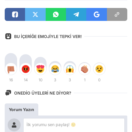
BU İÇERİĞE EMOJİYLE TEPKİ VER!
16
14
10
3
3
1
0
ONEDİO ÜYELERİ NE DİYOR?
Yorum Yazın