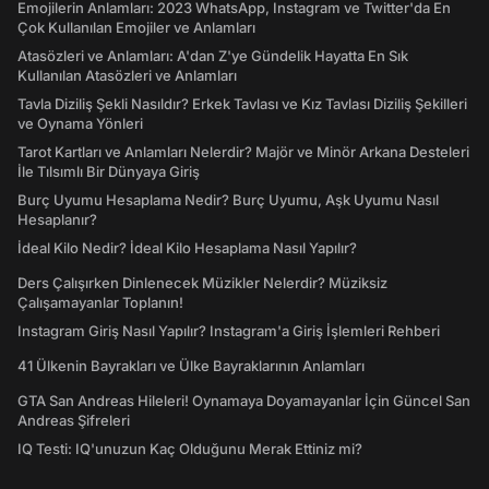
Emojilerin Anlamları: 2023 WhatsApp, Instagram ve Twitter'da En
Çok Kullanılan Emojiler ve Anlamları
Atasözleri ve Anlamları: A'dan Z'ye Gündelik Hayatta En Sık
Kullanılan Atasözleri ve Anlamları
Tavla Diziliş Şekli Nasıldır? Erkek Tavlası ve Kız Tavlası Diziliş Şekilleri
ve Oynama Yönleri
Tarot Kartları ve Anlamları Nelerdir? Majör ve Minör Arkana Desteleri
İle Tılsımlı Bir Dünyaya Giriş
Burç Uyumu Hesaplama Nedir? Burç Uyumu, Aşk Uyumu Nasıl
Hesaplanır?
İdeal Kilo Nedir? İdeal Kilo Hesaplama Nasıl Yapılır?
Ders Çalışırken Dinlenecek Müzikler Nelerdir? Müziksiz
Çalışamayanlar Toplanın!
Instagram Giriş Nasıl Yapılır? Instagram'a Giriş İşlemleri Rehberi
41 Ülkenin Bayrakları ve Ülke Bayraklarının Anlamları
GTA San Andreas Hileleri! Oynamaya Doyamayanlar İçin Güncel San
Andreas Şifreleri
IQ Testi: IQ'unuzun Kaç Olduğunu Merak Ettiniz mi?