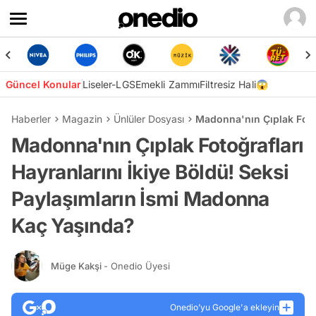
Güncel Konular
Liseler-LGS
Emekli Zammı
Filtresiz Hali😱
Haberler
Magazin
Ünlüler Dosyası
Madonna'nın Çıplak Foto
Madonna'nın Çıplak Fotoğrafları
Hayranlarını İkiye Böldü! Seksi
Paylaşımların İsmi Madonna
Kaç Yaşında?
Müge Kakşi
- Onedio Üyesi
Onedio’yu Google'a ekleyin