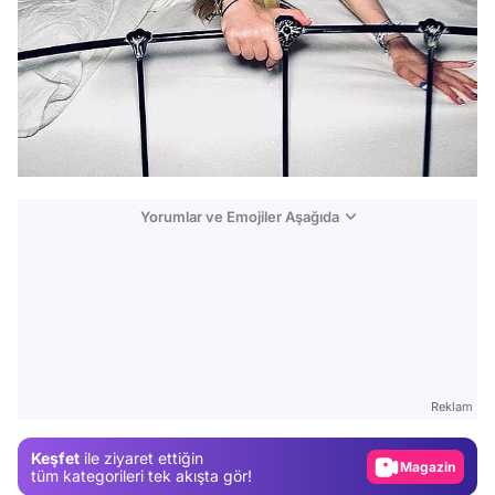
Yorumlar ve Emojiler Aşağıda
Video
Test
Gündem
Reklam
Magazin
Keşfet
ile ziyaret ettiğin
Video
tüm kategorileri tek akışta gör!