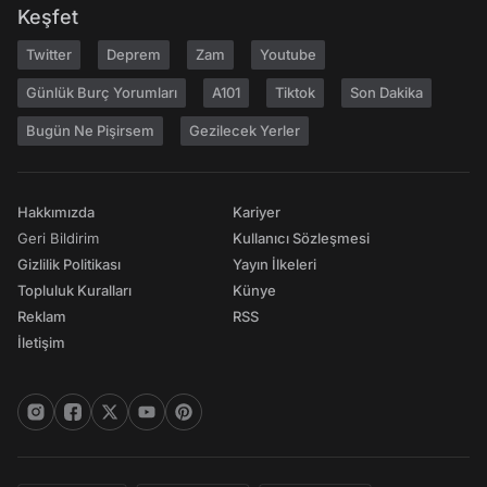
Keşfet
Twitter
Deprem
Zam
Youtube
Günlük Burç Yorumları
A101
Tiktok
Son Dakika
Bugün Ne Pişirsem
Gezilecek Yerler
Hakkımızda
Kariyer
Geri Bildirim
Kullanıcı Sözleşmesi
Gizlilik Politikası
Yayın İlkeleri
Topluluk Kuralları
Künye
Reklam
RSS
İletişim