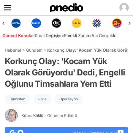
Güncel Konular
Kural Değişiyor
Emekli Zammı
Acı Gerçekler
Haberler
Gündem
Korkunç Olay: 'Kocam Yük Olarak Görüyor
Korkunç Olay: 'Kocam Yük
Olarak Görüyordu' Dedi, Engelli
Oğlunu Timsahlara Yem Etti
Hindistan
Polis
Operasyon
Kübra Köklü
- Gündem Editörü
Onedio’yu Google'a ekleyin