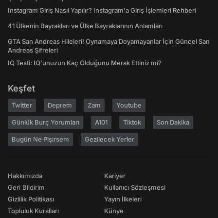
Instagram Giriş Nasıl Yapılır? Instagram'a Giriş İşlemleri Rehberi
41 Ülkenin Bayrakları ve Ülke Bayraklarının Anlamları
GTA San Andreas Hileleri! Oynamaya Doyamayanlar İçin Güncel San
Andreas Şifreleri
IQ Testi: IQ'unuzun Kaç Olduğunu Merak Ettiniz mi?
Keşfet
Twitter
Deprem
Zam
Youtube
Günlük Burç Yorumları
A101
Tiktok
Son Dakika
Bugün Ne Pişirsem
Gezilecek Yerler
Hakkımızda
Kariyer
Geri Bildirim
Kullanıcı Sözleşmesi
Gizlilik Politikası
Yayın İlkeleri
Topluluk Kuralları
Künye