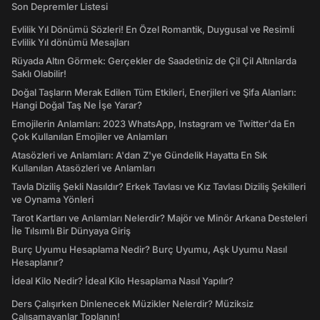
Son Depremler Listesi
Evlilik Yıl Dönümü Sözleri! En Özel Romantik, Duygusal ve Resimli
Evlilik Yıl dönümü Mesajları
Rüyada Altın Görmek: Gerçekler de Saadetiniz de Çil Çil Altınlarda
Saklı Olabilir!
Doğal Taşların Merak Edilen Tüm Etkileri, Enerjileri ve Şifa Alanları:
Hangi Doğal Taş Ne İşe Yarar?
Emojilerin Anlamları: 2023 WhatsApp, Instagram ve Twitter'da En
Çok Kullanılan Emojiler ve Anlamları
Atasözleri ve Anlamları: A'dan Z'ye Gündelik Hayatta En Sık
Kullanılan Atasözleri ve Anlamları
Tavla Diziliş Şekli Nasıldır? Erkek Tavlası ve Kız Tavlası Diziliş Şekilleri
ve Oynama Yönleri
Tarot Kartları ve Anlamları Nelerdir? Majör ve Minör Arkana Desteleri
İle Tılsımlı Bir Dünyaya Giriş
Burç Uyumu Hesaplama Nedir? Burç Uyumu, Aşk Uyumu Nasıl
Hesaplanır?
İdeal Kilo Nedir? İdeal Kilo Hesaplama Nasıl Yapılır?
Ders Çalışırken Dinlenecek Müzikler Nelerdir? Müziksiz
Çalışamayanlar Toplanın!