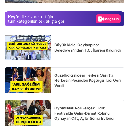
Gündem
Keşfet
ile ziyaret ettiğin
Magazin
tüm kategorileri tek akışta gör!
Video
Test
Büyük İddia: Ceylanpınar
Belediyesi'nden T.C. İbaresi Kaldırıldı
Güzellik Kraliçesi Herkesi Şaşırttı:
Herkesin Peşinden Koştuğu Tacı Geri
Verdi
Oynadıkları Rol Gerçek Oldu:
Festivalde Gelin-Damat Rolünü
Oynayan Çift, Aylar Sonra Evlendi