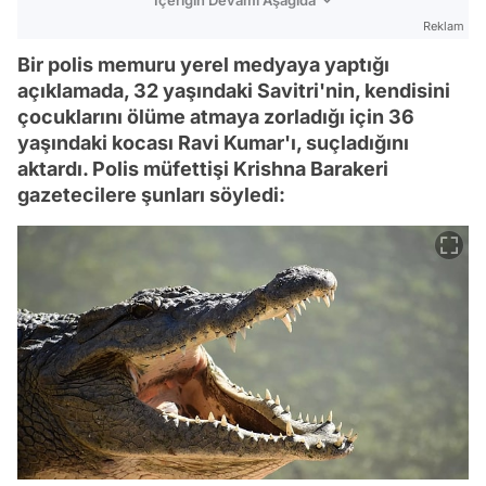
Reklam
Bir polis memuru yerel medyaya yaptığı
açıklamada, 32 yaşındaki Savitri'nin, kendisini
çocuklarını ölüme atmaya zorladığı için 36
yaşındaki kocası Ravi Kumar'ı, suçladığını
aktardı. Polis müfettişi Krishna Barakeri
gazetecilere şunları söyledi: