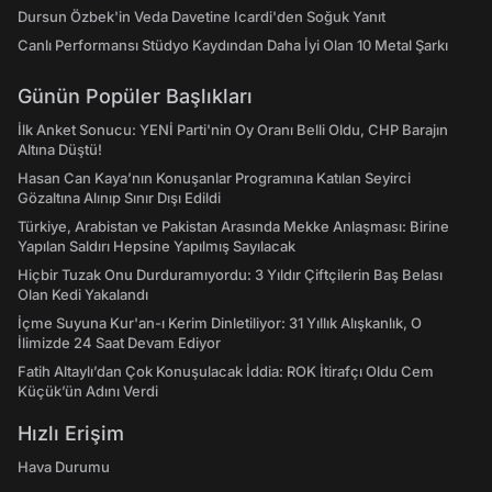
Dursun Özbek'in Veda Davetine Icardi'den Soğuk Yanıt
Canlı Performansı Stüdyo Kaydından Daha İyi Olan 10 Metal Şarkı
Günün Popüler Başlıkları
İlk Anket Sonucu: YENİ Parti'nin Oy Oranı Belli Oldu, CHP Barajın
Altına Düştü!
Hasan Can Kaya’nın Konuşanlar Programına Katılan Seyirci
Gözaltına Alınıp Sınır Dışı Edildi
Türkiye, Arabistan ve Pakistan Arasında Mekke Anlaşması: Birine
Yapılan Saldırı Hepsine Yapılmış Sayılacak
Hiçbir Tuzak Onu Durduramıyordu: 3 Yıldır Çiftçilerin Baş Belası
Olan Kedi Yakalandı
İçme Suyuna Kur'an-ı Kerim Dinletiliyor: 31 Yıllık Alışkanlık, O
İlimizde 24 Saat Devam Ediyor
Fatih Altaylı’dan Çok Konuşulacak İddia: ROK İtirafçı Oldu Cem
Küçük’ün Adını Verdi
Hızlı Erişim
Hava Durumu