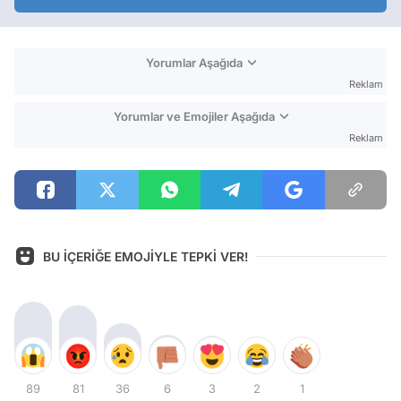
Yorumlar Aşağıda
Reklam
Yorumlar ve Emojiler Aşağıda
Reklam
BU İÇERİĞE EMOJİYLE TEPKİ VER!
89
81
36
6
3
2
1