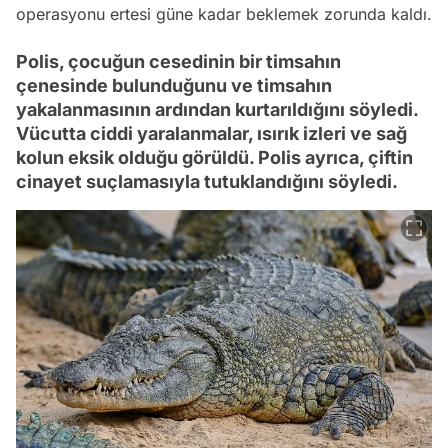
operasyonu ertesi güne kadar beklemek zorunda kaldı.
Polis, çocuğun cesedinin bir timsahın
çenesinde bulunduğunu ve timsahın
yakalanmasının ardından kurtarıldığını söyledi.
Vücutta ciddi yaralanmalar, ısırık izleri ve sağ
kolun eksik olduğu görüldü. Polis ayrıca, çiftin
cinayet suçlamasıyla tutuklandığını söyledi.
Video
Test