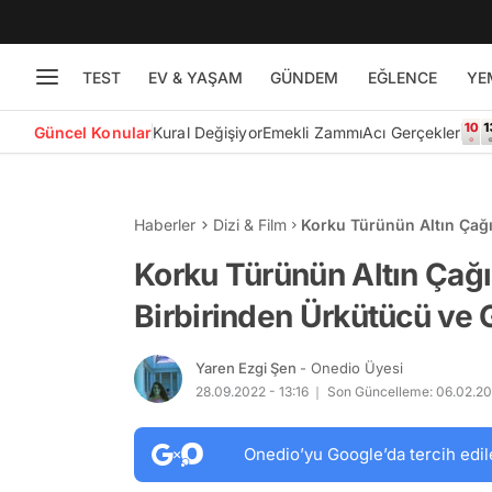
TEST
EV & YAŞAM
GÜNDEM
EĞLENCE
YE
Güncel Konular
Kural Değişiyor
Emekli Zammı
Acı Gerçekler
Haberler
Dizi & Film
Korku Türünün Altın Çağı
Dolu Korku Filmleri
Korku Türünün Altın Çağı
Birbirinden Ürkütücü ve G
Yaren Ezgi Şen
- Onedio Üyesi
28.09.2022 - 13:16
Son Güncelleme: 06.02.20
Onedio’yu Google’da tercih edil