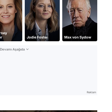
rney
er
Jodie Foster
Max von Sydow
n Devamı Aşağıda
Reklam