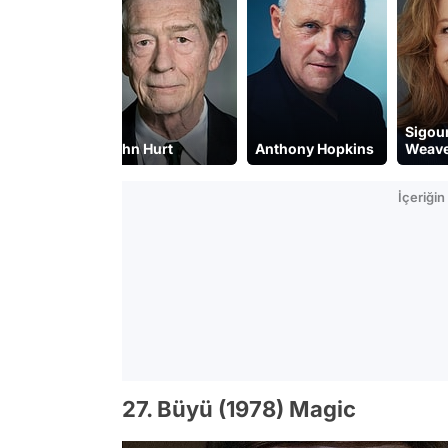
Sigou
John Hurt
Anthony Hopkins
Weav
İçeriği
27. Büyü (1978) Magic