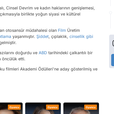
lı, Cinsel Devrim ve kadın haklarının genişlemesi,
çıkmasıyla birlikte yoğun siyasi ve kültürel
an otosansür müdahalesi olan
Film
Üretim
atlama
yaşanmıştır.
Şiddet
, çıplaklık,
cinsellik
gibi
gelmiştir.
bazılarını doğurdu ve
ABD
tarihindeki çalkantılı bir
 öncülük etti.
ku filmleri Akademi Ödülleri'ne aday gösterilmiş ve
Oyuncu
Oyuncu
Oyuncu