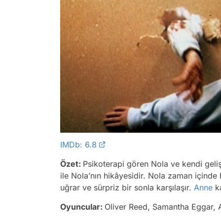
IMDb: 6.8
Özet:
Psikoterapi gören Nola ve kendi gelişt
ile Nola’nın hikâyesidir. Nola zaman içinde
uğrar ve sürpriz bir sonla karşılaşır.
Anne
ka
Oyuncular:
Oliver Reed, Samantha Eggar, A