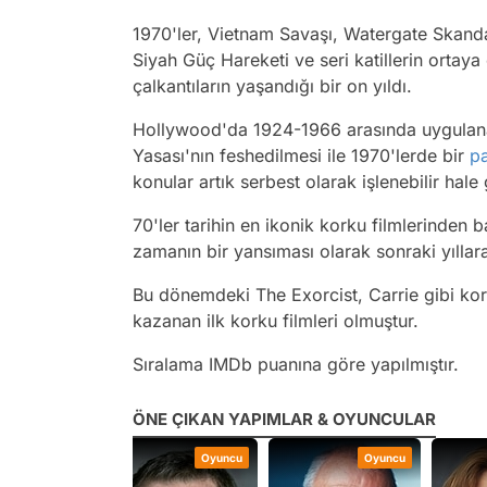
1970'ler, Vietnam Savaşı, Watergate Skanda
Siyah Güç Hareketi ve seri katillerin ortaya 
çalkantıların yaşandığı bir on yıldı.
Hollywood'da 1924-1966 arasında uygulan
Yasası'nın feshedilmesi ile 1970'lerde bir
p
konular artık serbest olarak işlenebilir hale 
70'ler tarihin en ikonik korku filmlerinden 
zamanın bir yansıması olarak sonraki yıllara
Bu dönemdeki
The Exorcist, Carrie
gibi kor
kazanan ilk korku filmleri olmuştur.
Sıralama IMDb puanına göre yapılmıştır.
ÖNE ÇIKAN YAPIMLAR & OYUNCULAR
Oyuncu
Oyuncu