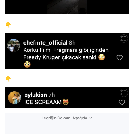
/
👇
👇
İçeriğin Devamı Aşağıda