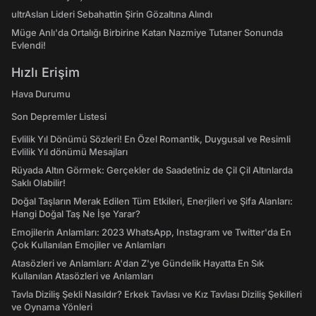
ultrAslan Lideri Sebahattin Şirin Gözaltına Alındı
Müge Anlı'da Ortalığı Birbirine Katan Nazmiye Tutaner Sonunda
Evlendi!
Hızlı Erişim
Hava Durumu
Son Depremler Listesi
Evlilik Yıl Dönümü Sözleri! En Özel Romantik, Duygusal ve Resimli
Evlilik Yıl dönümü Mesajları
Rüyada Altın Görmek: Gerçekler de Saadetiniz de Çil Çil Altınlarda
Saklı Olabilir!
Doğal Taşların Merak Edilen Tüm Etkileri, Enerjileri ve Şifa Alanları:
Hangi Doğal Taş Ne İşe Yarar?
Emojilerin Anlamları: 2023 WhatsApp, Instagram ve Twitter'da En
Çok Kullanılan Emojiler ve Anlamları
Atasözleri ve Anlamları: A'dan Z'ye Gündelik Hayatta En Sık
Kullanılan Atasözleri ve Anlamları
Tavla Diziliş Şekli Nasıldır? Erkek Tavlası ve Kız Tavlası Diziliş Şekilleri
ve Oynama Yönleri