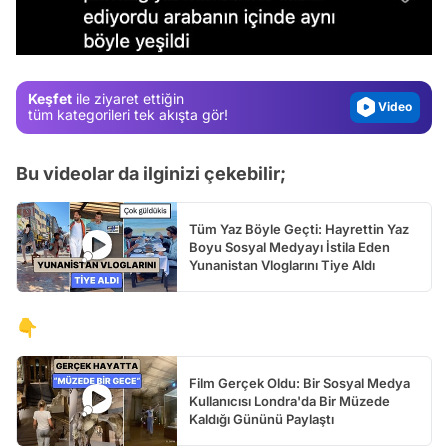
Test
Gündem
Magazin
Keşfet
ile ziyaret ettiğin
Video
tüm kategorileri tek akışta gör!
Test
Bu videolar da ilginizi çekebilir;
Tüm Yaz Böyle Geçti: Hayrettin Yaz
Boyu Sosyal Medyayı İstila Eden
Yunanistan Vloglarını Tiye Aldı
👇
Film Gerçek Oldu: Bir Sosyal Medya
Kullanıcısı Londra'da Bir Müzede
Kaldığı Gününü Paylaştı