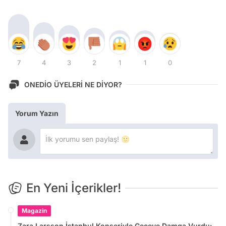
7
4
3
2
1
1
0
ONEDİO ÜYELERİ NE DİYOR?
Yorum Yazın
En Yeni İçerikler!
Magazin
Zara Larsson İstanbul Konseriyle Geceye Damga Vurdu: