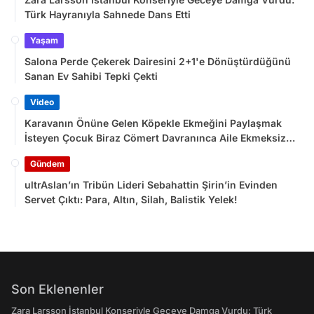
Türk Hayranıyla Sahnede Dans Etti
Yaşam
Salona Perde Çekerek Dairesini 2+1'e Dönüştürdüğünü
Sanan Ev Sahibi Tepki Çekti
Video
Karavanın Önüne Gelen Köpekle Ekmeğini Paylaşmak
İsteyen Çocuk Biraz Cömert Davranınca Aile Ekmeksiz
Kaldı
Gündem
ultrAslan’ın Tribün Lideri Sebahattin Şirin’in Evinden
Servet Çıktı: Para, Altın, Silah, Balistik Yelek!
Son Eklenenler
Zara Larsson İstanbul Konseriyle Geceye Damga Vurdu: Türk