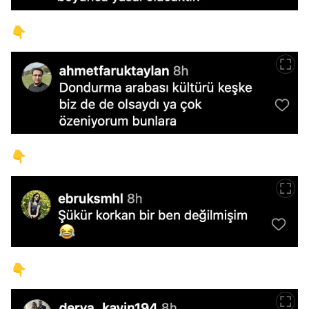
👇
👇
👇