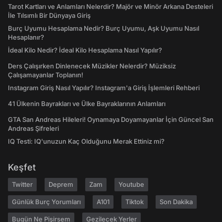
Tarot Kartları ve Anlamları Nelerdir? Majör ve Minör Arkana Desteleri
İle Tılsımlı Bir Dünyaya Giriş
Burç Uyumu Hesaplama Nedir? Burç Uyumu, Aşk Uyumu Nasıl
Hesaplanır?
İdeal Kilo Nedir? İdeal Kilo Hesaplama Nasıl Yapılır?
Ders Çalışırken Dinlenecek Müzikler Nelerdir? Müziksiz
Çalışamayanlar Toplanın!
Instagram Giriş Nasıl Yapılır? Instagram'a Giriş İşlemleri Rehberi
41 Ülkenin Bayrakları ve Ülke Bayraklarının Anlamları
GTA San Andreas Hileleri! Oynamaya Doyamayanlar İçin Güncel San
Andreas Şifreleri
IQ Testi: IQ'unuzun Kaç Olduğunu Merak Ettiniz mi?
Keşfet
Twitter
Deprem
Zam
Youtube
Günlük Burç Yorumları
A101
Tiktok
Son Dakika
Bugün Ne Pişirsem
Gezilecek Yerler