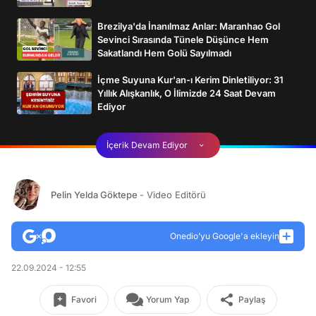
Brezilya'da İnanılmaz Anlar: Maranhao Gol
Sevinci Sırasında Tünele Düşünce Hem
Sakatlandı Hem Golü Sayılmadı
İçme Suyuna Kur'an-ı Kerim Dinletiliyor: 31
Yıllık Alışkanlık, O İlimizde 24 Saat Devam
Ediyor
İçerik Devam Ediyor
Pelin Yelda Göktepe
- Video Editörü
Onedio’yu Google'a ekleyin
22.09.2024 - 12:55
Favori
Yorum Yap
Paylaş