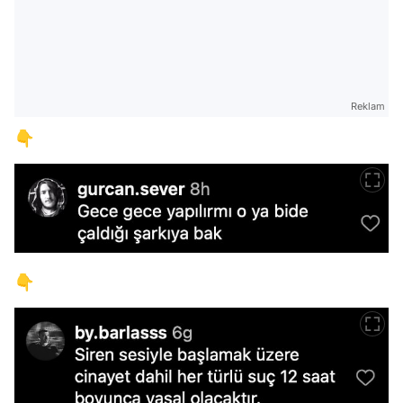
Reklam
👇
👇