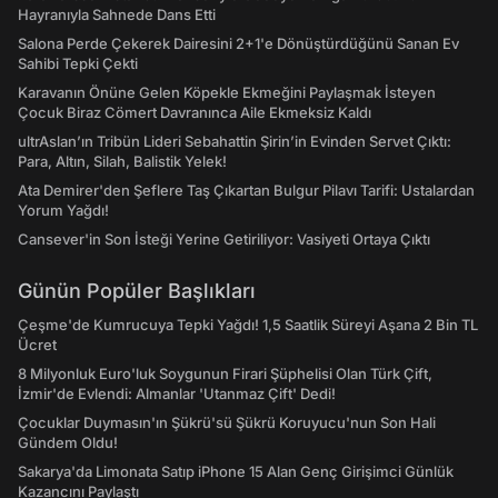
Hayranıyla Sahnede Dans Etti
Salona Perde Çekerek Dairesini 2+1'e Dönüştürdüğünü Sanan Ev
Sahibi Tepki Çekti
Karavanın Önüne Gelen Köpekle Ekmeğini Paylaşmak İsteyen
Çocuk Biraz Cömert Davranınca Aile Ekmeksiz Kaldı
ultrAslan’ın Tribün Lideri Sebahattin Şirin’in Evinden Servet Çıktı:
Para, Altın, Silah, Balistik Yelek!
Ata Demirer'den Şeflere Taş Çıkartan Bulgur Pilavı Tarifi: Ustalardan
Yorum Yağdı!
Cansever'in Son İsteği Yerine Getiriliyor: Vasiyeti Ortaya Çıktı
Günün Popüler Başlıkları
Çeşme'de Kumrucuya Tepki Yağdı! 1,5 Saatlik Süreyi Aşana 2 Bin TL
Ücret
8 Milyonluk Euro'luk Soygunun Firari Şüphelisi Olan Türk Çift,
İzmir'de Evlendi: Almanlar 'Utanmaz Çift' Dedi!
Çocuklar Duymasın'ın Şükrü'sü Şükrü Koruyucu'nun Son Hali
Gündem Oldu!
Sakarya'da Limonata Satıp iPhone 15 Alan Genç Girişimci Günlük
Kazancını Paylaştı