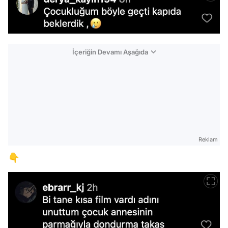
İçeriğin Devamı Aşağıda
Reklam
👇
Video