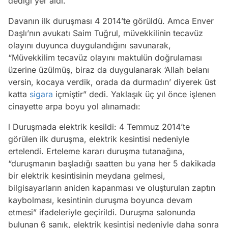
dediği yer aldı.
Davanın ilk duruşması 4 2014’te görüldü. Amca Enver
Daşlı’nın avukatı Saim Tuğrul, müvekkilinin tecavüz
olayını duyunca duygulandığını savunarak,
“Müvekkilim tecavüz olayını maktulün doğrulaması
üzerine üzülmüş, biraz da duygulanarak ‘Allah belanı
versin, kocaya verdik, orada da durmadın’ diyerek üst
katta
sigara
içmiştir” dedi. Yaklaşık üç yıl önce işlenen
cinayette arpa boyu yol alınamadı:
l Duruşmada elektrik kesildi: 4 Temmuz 2014’te
görülen ilk duruşma, elektrik kesintisi nedeniyle
ertelendi. Erteleme kararı duruşma tutanağına,
“duruşmanın başladığı saatten bu yana her 5 dakikada
bir elektrik kesintisinin meydana gelmesi,
bilgisayarların aniden kapanması ve oluşturulan zaptın
kaybolması, kesintinin duruşma boyunca devam
etmesi” ifadeleriyle geçirildi. Duruşma salonunda
bulunan 6 sanık, elektrik kesintisi nedeniyle daha sonra