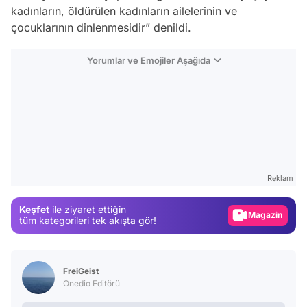
kadınların, öldürülen kadınların ailelerinin ve
çocuklarının dinlenmesidir” denildi.
Yorumlar ve Emojiler Aşağıda
Video
Test
Reklam
Gündem
Keşfet
ile ziyaret ettiğin
Magazin
tüm kategorileri tek akışta gör!
Video
Test
FreiGeist
Onedio Editörü