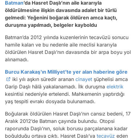
Batman
’da Hasret Daşlı’nın aile kararıyla
öldürülmesine ilişkin davasında adalet bir türlü
gelmedi: Yeğenini boğarak öldüren amca kaçtı,
duruşma yapılmadı, belgeler kayboldu
Batman’da 2012 yılında kuzenlerinin tecavüzü sonucu
hamile kalan ve bu nedenle aile meclisi kararıyla
öldürülen Hasret Daşlı’nın davasında bir arpa boyu yol
alınamadı.
Burcu Karakaş'ın Milliyet'te yer alan haberine göre
iki yılı aşkın süredir aranan
cinayet
şüphelisi amca
Garip Daşlı hâlâ yakalanamadı. İlk duruşma
elektrik
kesintisi nedeniyle ertelendi. Mahkemenin yaptırdığı
yaş tespiti evrakı dosyada bulunamadı.
Boğularak öldürülen Hasret Daşlı’nın cansız bedeni, 17
Aralık 2012’de Batman çayında bulundu. Otopsi
raporunda Daşlı’nın, soluk borusu parçalanana kadar
boğulduğu ortaya çıktı. Hasret Daşlı’ya
tecavüz
eden