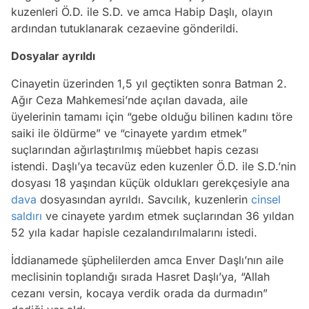
kuzenleri Ö.D. ile S.D. ve amca Habip Daşlı, olayın
ardından tutuklanarak cezaevine gönderildi.
Dosyalar ayrıldı
Cinayetin üzerinden 1,5 yıl geçtikten sonra Batman 2.
Ağır Ceza Mahkemesi’nde açılan davada, aile
üyelerinin tamamı için “gebe olduğu bilinen kadını töre
saiki ile öldürme” ve “cinayete yardım etmek”
suçlarından ağırlaştırılmış müebbet hapis cezası
istendi. Daşlı’ya tecavüz eden kuzenler Ö.D. ile S.D.’nin
dosyası 18 yaşından küçük oldukları gerekçesiyle ana
dava
dosyasından ayrıldı. Savcılık, kuzenlerin
cinsel
saldırı
ve cinayete yardım etmek suçlarından 36 yıldan
52 yıla kadar hapisle cezalandırılmalarını istedi.
İddianamede şüphelilerden amca Enver Daşlı’nın aile
meclisinin toplandığı sırada Hasret Daşlı’ya, “Allah
cezanı versin, kocaya verdik orada da durmadın”