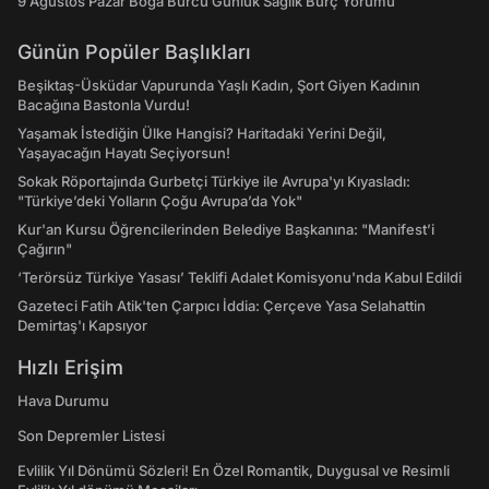
9 Ağustos Pazar Boğa Burcu Günlük Sağlık Burç Yorumu
Günün Popüler Başlıkları
Beşiktaş-Üsküdar Vapurunda Yaşlı Kadın, Şort Giyen Kadının
Bacağına Bastonla Vurdu!
Yaşamak İstediğin Ülke Hangisi? Haritadaki Yerini Değil,
Yaşayacağın Hayatı Seçiyorsun!
Sokak Röportajında Gurbetçi Türkiye ile Avrupa'yı Kıyasladı:
"Türkiye’deki Yolların Çoğu Avrupa’da Yok"
Kur'an Kursu Öğrencilerinden Belediye Başkanına: "Manifest’i
Çağırın"
‘Terörsüz Türkiye Yasası’ Teklifi Adalet Komisyonu'nda Kabul Edildi
Gazeteci Fatih Atik'ten Çarpıcı İddia: Çerçeve Yasa Selahattin
Demirtaş'ı Kapsıyor
Hızlı Erişim
Hava Durumu
Son Depremler Listesi
Evlilik Yıl Dönümü Sözleri! En Özel Romantik, Duygusal ve Resimli