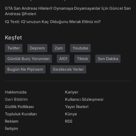
GTA San Andreas Hileleri! Oynamaya Doyamayanlar İçin Güncel San
Andreas Şifreleri
IQ Testi: IQ'unuzun Kaç Olduğunu Merak Ettiniz mi?
Keşfet
Twitter
Deprem
Zam
Youtube
Günlük Burç Yorumları
A101
Tiktok
Son Dakika
Bugün Ne Pişirsem
Gezilecek Yerler
Hakkımızda
Kariyer
Geri Bildirim
Kullanıcı Sözleşmesi
Gizlilik Politikası
Yayın İlkeleri
Topluluk Kuralları
Künye
Reklam
RSS
İletişim