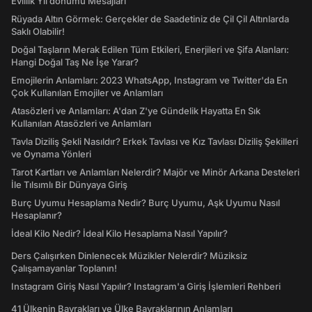
Evlilik Yıl dönümü Mesajları
Rüyada Altın Görmek: Gerçekler de Saadetiniz de Çil Çil Altınlarda
Saklı Olabilir!
Doğal Taşların Merak Edilen Tüm Etkileri, Enerjileri ve Şifa Alanları:
Hangi Doğal Taş Ne İşe Yarar?
Emojilerin Anlamları: 2023 WhatsApp, Instagram ve Twitter'da En
Çok Kullanılan Emojiler ve Anlamları
Atasözleri ve Anlamları: A'dan Z'ye Gündelik Hayatta En Sık
Kullanılan Atasözleri ve Anlamları
Tavla Diziliş Şekli Nasıldır? Erkek Tavlası ve Kız Tavlası Diziliş Şekilleri
ve Oynama Yönleri
Tarot Kartları ve Anlamları Nelerdir? Majör ve Minör Arkana Desteleri
İle Tılsımlı Bir Dünyaya Giriş
Burç Uyumu Hesaplama Nedir? Burç Uyumu, Aşk Uyumu Nasıl
Hesaplanır?
İdeal Kilo Nedir? İdeal Kilo Hesaplama Nasıl Yapılır?
Ders Çalışırken Dinlenecek Müzikler Nelerdir? Müziksiz
Çalışamayanlar Toplanın!
Instagram Giriş Nasıl Yapılır? Instagram'a Giriş İşlemleri Rehberi
41 Ülkenin Bayrakları ve Ülke Bayraklarının Anlamları