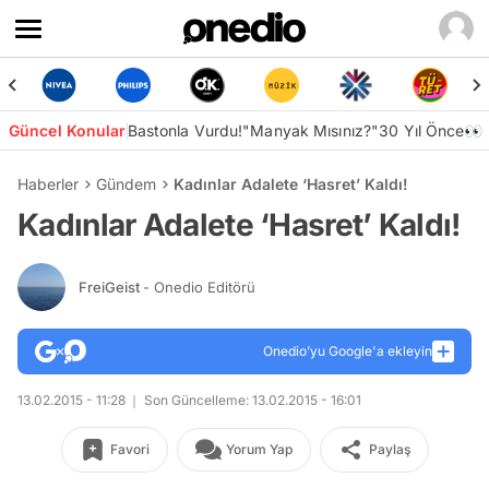
Güncel Konular
Bastonla Vurdu!
"Manyak Mısınız?"
30 Yıl Önce👀
Haberler
Gündem
Kadınlar Adalete ‘Hasret’ Kaldı!
Kadınlar Adalete ‘Hasret’ Kaldı!
FreiGeist
- Onedio Editörü
Onedio’yu Google'a ekleyin
13.02.2015 - 11:28
Son Güncelleme: 13.02.2015 - 16:01
Favori
Yorum Yap
Paylaş