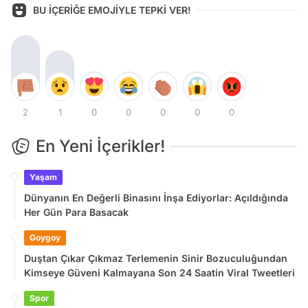
BU İÇERİĞE EMOJİYLE TEPKİ VER!
2
1
0
0
0
0
0
En Yeni İçerikler!
Yaşam
Dünyanın En Değerli Binasını İnşa Ediyorlar: Açıldığında
Her Gün Para Basacak
Goygoy
Duştan Çıkar Çıkmaz Terlemenin Sinir Bozuculuğundan
Kimseye Güveni Kalmayana Son 24 Saatin Viral Tweetleri
Spor