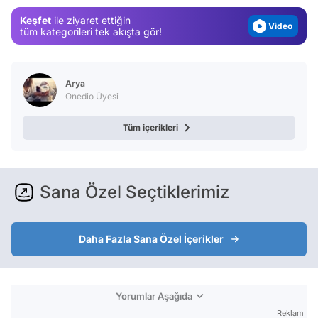
Magazin
Keşfet
ile ziyaret ettiğin
Video
tüm kategorileri tek akışta gör!
Test
Arya
Onedio Üyesi
Tüm içerikleri
Sana Özel Seçtiklerimiz
Daha Fazla Sana Özel İçerikler
Yorumlar Aşağıda
Reklam