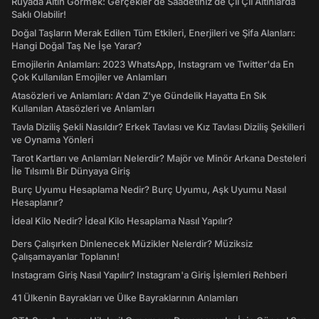
Rüyada Altın Görmek: Gerçekler de Saadetiniz de Çil Çil Altınlarda
Saklı Olabilir!
Doğal Taşların Merak Edilen Tüm Etkileri, Enerjileri ve Şifa Alanları:
Hangi Doğal Taş Ne İşe Yarar?
Emojilerin Anlamları: 2023 WhatsApp, Instagram ve Twitter'da En
Çok Kullanılan Emojiler ve Anlamları
Atasözleri ve Anlamları: A'dan Z'ye Gündelik Hayatta En Sık
Kullanılan Atasözleri ve Anlamları
Tavla Diziliş Şekli Nasıldır? Erkek Tavlası ve Kız Tavlası Diziliş Şekilleri
ve Oynama Yönleri
Tarot Kartları ve Anlamları Nelerdir? Majör ve Minör Arkana Desteleri
İle Tılsımlı Bir Dünyaya Giriş
Burç Uyumu Hesaplama Nedir? Burç Uyumu, Aşk Uyumu Nasıl
Hesaplanır?
İdeal Kilo Nedir? İdeal Kilo Hesaplama Nasıl Yapılır?
Ders Çalışırken Dinlenecek Müzikler Nelerdir? Müziksiz
Çalışamayanlar Toplanın!
Instagram Giriş Nasıl Yapılır? Instagram'a Giriş İşlemleri Rehberi
41 Ülkenin Bayrakları ve Ülke Bayraklarının Anlamları