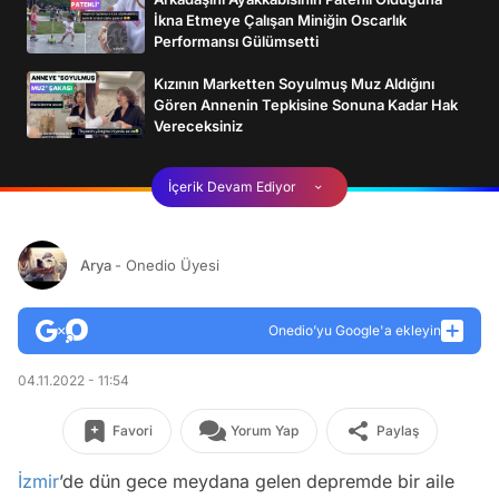
İkna Etmeye Çalışan Miniğin Oscarlık
Performansı Gülümsetti
Kızının Marketten Soyulmuş Muz Aldığını
Gören Annenin Tepkisine Sonuna Kadar Hak
Vereceksiniz
İçerik Devam Ediyor
Arya
- Onedio Üyesi
Onedio’yu Google'a ekleyin
04.11.2022 - 11:54
Favori
Yorum Yap
Paylaş
İzmir
’de dün gece meydana gelen depremde bir aile