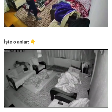
İşte o anlar: 👇
Video
Test
/
Gündem