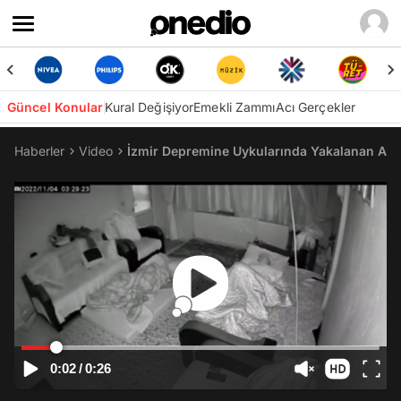
Güncel Konular
Kural Değişiyor
Emekli Zammı
Acı Gerçekler
Haberler
Video
İzmir Depremine Uykularında Yakalanan Aile
0:02
/
0:26