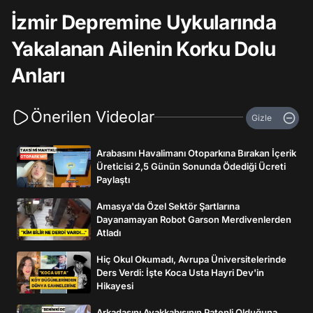
İzmir Depremine Uykularında
Yakalanan Ailenin Korku Dolu
Anları
Önerilen Videolar
Gizle
Arabasını Havalimanı Otoparkına Bırakan İçerik
Üreticisi 2,5 Günün Sonunda Ödediği Ücreti
Paylaştı
Amasya'da Özel Sektör Şartlarına
Dayanamayan Robot Garson Merdivenlerden
Atladı
Hiç Okul Okumadı, Avrupa Üniversitelerinde
Ders Verdi: İşte Koca Usta Hayri Dev'in
Hikayesi
Arkadaşını Ayakkabısının Patenli Olduğuna