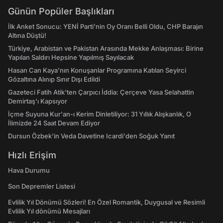
Günün Popüler Başlıkları
İlk Anket Sonucu: YENİ Parti'nin Oy Oranı Belli Oldu, CHP Barajın
Altına Düştü!
Türkiye, Arabistan ve Pakistan Arasında Mekke Anlaşması: Birine
Yapılan Saldırı Hepsine Yapılmış Sayılacak
Hasan Can Kaya’nın Konuşanlar Programına Katılan Seyirci
Gözaltına Alınıp Sınır Dışı Edildi
Gazeteci Fatih Atik'ten Çarpıcı İddia: Çerçeve Yasa Selahattin
Demirtaş'ı Kapsıyor
İçme Suyuna Kur'an-ı Kerim Dinletiliyor: 31 Yıllık Alışkanlık, O
İlimizde 24 Saat Devam Ediyor
Dursun Özbek'in Veda Davetine Icardi'den Soğuk Yanıt
Hızlı Erişim
Hava Durumu
Son Depremler Listesi
Evlilik Yıl Dönümü Sözleri! En Özel Romantik, Duygusal ve Resimli
Evlilik Yıl dönümü Mesajları