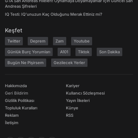
GTA San Andreas Hileleri! Oynamaya Doyamayanlar İçin Güncel San
Andreas Şifreleri
IQ Testi: IQ'unuzun Kaç Olduğunu Merak Ettiniz mi?
Keşfet
Twitter
Deprem
Zam
Youtube
Günlük Burç Yorumları
A101
Tiktok
Son Dakika
Bugün Ne Pişirsem
Gezilecek Yerler
Hakkımızda
Kariyer
Geri Bildirim
Kullanıcı Sözleşmesi
Gizlilik Politikası
Yayın İlkeleri
Topluluk Kuralları
Künye
Reklam
RSS
İletişim