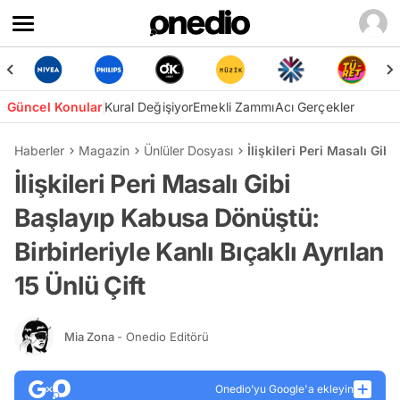
Güncel Konular
Kural Değişiyor
Emekli Zammı
Acı Gerçekler
Haberler
Magazin
Ünlüler Dosyası
İlişkileri Peri Masalı Gib
İlişkileri Peri Masalı Gibi
Başlayıp Kabusa Dönüştü:
Birbirleriyle Kanlı Bıçaklı Ayrılan
15 Ünlü Çift
Mia Zona
- Onedio Editörü
Onedio’yu Google'a ekleyin