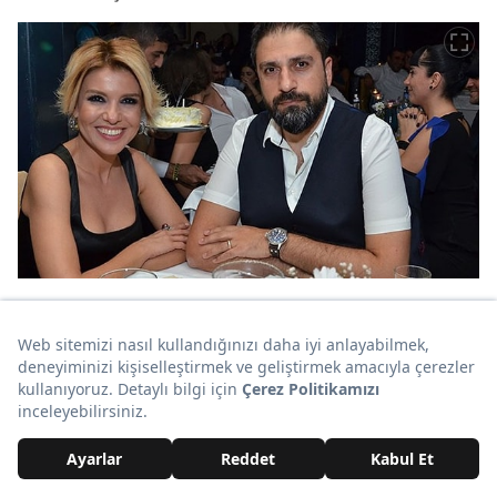
Bu olayın ardından Çelik'e 60 bin TL ve 1 yıl 8 ay hapis
cezası verildi. Çelik'in Ergen'e açtığı hakaret
davasından ise Ergen beraat etti.
15. Rihanna ve Chris Brown