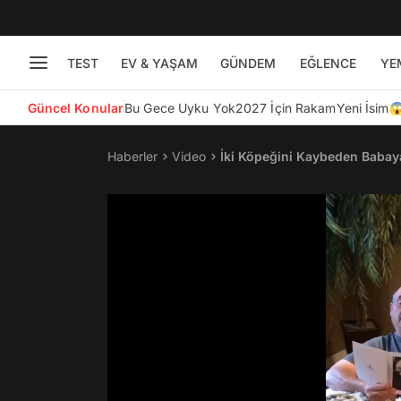
TEST
EV & YAŞAM
GÜNDEM
EĞLENCE
YE
Güncel Konular
Bu Gece Uyku Yok
2027 İçin Rakam
Yeni İsim
Haberler
Video
İki Köpeğini Kaybeden Babaya