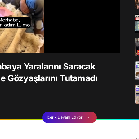
baya Yaralarını Saracak
ce Gözyaşlarını Tutamadı
İçerik Devam Ediyor