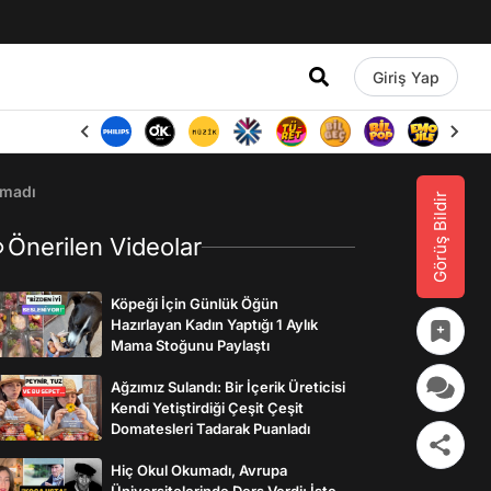
Giriş Yap
amadı
Görüş Bildir
Önerilen Videolar
Köpeği İçin Günlük Öğün
Hazırlayan Kadın Yaptığı 1 Aylık
Mama Stoğunu Paylaştı
Ağzımız Sulandı: Bir İçerik Üreticisi
Kendi Yetiştirdiği Çeşit Çeşit
Domatesleri Tadarak Puanladı
Hiç Okul Okumadı, Avrupa
Üniversitelerinde Ders Verdi: İşte