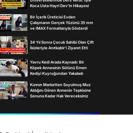
Koca Usta Hayri Dev'in Hikayesi
Bir İçerik Üreticisi Evden
Çalışmanın Gerçek Yüzünü 35 mm
ve IMAX Formatlarıyla Gösterdi
34 Yıl Sonra Çocuk Sahibi Olan Çift
İkizleriyle Anıtkabir’i Ziyaret Etti
Yavru Kedi Arada Kaynadı: Bir
Köpek Annesinin Sütünü Emen
Kediyi Kuyruğundan Yakaladı
Kızının Marketten Soyulmuş Muz
Aldığını Gören Annenin Tepkisine
Sonuna Kadar Hak Vereceksiniz