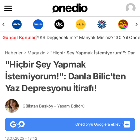
Güncel Konular
YKS Değişecek mi?
"Manyak Mısınız?"
30 Yıl Önc
Haberler
Magazin
"Hiçbir Şey Yapmak İstemiyorum!": Danla B
"Hiçbir Şey Yapmak
İstemiyorum!": Danla Bilic'ten
Yaz Depresyonu İtirafı!
Gülistan Başköy
- Yaşam Editörü
Onedio’yu Google'a ekleyin
13.07.2025 - 13:42