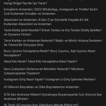
Hangi Doğal Taş Ne İşe Yarar?
Emojilerin Anlamları: 2023 WhatsApp, Instagram ve Twitter'da En
Çok Kullanılan Emojiler ve Anlamları
Atasözleri ve Anlamları: A'dan Z'ye Gündelik Hayatta En Sık
Kullanılan Atasözleri ve Anlamları
Tavla Diziliş Şekli Nasıldır? Erkek Tavlası ve Kız Tavlası Diziliş Şekilleri
ve Oynama Yönleri
Tarot Kartları ve Anlamları Nelerdir? Majör ve Minör Arkana Desteleri
İle Tılsımlı Bir Dünyaya Giriş
Burç Uyumu Hesaplama Nedir? Burç Uyumu, Aşk Uyumu Nasıl
Hesaplanır?
İdeal Kilo Nedir? İdeal Kilo Hesaplama Nasıl Yapılır?
Ders Çalışırken Dinlenecek Müzikler Nelerdir? Müziksiz
Çalışamayanlar Toplanın!
Instagram Giriş Nasıl Yapılır? Instagram'a Giriş İşlemleri Rehberi
41 Ülkenin Bayrakları ve Ülke Bayraklarının Anlamları
GTA San Andreas Hileleri! Oynamaya Doyamayanlar İçin Güncel San
Andreas Şifreleri
IQ Testi: IQ'unuzun Kaç Olduğunu Merak Ettiniz mi?