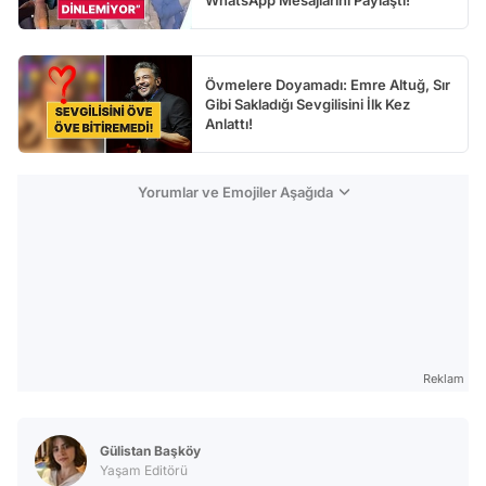
WhatsApp Mesajlarını Paylaştı!
Övmelere Doyamadı: Emre Altuğ, Sır
Gibi Sakladığı Sevgilisini İlk Kez
Anlattı!
Yorumlar ve Emojiler Aşağıda
Reklam
Gülistan Başköy
Yaşam Editörü