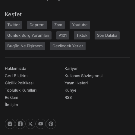
Keşfet
Twitter
Deprem
Zam
Youtube
Günlük Burç Yorumları
A101
Tiktok
Son Dakika
Bugün Ne Pişirsem
Gezilecek Yerler
Hakkımızda
Kariyer
Geri Bildirim
Kullanıcı Sözleşmesi
Gizlilik Politikası
Yayın İlkeleri
Topluluk Kuralları
Künye
Reklam
RSS
İletişim