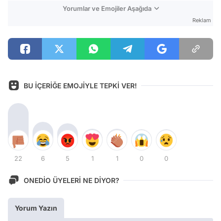
Yorumlar ve Emojiler Aşağıda
Reklam
BU İÇERİĞE EMOJİYLE TEPKİ VER!
22
6
5
1
1
0
0
ONEDİO ÜYELERİ NE DİYOR?
Yorum Yazın