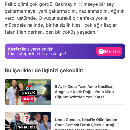
Psikolojimi çok gördü. Bakmayın. Kimseye bir şey
çaktırmamaya, yani çaktırmadım, nazlanmadım. Ağırlık
Video
vardı üstümde. O vücut sürekli bir enfeksiyonla
Test
mücadele halinde, bir halsizlik hissi, çok ağır ilaçlar
falan filan derken, ben bir çöküş yaşadım.”
Gündem
Magazin
Keşfet
ile ziyaret ettiğin
Video
tüm kategorileri tek akışta gör!
Test
Bu içerikler de ilginizi çekebilir:
5 Aylık Oldu: Taze Anne Neslihan
Atagül ve Kadir Doğulu'nun Minik
Oğulları Aziz’den Yeni Kare!
Umut Candan, Nihal'in Ölümünden
Önce Damadı Faruk Çiçek'e Attığı