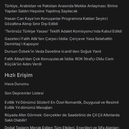
Türkiye, Arabistan ve Pakistan Arasında Mekke Anlaşması: Birine
Yapılan Saldırı Hepsine Yapılmış Sayılacak
Hasan Can Kaya’nın Konuşanlar Programına Katılan Seyirci
Gözaltına Alınıp Sınır Dışı Edildi
‘Terörsüz Türkiye Yasası’ Teklifi Adalet Komisyonu'nda Kabul Edildi
Gazeteci Fatih Atik'ten Çarpıcı İddia: Çerçeve Yasa Selahattin
Demirtaş'ı Kapsıyor
Dursun Özbek'in Veda Davetine Icardi'den Soğuk Yanıt
Fatih Altaylı’dan Çok Konuşulacak İddia: ROK İtirafçı Oldu Cem
Küçük’ün Adını Verdi
Hızlı Erişim
Hava Durumu
Son Depremler Listesi
Evlilik Yıl Dönümü Sözleri! En Özel Romantik, Duygusal ve Resimli
Evlilik Yıl dönümü Mesajları
Rüyada Altın Görmek: Gerçekler de Saadetiniz de Çil Çil Altınlarda
Saklı Olabilir!
Doğal Taşların Merak Edilen Tüm Etkileri, Enerjileri ve Şifa Alanları: