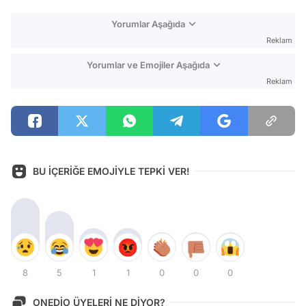
Yorumlar Aşağıda
Reklam
Yorumlar ve Emojiler Aşağıda
Reklam
BU İÇERİĞE EMOJİYLE TEPKİ VER!
8
5
1
1
0
0
0
ONEDİO ÜYELERİ NE DİYOR?