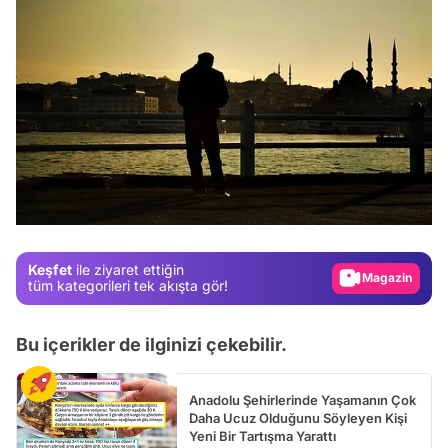
Video
Test
Gündem
Magazin
Keşfet
ile ziyaret ettiğin
Video
tüm kategorileri tek akışta gör!
Test
Bu içerikler de ilginizi çekebilir.
Anadolu Şehirlerinde Yaşamanın Çok
Daha Ucuz Olduğunu Söyleyen Kişi
Yeni Bir Tartışma Yarattı