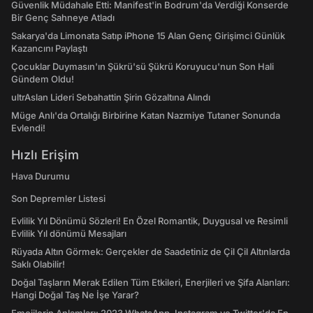
Güvenlik Müdahale Etti: Manifest'in Bodrum'da Verdiği Konserde
Bir Genç Sahneye Atladı
Sakarya'da Limonata Satıp iPhone 15 Alan Genç Girişimci Günlük
Kazancını Paylaştı
Çocuklar Duymasın'ın Şükrü'sü Şükrü Koruyucu'nun Son Hali
Gündem Oldu!
ultrAslan Lideri Sebahattin Şirin Gözaltına Alındı
Müge Anlı'da Ortalığı Birbirine Katan Nazmiye Tutaner Sonunda
Evlendi!
Hızlı Erişim
Hava Durumu
Son Depremler Listesi
Evlilik Yıl Dönümü Sözleri! En Özel Romantik, Duygusal ve Resimli
Evlilik Yıl dönümü Mesajları
Rüyada Altın Görmek: Gerçekler de Saadetiniz de Çil Çil Altınlarda
Saklı Olabilir!
Doğal Taşların Merak Edilen Tüm Etkileri, Enerjileri ve Şifa Alanları:
Hangi Doğal Taş Ne İşe Yarar?