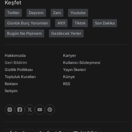
Keşfet
Twitter
Deprem
Zam
Youtube
Günlük Burç Yorumları
A101
Tiktok
Son Dakika
Bugün Ne Pişirsem
Gezilecek Yerler
Hakkımızda
Kariyer
Geri Bildirim
Kullanıcı Sözleşmesi
Gizlilik Politikası
Yayın İlkeleri
Topluluk Kuralları
Künye
Reklam
RSS
İletişim