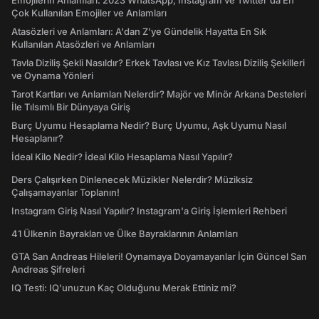
Emojilerin Anlamları: 2023 WhatsApp, Instagram ve Twitter'da En
Çok Kullanılan Emojiler ve Anlamları
Atasözleri ve Anlamları: A'dan Z'ye Gündelik Hayatta En Sık
Kullanılan Atasözleri ve Anlamları
Tavla Diziliş Şekli Nasıldır? Erkek Tavlası ve Kız Tavlası Diziliş Şekilleri
ve Oynama Yönleri
Tarot Kartları ve Anlamları Nelerdir? Majör ve Minör Arkana Desteleri
İle Tılsımlı Bir Dünyaya Giriş
Burç Uyumu Hesaplama Nedir? Burç Uyumu, Aşk Uyumu Nasıl
Hesaplanır?
İdeal Kilo Nedir? İdeal Kilo Hesaplama Nasıl Yapılır?
Ders Çalışırken Dinlenecek Müzikler Nelerdir? Müziksiz
Çalışamayanlar Toplanın!
Instagram Giriş Nasıl Yapılır? Instagram'a Giriş İşlemleri Rehberi
41 Ülkenin Bayrakları ve Ülke Bayraklarının Anlamları
GTA San Andreas Hileleri! Oynamaya Doyamayanlar İçin Güncel San
Andreas Şifreleri
IQ Testi: IQ'unuzun Kaç Olduğunu Merak Ettiniz mi?