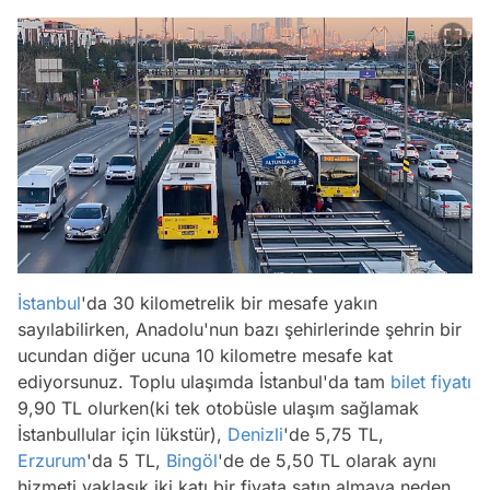
İstanbul
'da 30 kilometrelik bir mesafe yakın
sayılabilirken, Anadolu'nun bazı şehirlerinde şehrin bir
ucundan diğer ucuna 10 kilometre mesafe kat
ediyorsunuz. Toplu ulaşımda İstanbul'da tam
bilet fiyatı
9,90 TL olurken(ki tek otobüsle ulaşım sağlamak
İstanbullular için lükstür),
Denizli
'de 5,75 TL,
Erzurum
'da 5 TL,
Bingöl
'de de 5,50 TL olarak aynı
hizmeti yaklaşık iki katı bir fiyata satın almaya neden