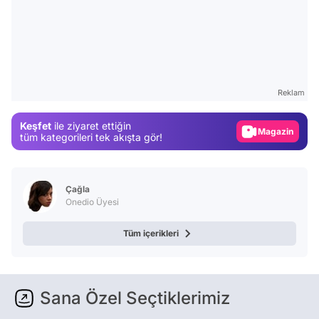
Video
Test
Gündem
Reklam
Magazin
Keşfet
ile ziyaret ettiğin
Video
tüm kategorileri tek akışta gör!
Test
Çağla
Onedio Üyesi
Tüm içerikleri
Sana Özel Seçtiklerimiz