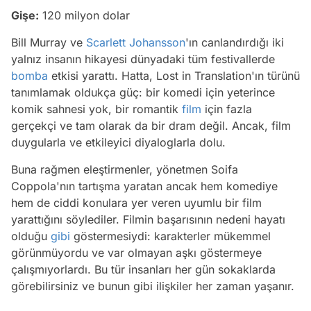
Gişe:
120 milyon dolar
Bill Murray ve
Scarlett Johansson
'ın canlandırdığı iki
yalnız insanın hikayesi dünyadaki tüm festivallerde
bomba
etkisi yarattı. Hatta, Lost in Translation'ın türünü
tanımlamak oldukça güç: bir komedi için yeterince
komik sahnesi yok, bir romantik
film
için fazla
gerçekçi ve tam olarak da bir dram değil. Ancak, film
duygularla ve etkileyici diyaloglarla dolu.
Buna rağmen eleştirmenler, yönetmen Soifa
Coppola'nın tartışma yaratan ancak hem komediye
hem de ciddi konulara yer veren uyumlu bir film
yarattığını söylediler. Filmin başarısının nedeni hayatı
olduğu
gibi
göstermesiydi: karakterler mükemmel
görünmüyordu ve var olmayan aşkı göstermeye
çalışmıyorlardı. Bu tür insanları her gün sokaklarda
görebilirsiniz ve bunun gibi ilişkiler her zaman yaşanır.