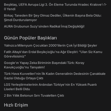
Beşiktaş, UEFA Avrupa Ligi 3. Ön Eleme Turunda Hradec Kralove'ı 1-
0 Yendi
Birkaç Taneden Bir Şey Olmaz Dediler, Ülkenin Başına Bela Oldu:
Şimdi Durdurulamıyor
AURA Grubunun Suzy'sinden Radikal İmaj Değişikliği!
Günün Popüler Başlıkları
Yalnızca Milenyum Çocukları 2000'lilerin Çok İyi Bildiği Şeyler
Fatih Altaylı'dan Erdal Beşikçioğlu'na Ağır Eleştiri: "Ulan Siz Kamu
Görevlisisiniz"
Google'ın Yapay Zeka Biriminin Başındaki Türk: Koray
Kavukçuoğlu'nu Tanıyalım!
Türk Hava Kuvvetleri'nin İlk Kadın Generalinin Dedesinin Çanakkale
Gazisi Olduğu Ortaya Çıktı
LGS Yerleştirmelerinin Ardından Türkiye'nin En Yüksek Puanlı
Liseleri Belli Oldu
2 Bin Yıllık Betonun Sırrı Tuvaletten Çıktı
Hızlı Erişim