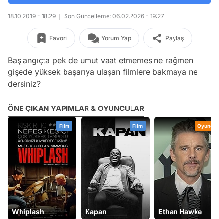
18.10.2019 - 18:29
Son Güncelleme: 06.02.2026 - 19:27
Favori
Yorum Yap
Paylaş
Başlangıçta pek de umut vaat etmemesine rağmen
gişede yüksek başarıya ulaşan filmlere bakmaya ne
dersiniz?
ÖNE ÇIKAN YAPIMLAR & OYUNCULAR
Film
Film
Oyuncu
Whiplash
Kapan
Ethan Hawke