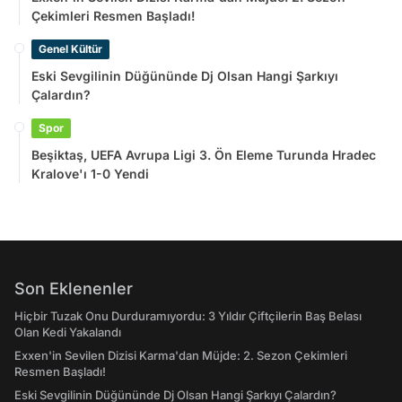
Çekimleri Resmen Başladı!
Genel Kültür
Eski Sevgilinin Düğününde Dj Olsan Hangi Şarkıyı
Çalardın?
Spor
Beşiktaş, UEFA Avrupa Ligi 3. Ön Eleme Turunda Hradec
Kralove'ı 1-0 Yendi
Son Eklenenler
Hiçbir Tuzak Onu Durduramıyordu: 3 Yıldır Çiftçilerin Baş Belası
Olan Kedi Yakalandı
Exxen'in Sevilen Dizisi Karma'dan Müjde: 2. Sezon Çekimleri
Resmen Başladı!
Eski Sevgilinin Düğününde Dj Olsan Hangi Şarkıyı Çalardın?