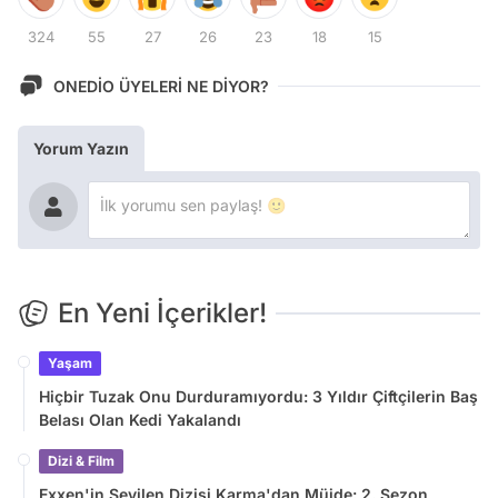
324
55
27
26
23
18
15
ONEDİO ÜYELERİ NE DİYOR?
Yorum Yazın
En Yeni İçerikler!
Yaşam
Hiçbir Tuzak Onu Durduramıyordu: 3 Yıldır Çiftçilerin Baş
Belası Olan Kedi Yakalandı
Dizi & Film
Exxen'in Sevilen Dizisi Karma'dan Müjde: 2. Sezon