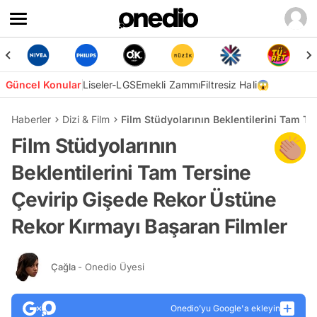
Güncel Konular
Liseler-LGS
Emekli Zammı
Filtresiz Hali😱
Haberler
Dizi & Film
Film Stüdyolarının Beklentilerini Tam T
Film Stüdyolarının
Beklentilerini Tam Tersine
Çevirip Gişede Rekor Üstüne
Rekor Kırmayı Başaran Filmler
Çağla
- Onedio Üyesi
Onedio’yu Google'a ekleyin