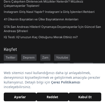
Ders Çalışırken Dinlenecek Müzikler Nelerdir? Müziksiz
Çalışamayanlar Toplanın!
Instagram Giriş Nasıl Yapılır? Instagram'a Giriş İşlemleri Rehberi
41 Ülkenin Bayrakları ve Ülke Bayraklarının Anlamları
GTA San Andreas Hileleri! Oynamaya Doyamayanlar İçin Güncel San
Andreas Şifreleri
IQ Testi: IQ'unuzun Kaç Olduğunu Merak Ettiniz mi?
Keşfet
Twitter
Deprem
Zam
Youtube
Günlük Burç Yorumları
A101
Tiktok
Son Dakika
Bugün Ne Pişirsem
Gezilecek Yerler
Hakkımızda
Kariyer
Geri Bildirim
Kullanıcı Sözleşmesi
Gizlilik Politikası
Yayın İlkeleri