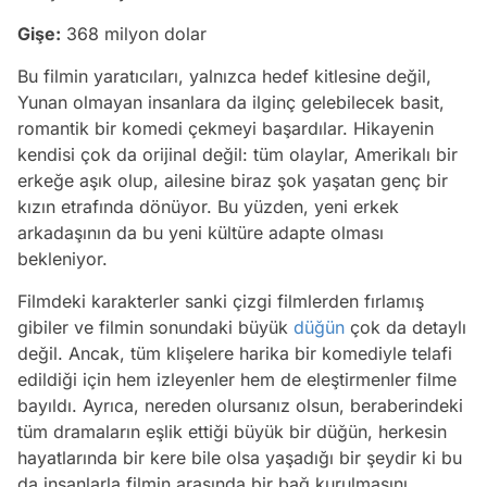
Gişe:
368 milyon dolar
Bu filmin yaratıcıları, yalnızca hedef kitlesine değil,
Yunan olmayan insanlara da ilginç gelebilecek basit,
romantik bir komedi çekmeyi başardılar. Hikayenin
kendisi çok da orijinal değil: tüm olaylar, Amerikalı bir
erkeğe aşık olup, ailesine biraz şok yaşatan genç bir
kızın etrafında dönüyor. Bu yüzden, yeni erkek
arkadaşının da bu yeni kültüre adapte olması
bekleniyor.
Filmdeki karakterler sanki çizgi filmlerden fırlamış
gibiler ve filmin sonundaki büyük
düğün
çok da detaylı
değil. Ancak, tüm klişelere harika bir komediyle telafi
edildiği için hem izleyenler hem de eleştirmenler filme
bayıldı. Ayrıca, nereden olursanız olsun, beraberindeki
tüm dramaların eşlik ettiği büyük bir düğün, herkesin
hayatlarında bir kere bile olsa yaşadığı bir şeydir ki bu
da insanlarla filmin arasında bir bağ kurulmasını