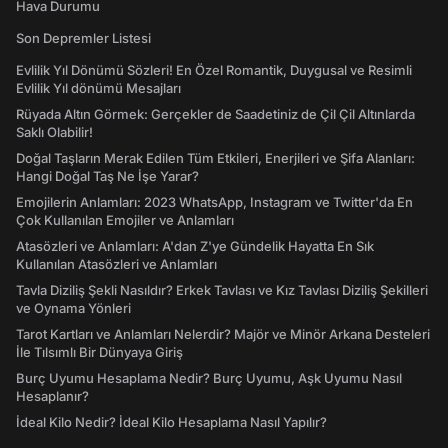
Hava Durumu
Son Depremler Listesi
Evlilik Yıl Dönümü Sözleri! En Özel Romantik, Duygusal ve Resimli
Evlilik Yıl dönümü Mesajları
Rüyada Altın Görmek: Gerçekler de Saadetiniz de Çil Çil Altınlarda
Saklı Olabilir!
Doğal Taşların Merak Edilen Tüm Etkileri, Enerjileri ve Şifa Alanları:
Hangi Doğal Taş Ne İşe Yarar?
Emojilerin Anlamları: 2023 WhatsApp, Instagram ve Twitter'da En
Çok Kullanılan Emojiler ve Anlamları
Atasözleri ve Anlamları: A'dan Z'ye Gündelik Hayatta En Sık
Kullanılan Atasözleri ve Anlamları
Tavla Diziliş Şekli Nasıldır? Erkek Tavlası ve Kız Tavlası Diziliş Şekilleri
ve Oynama Yönleri
Tarot Kartları ve Anlamları Nelerdir? Majör ve Minör Arkana Desteleri
İle Tılsımlı Bir Dünyaya Giriş
Burç Uyumu Hesaplama Nedir? Burç Uyumu, Aşk Uyumu Nasıl
Hesaplanır?
İdeal Kilo Nedir? İdeal Kilo Hesaplama Nasıl Yapılır?