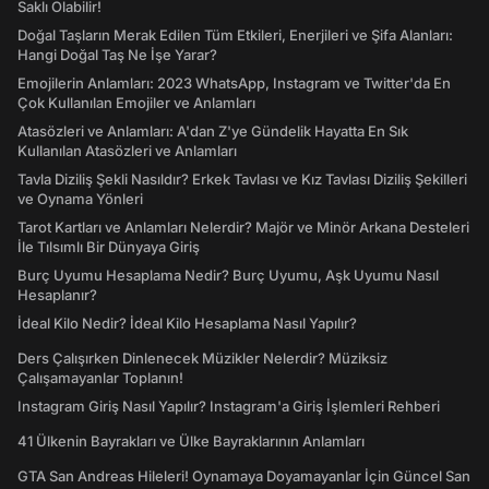
Saklı Olabilir!
Doğal Taşların Merak Edilen Tüm Etkileri, Enerjileri ve Şifa Alanları:
Hangi Doğal Taş Ne İşe Yarar?
Emojilerin Anlamları: 2023 WhatsApp, Instagram ve Twitter'da En
Çok Kullanılan Emojiler ve Anlamları
Atasözleri ve Anlamları: A'dan Z'ye Gündelik Hayatta En Sık
Kullanılan Atasözleri ve Anlamları
Tavla Diziliş Şekli Nasıldır? Erkek Tavlası ve Kız Tavlası Diziliş Şekilleri
ve Oynama Yönleri
Tarot Kartları ve Anlamları Nelerdir? Majör ve Minör Arkana Desteleri
İle Tılsımlı Bir Dünyaya Giriş
Burç Uyumu Hesaplama Nedir? Burç Uyumu, Aşk Uyumu Nasıl
Hesaplanır?
İdeal Kilo Nedir? İdeal Kilo Hesaplama Nasıl Yapılır?
Ders Çalışırken Dinlenecek Müzikler Nelerdir? Müziksiz
Çalışamayanlar Toplanın!
Instagram Giriş Nasıl Yapılır? Instagram'a Giriş İşlemleri Rehberi
41 Ülkenin Bayrakları ve Ülke Bayraklarının Anlamları
GTA San Andreas Hileleri! Oynamaya Doyamayanlar İçin Güncel San