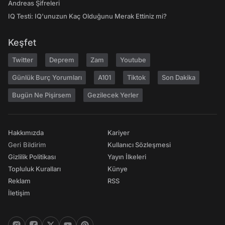
Andreas Şifreleri
IQ Testi: IQ'unuzun Kaç Olduğunu Merak Ettiniz mi?
Keşfet
Twitter
Deprem
Zam
Youtube
Günlük Burç Yorumları
A101
Tiktok
Son Dakika
Bugün Ne Pişirsem
Gezilecek Yerler
Hakkımızda
Kariyer
Geri Bildirim
Kullanıcı Sözleşmesi
Gizlilik Politikası
Yayın İlkeleri
Topluluk Kuralları
Künye
Reklam
RSS
İletişim