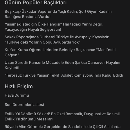
Günün Popüler Başlıkları
Beşiktaş-Üsküdar Vapurunda Yaşlı Kadın, Şort Giyen Kadının
Bacağına Bastonla Vurdu!
Yaşamak İstediğin Ülke Hangisi? Haritadaki Yerini Değil,
Yaşayacağın Hayatı Seçiyorsun!
Sokak Röportajında Gurbetçi Türkiye ile Avrupa'yı Kıyasladı:
"Türkiye’deki Yolların Çoğu Avrupa’da Yok"
Kur'an Kursu Öğrencilerinden Belediye Başkanına: "Manifest’i
Çağırın"
Uzun Süredir Kanserle Mücadele Eden Şarkıcı Cansever Hayatını
Kaybetti
‘Terörsüz Türkiye Yasası’ Teklifi Adalet Komisyonu'nda Kabul Edildi
Hızlı Erişim
Hava Durumu
Son Depremler Listesi
Evlilik Yıl Dönümü Sözleri! En Özel Romantik, Duygusal ve Resimli
Evlilik Yıl dönümü Mesajları
Rüyada Altın Görmek: Gerçekler de Saadetiniz de Çil Çil Altınlarda