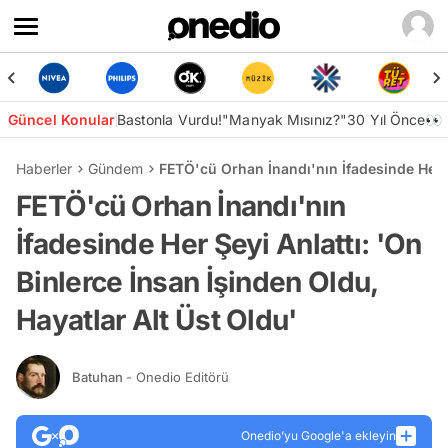
Güncel Konular
Bastonla Vurdu!
"Manyak Mısınız?"
30 Yıl Önce👀
Haberler
Gündem
FETÖ'cü Orhan İnandı'nın İfadesinde Her Şe
FETÖ'cü Orhan İnandı'nın
İfadesinde Her Şeyi Anlattı: 'On
Binlerce İnsan İşinden Oldu,
Hayatlar Alt Üst Oldu'
Batuhan
- Onedio Editörü
Onedio’yu Google'a ekleyin