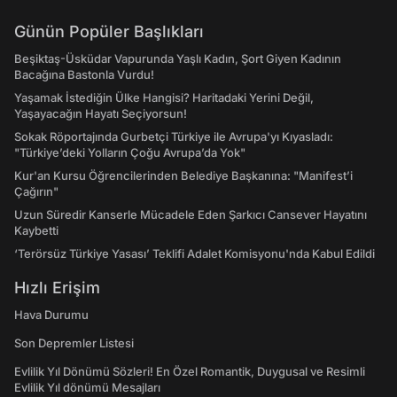
Günün Popüler Başlıkları
Beşiktaş-Üsküdar Vapurunda Yaşlı Kadın, Şort Giyen Kadının
Bacağına Bastonla Vurdu!
Yaşamak İstediğin Ülke Hangisi? Haritadaki Yerini Değil,
Yaşayacağın Hayatı Seçiyorsun!
Sokak Röportajında Gurbetçi Türkiye ile Avrupa'yı Kıyasladı:
"Türkiye’deki Yolların Çoğu Avrupa’da Yok"
Kur'an Kursu Öğrencilerinden Belediye Başkanına: "Manifest’i
Çağırın"
Uzun Süredir Kanserle Mücadele Eden Şarkıcı Cansever Hayatını
Kaybetti
‘Terörsüz Türkiye Yasası’ Teklifi Adalet Komisyonu'nda Kabul Edildi
Hızlı Erişim
Hava Durumu
Son Depremler Listesi
Evlilik Yıl Dönümü Sözleri! En Özel Romantik, Duygusal ve Resimli
Evlilik Yıl dönümü Mesajları