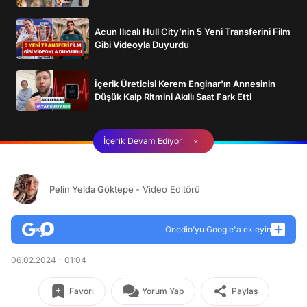
Acun Ilıcalı Hull City’nin 5 Yeni Transferini Film
Gibi Videoyla Duyurdu
İçerik Üreticisi Kerem Enginar'ın Annesinin
Düşük Kalp Ritmini Akıllı Saat Fark Etti
İçerik Devam Ediyor
Pelin Yelda Göktepe
- Video Editörü
Onedio’yu Google'a ekleyin
06.02.2024 - 01:04
Favori
Yorum Yap
Paylaş