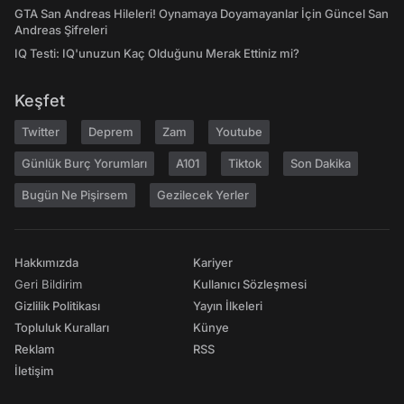
GTA San Andreas Hileleri! Oynamaya Doyamayanlar İçin Güncel San
Andreas Şifreleri
IQ Testi: IQ'unuzun Kaç Olduğunu Merak Ettiniz mi?
Keşfet
Twitter
Deprem
Zam
Youtube
Günlük Burç Yorumları
A101
Tiktok
Son Dakika
Bugün Ne Pişirsem
Gezilecek Yerler
Hakkımızda
Kariyer
Geri Bildirim
Kullanıcı Sözleşmesi
Gizlilik Politikası
Yayın İlkeleri
Topluluk Kuralları
Künye
Reklam
RSS
İletişim