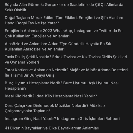
Rüyada Altın Görmek: Gerçekler de Saadetiniz de Çil Çil Altınlarda
Saklı Olabilir!
Doğal Taşların Merak Edilen Tüm Etkileri, Enerjileri ve Şifa Alanları:
Hangi Doğal Taş Ne İşe Yarar?
Emojilerin Anlamları: 2023 WhatsApp, Instagram ve Twitter'da En
Çok Kullanılan Emojiler ve Anlamları
Atasözleri ve Anlamları: A'dan Z'ye Gündelik Hayatta En Sık
Kullanılan Atasözleri ve Anlamları
Tavla Diziliş Şekli Nasıldır? Erkek Tavlası ve Kız Tavlası Diziliş Şekilleri
ve Oynama Yönleri
Tarot Kartları ve Anlamları Nelerdir? Majör ve Minör Arkana Desteleri
İle Tılsımlı Bir Dünyaya Giriş
Burç Uyumu Hesaplama Nedir? Burç Uyumu, Aşk Uyumu Nasıl
Hesaplanır?
İdeal Kilo Nedir? İdeal Kilo Hesaplama Nasıl Yapılır?
Ders Çalışırken Dinlenecek Müzikler Nelerdir? Müziksiz
Çalışamayanlar Toplanın!
Instagram Giriş Nasıl Yapılır? Instagram'a Giriş İşlemleri Rehberi
41 Ülkenin Bayrakları ve Ülke Bayraklarının Anlamları