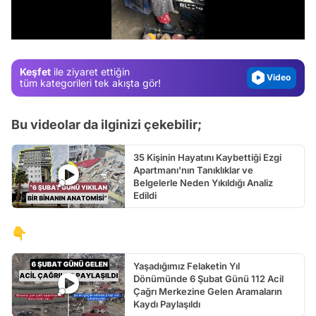
Test
/
Gündem
Magazin
Keşfet
ile ziyaret ettiğin
Video
tüm kategorileri tek akışta gör!
Test
Bu videolar da ilginizi çekebilir;
35 Kişinin Hayatını Kaybettiği Ezgi
Apartmanı'nın Tanıklıklar ve
Belgelerle Neden Yıkıldığı Analiz
Edildi
👇
Yaşadığımız Felaketin Yıl
Dönümünde 6 Şubat Günü 112 Acil
Çağrı Merkezine Gelen Aramaların
Kaydı Paylaşıldı