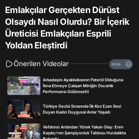
Emlakçılar Gerçekten Dürüst
Olsaydı Nasıl Olurdu? Bir İçerik
Üreticisi Emlakçıları Esprili
Yoldan Eleştirdi
Önerilen Videolar
Gizle
Arkadaşını Ayakkabısının Patenli Olduğuna
İkna Etmeye Çalışan Miniğin Oscarlık
Performansı Gülümsetti
Türkiye Gezisi Sırasında İlk Kez Ezan Sesi
Duyan Kadın Duygusal Anlar Yaşadı
Vefatının Ardından Yürek Yakan Olay: Eren
Kaşıkçı’nın Şampiyonluk Tablosu Hurdalıkta
Bulundu