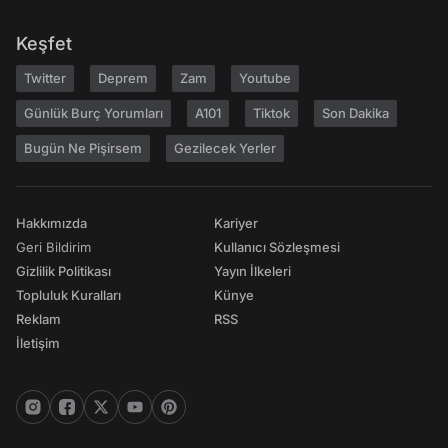
Keşfet
Twitter
Deprem
Zam
Youtube
Günlük Burç Yorumları
A101
Tiktok
Son Dakika
Bugün Ne Pişirsem
Gezilecek Yerler
Hakkımızda
Kariyer
Geri Bildirim
Kullanıcı Sözleşmesi
Gizlilik Politikası
Yayın İlkeleri
Topluluk Kuralları
Künye
Reklam
RSS
İletişim