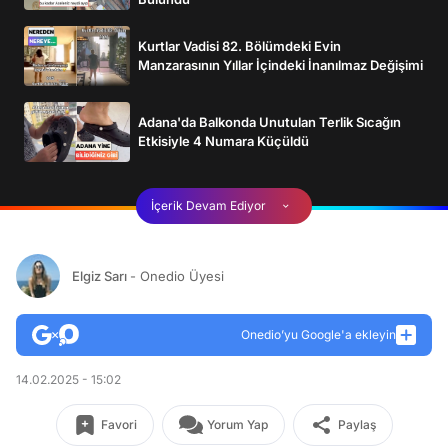
Kurtlar Vadisi 82. Bölümdeki Evin
Manzarasının Yıllar İçindeki İnanılmaz Değişimi
Adana'da Balkonda Unutulan Terlik Sıcağın
Etkisiyle 4 Numara Küçüldü
İçerik Devam Ediyor
Elgiz Sarı
- Onedio Üyesi
Onedio’yu Google'a ekleyin
14.02.2025 - 15:02
Favori
Yorum Yap
Paylaş