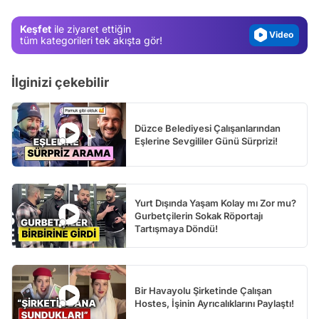
Magazin
Keşfet
ile ziyaret ettiğin
Video
tüm kategorileri tek akışta gör!
Test
İlginizi çekebilir
Düzce Belediyesi Çalışanlarından
Eşlerine Sevgililer Günü Sürprizi!
Yurt Dışında Yaşam Kolay mı Zor mu?
Gurbetçilerin Sokak Röportajı
Tartışmaya Döndü!
Bir Havayolu Şirketinde Çalışan
Hostes, İşinin Ayrıcalıklarını Paylaştı!