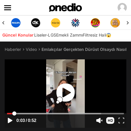
Güncel Konular
Liseler-LGS
Emekli Zammı
Filtresiz Hali😱
Haberler
Video
Emlakçılar Gerçekten Dürüst Olsaydı Nasıl Olu
0:03
/
0:52