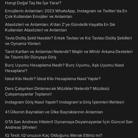
Hangi Doğal Taş Ne İşe Yarar?
Emojilerin Anlamları: 2023 WhatsApp, Instagram ve Twitter'da En
Çok Kullanılan Emojiler ve Anlamları
Atasözleri ve Anlamları: A'dan Z'ye Gündelik Hayatta En Sık
Kullanılan Atasözleri ve Anlamları
Tavla Diziliş Şekli Nasıldır? Erkek Tavlası ve Kız Tavlası Diziliş Şekilleri
ve Oynama Yönleri
Tarot Kartları ve Anlamları Nelerdir? Majör ve Minör Arkana Desteleri
İle Tılsımlı Bir Dünyaya Giriş
Burç Uyumu Hesaplama Nedir? Burç Uyumu, Aşk Uyumu Nasıl
Hesaplanır?
İdeal Kilo Nedir? İdeal Kilo Hesaplama Nasıl Yapılır?
Ders Çalışırken Dinlenecek Müzikler Nelerdir? Müziksiz
Çalışamayanlar Toplanın!
Instagram Giriş Nasıl Yapılır? Instagram'a Giriş İşlemleri Rehberi
41 Ülkenin Bayrakları ve Ülke Bayraklarının Anlamları
GTA San Andreas Hileleri! Oynamaya Doyamayanlar İçin Güncel San
Andreas Şifreleri
IQ Testi: IQ'unuzun Kaç Olduğunu Merak Ettiniz mi?