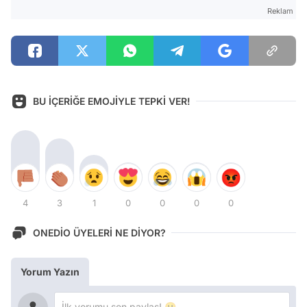
Reklam
BU İÇERİĞE EMOJİYLE TEPKİ VER!
4
3
1
0
0
0
0
ONEDİO ÜYELERİ NE DİYOR?
Yorum Yazın