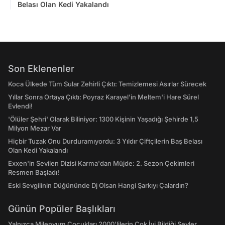
Belası Olan Kedi Yakalandı
Son Eklenenler
Koca Ülkede Tüm Sular Zehirli Çıktı: Temizlemesi Asırlar Sürecek
Yıllar Sonra Ortaya Çıktı: Poyraz Karayel'in Meltem'i Hare Sürel
Evlendi!
'Ölüler Şehri' Olarak Biliniyor: 1300 Kişinin Yaşadığı Şehirde 1,5
Milyon Mezar Var
Hiçbir Tuzak Onu Durduramıyordu: 3 Yıldır Çiftçilerin Baş Belası
Olan Kedi Yakalandı
Exxen'in Sevilen Dizisi Karma'dan Müjde: 2. Sezon Çekimleri
Resmen Başladı!
Eski Sevgilinin Düğününde Dj Olsan Hangi Şarkıyı Çalardın?
Günün Popüler Başlıkları
Yalnızca Milenyum Çocukları 2000'lilerin Çok İyi Bildiği Şeyler