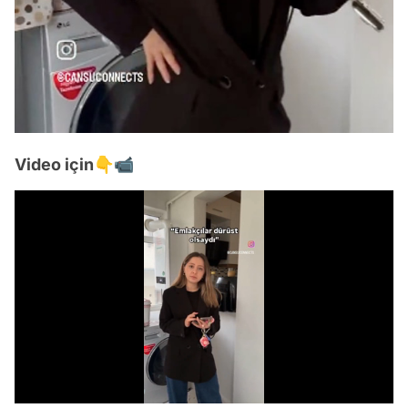
Video için👇📹
Video
Test
/
Gündem