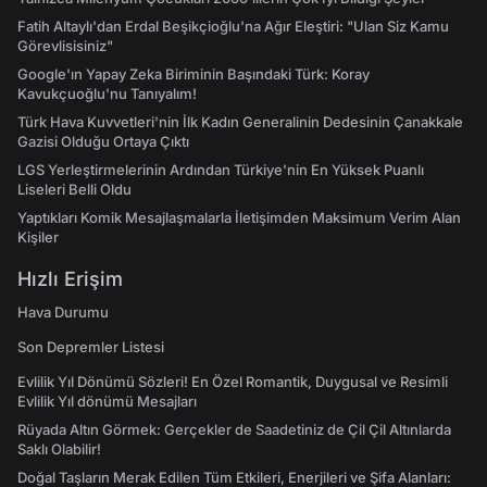
Fatih Altaylı'dan Erdal Beşikçioğlu'na Ağır Eleştiri: "Ulan Siz Kamu
Görevlisisiniz"
Google'ın Yapay Zeka Biriminin Başındaki Türk: Koray
Kavukçuoğlu'nu Tanıyalım!
Türk Hava Kuvvetleri'nin İlk Kadın Generalinin Dedesinin Çanakkale
Gazisi Olduğu Ortaya Çıktı
LGS Yerleştirmelerinin Ardından Türkiye'nin En Yüksek Puanlı
Liseleri Belli Oldu
Yaptıkları Komik Mesajlaşmalarla İletişimden Maksimum Verim Alan
Kişiler
Hızlı Erişim
Hava Durumu
Son Depremler Listesi
Evlilik Yıl Dönümü Sözleri! En Özel Romantik, Duygusal ve Resimli
Evlilik Yıl dönümü Mesajları
Rüyada Altın Görmek: Gerçekler de Saadetiniz de Çil Çil Altınlarda
Saklı Olabilir!
Doğal Taşların Merak Edilen Tüm Etkileri, Enerjileri ve Şifa Alanları: