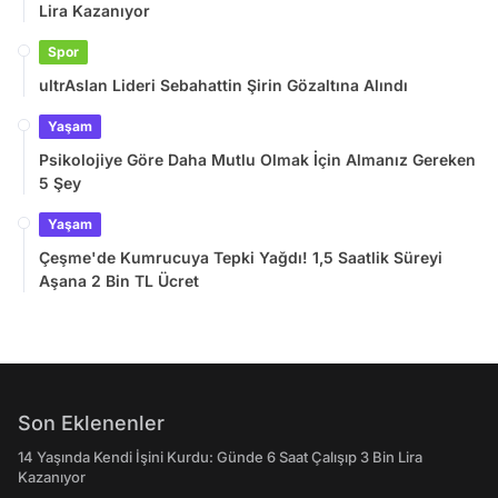
Lira Kazanıyor
Spor
ultrAslan Lideri Sebahattin Şirin Gözaltına Alındı
Yaşam
Psikolojiye Göre Daha Mutlu Olmak İçin Almanız Gereken
5 Şey
Yaşam
Çeşme'de Kumrucuya Tepki Yağdı! 1,5 Saatlik Süreyi
Aşana 2 Bin TL Ücret
Son Eklenenler
14 Yaşında Kendi İşini Kurdu: Günde 6 Saat Çalışıp 3 Bin Lira
Kazanıyor