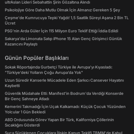
ultrAslan Lideri Sebahattin Şirin Gözaltına Alındı
Psikolojiye Göre Daha Mutlu Olmak İçin Almanız Gereken 5 Şey
Çeşme'de Kumrucuya Tepki Yağdı! 1,5 Saatlik Süreyi Aşana 2 Bin TL
Ücret
PSG’nin Arda Güler İçin 115 Milyon Euro Teklif Ettiği İddia Edildi
Sakarya'da Limonata Satıp iPhone 15 Alan Genç Girişimci Günlük
Kazancını Paylaştı
Günün Popüler Başlıkları
Sokak Röportajında Gurbetçi Türkiye ile Avrupa'yı Kıyasladı:
"Türkiye’deki Yolların Çoğu Avrupa’da Yok"
Uzun Süredir Kanserle Mücadele Eden Şarkıcı Cansever Hayatını
Kaybetti
Güvenlik Müdahale Etti: Manifest'in Bodrum'da Verdiği Konserde
Bir Genç Sahneye Atladı
Kemerini Takmadığı İçin Uçak Kalkamadı: Küçük Çocuk Yüzünden
Yolcular 1 Gün Bekledi
ABD Ordusunda Görev Yapan Bir Türk, Kaliforniya Çöllerinin
Sıcaklığını Gösterdi
Suça Sürüklenen Çocuklara İlişkin Kanun Teklifi TBMM'de Kabul