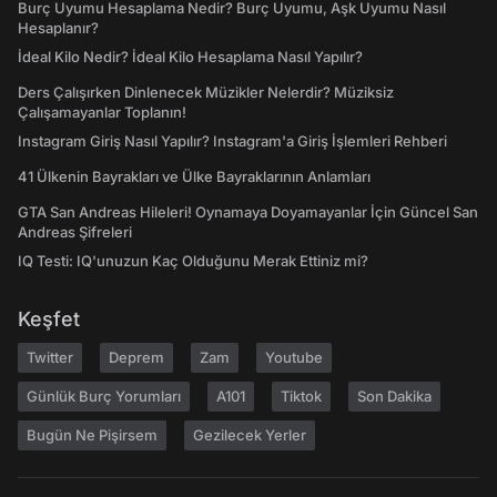
Burç Uyumu Hesaplama Nedir? Burç Uyumu, Aşk Uyumu Nasıl
Hesaplanır?
İdeal Kilo Nedir? İdeal Kilo Hesaplama Nasıl Yapılır?
Ders Çalışırken Dinlenecek Müzikler Nelerdir? Müziksiz
Çalışamayanlar Toplanın!
Instagram Giriş Nasıl Yapılır? Instagram'a Giriş İşlemleri Rehberi
41 Ülkenin Bayrakları ve Ülke Bayraklarının Anlamları
GTA San Andreas Hileleri! Oynamaya Doyamayanlar İçin Güncel San
Andreas Şifreleri
IQ Testi: IQ'unuzun Kaç Olduğunu Merak Ettiniz mi?
Keşfet
Twitter
Deprem
Zam
Youtube
Günlük Burç Yorumları
A101
Tiktok
Son Dakika
Bugün Ne Pişirsem
Gezilecek Yerler