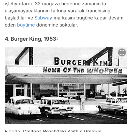
işletiyorlardı. 32 mağaza hedefine zamanında
ulaşamayacaklarının farkına vararak franchising
başlattılar ve
Subway
markasını bugüne kadar devam
eden
büyüme
dönemine soktular.
4. Burger King, 1953:
Florida, Daytona Beach'teki
Keith's Drive-In