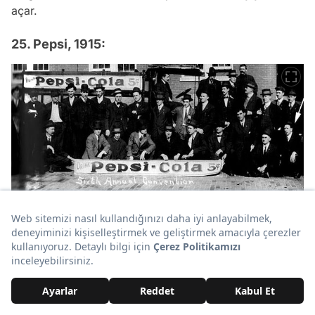
açar.
25. Pepsi, 1915:
1893'te Amerikalı
eczacı
Caleb Bradham, eczanesinde
sindirime yardımcı olacak bir içecek geliştirdi. Ona
'Brad'in İçeceği' adını verdi ancak 5 yıl sonra adını
Pepsi-Cola olarak değiştirdi. 1904 yılına gelindiğinde
içeceğin satışları yılda 19.848 galona yükseldi.
İçeriğin Devamı Aşağıda