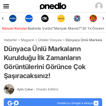
Güncel Konular
Bastonla Vurdu!
"Manyak Mısınız?"
30 Yıl Önce👀
Haberler
Magazin
Ünlüler Dosyası
Dünyaca Ünlü Markaların
Dünyaca Ünlü Markaların
Kurulduğu İlk Zamanların
Görüntülerini Görünce Çok
Şaşıracaksınız!
Aylin Çakar
- Onedio Editörü
Onedio’yu Google'a ekleyin