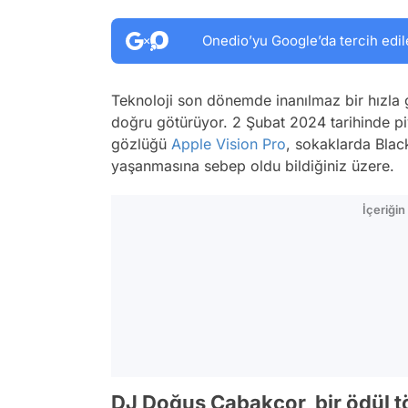
Onedio’yu Google’da tercih edil
Teknoloji son dönemde inanılmaz bir hızla g
doğru götürüyor. 2 Şubat 2024 tarihinde pi
gözlüğü
Apple Vision Pro
, sokaklarda Blac
yaşanmasına sebep oldu bildiğiniz üzere.
İçeriği
DJ Doğuş Çabakçor, bir ödül tör