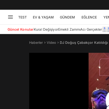
TEST
EV & YAŞAM
GÜNDEM
EĞLENCE
YE
Güncel Konular
Kural Değişiyor
Emekli Zammı
Acı Gerçekler
Haberler
Video
DJ Doğuş Çabakçor Katıldığı 