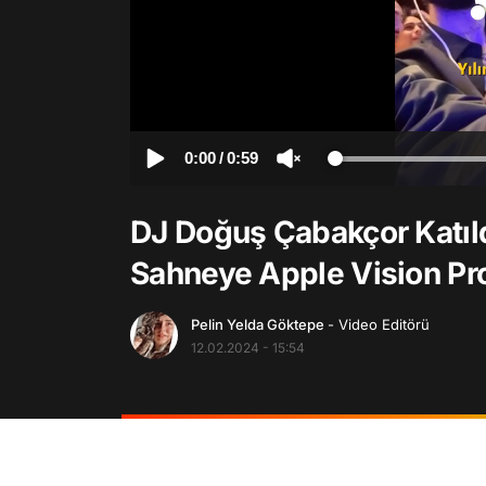
0:00
/
0:59
DJ Doğuş Çabakçor Katıld
Sahneye Apple Vision Pro 
Pelin Yelda Göktepe
- Video Editörü
12.02.2024 - 15:54