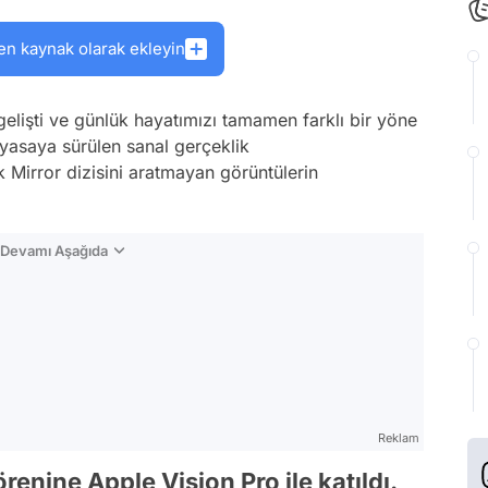
en kaynak olarak ekleyin
elişti ve günlük hayatımızı tamamen farklı bir yöne
yasaya sürülen sanal gerçeklik
k Mirror dizisini aratmayan görüntülerin
n Devamı Aşağıda
Reklam
enine Apple Vision Pro ile katıldı.