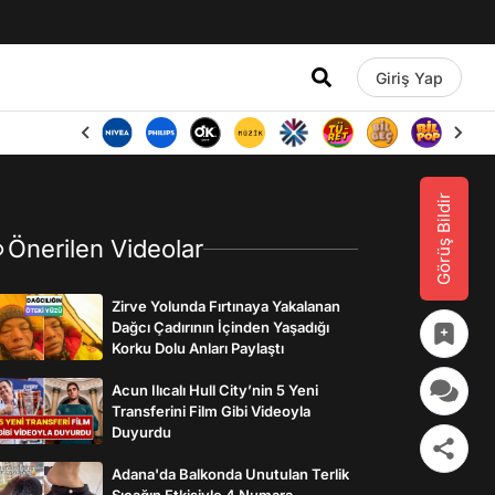
Giriş Yap
Görüş Bildir
Önerilen Videolar
Zirve Yolunda Fırtınaya Yakalanan
Dağcı Çadırının İçinden Yaşadığı
Korku Dolu Anları Paylaştı
Acun Ilıcalı Hull City’nin 5 Yeni
Transferini Film Gibi Videoyla
Duyurdu
Adana'da Balkonda Unutulan Terlik
Sıcağın Etkisiyle 4 Numara