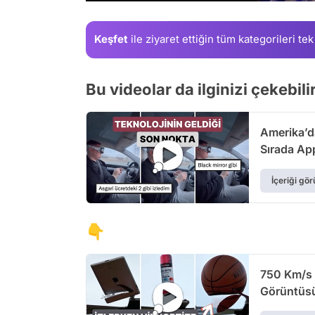
Keşfet
ile ziyaret ettiğin
tüm kategorileri tek
Bu videolar da ilginizi çekebili
Amerika’da
Sırada App
İçeriği gör
👇
750 Km/s 
Görüntüsü