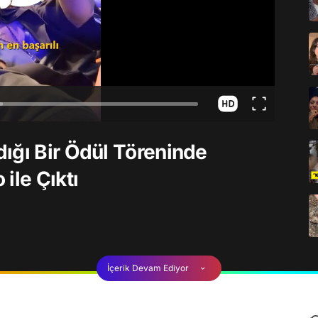
ığı Bir Ödül Töreninde
ile Çıktı
İçerik Devam Ediyor