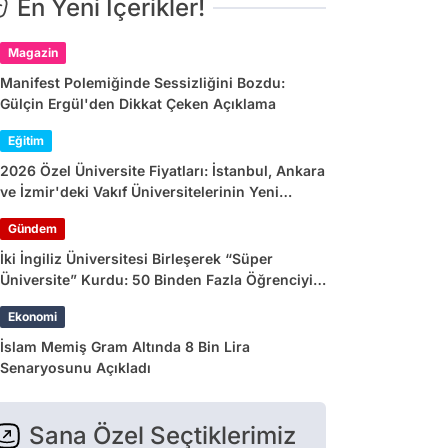
En Yeni İçerikler!
Magazin
Manifest Polemiğinde Sessizliğini Bozdu:
Gülçin Ergül'den Dikkat Çeken Açıklama
Eğitim
2026 Özel Üniversite Fiyatları: İstanbul, Ankara
ve İzmir'deki Vakıf Üniversitelerinin Yeni
Dönem Ücretleri
Gündem
İki İngiliz Üniversitesi Birleşerek “Süper
Üniversite” Kurdu: 50 Binden Fazla Öğrenciyi
Etkileyecek
Ekonomi
İslam Memiş Gram Altında 8 Bin Lira
Senaryosunu Açıkladı
Sana Özel Seçtiklerimiz