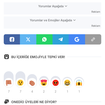
Yorumlar Aşağıda
Reklam
Yorumlar ve Emojiler Aşağıda
Reklam
BU İÇERİĞE EMOJİYLE TEPKİ VER!
7
7
4
2
2
1
1
ONEDİO ÜYELERİ NE DİYOR?