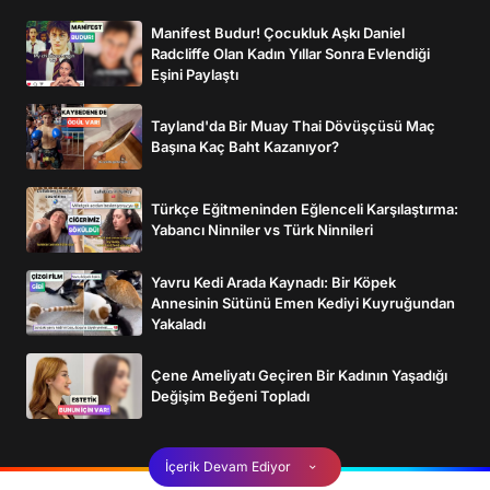
Manifest Budur! Çocukluk Aşkı Daniel
Radcliffe Olan Kadın Yıllar Sonra Evlendiği
Eşini Paylaştı
Tayland'da Bir Muay Thai Dövüşçüsü Maç
Başına Kaç Baht Kazanıyor?
Türkçe Eğitmeninden Eğlenceli Karşılaştırma:
Yabancı Ninniler vs Türk Ninnileri
Yavru Kedi Arada Kaynadı: Bir Köpek
Annesinin Sütünü Emen Kediyi Kuyruğundan
Yakaladı
Çene Ameliyatı Geçiren Bir Kadının Yaşadığı
Değişim Beğeni Topladı
İçerik Devam Ediyor