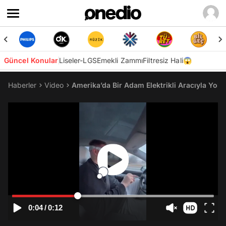
Güncel Konular
Liseler-LGS
Emekli Zammı
Filtresiz Hali😱
Haberler
Video
Amerika’da Bir Adam Elektrikli Aracıyla Yolc
0:04
/
0:12