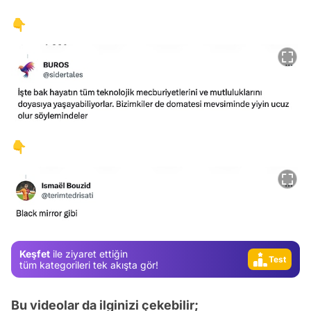
👇
Video
👇
Test
Gündem
Magazin
Video
Keşfet
ile ziyaret ettiğin
Test
tüm kategorileri tek akışta gör!
Bu videolar da ilginizi çekebilir;