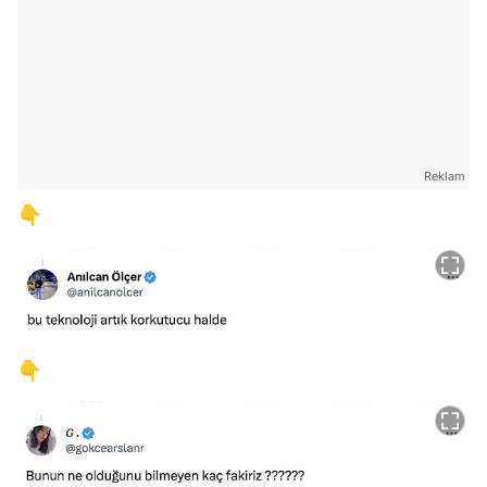
Reklam
👇
👇