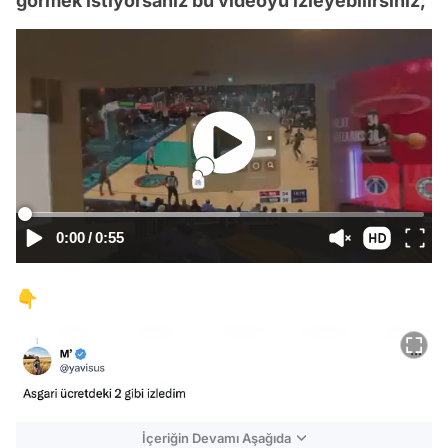
görmek istiyorsanız bu videoyu izleyebilirsiniz;
0:00
/
0:55
👇
İçeriğin Devamı Aşağıda