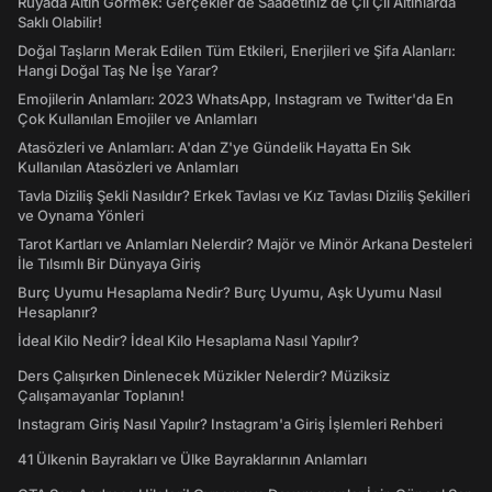
Rüyada Altın Görmek: Gerçekler de Saadetiniz de Çil Çil Altınlarda
Saklı Olabilir!
Doğal Taşların Merak Edilen Tüm Etkileri, Enerjileri ve Şifa Alanları:
Hangi Doğal Taş Ne İşe Yarar?
Emojilerin Anlamları: 2023 WhatsApp, Instagram ve Twitter'da En
Çok Kullanılan Emojiler ve Anlamları
Atasözleri ve Anlamları: A'dan Z'ye Gündelik Hayatta En Sık
Kullanılan Atasözleri ve Anlamları
Tavla Diziliş Şekli Nasıldır? Erkek Tavlası ve Kız Tavlası Diziliş Şekilleri
ve Oynama Yönleri
Tarot Kartları ve Anlamları Nelerdir? Majör ve Minör Arkana Desteleri
İle Tılsımlı Bir Dünyaya Giriş
Burç Uyumu Hesaplama Nedir? Burç Uyumu, Aşk Uyumu Nasıl
Hesaplanır?
İdeal Kilo Nedir? İdeal Kilo Hesaplama Nasıl Yapılır?
Ders Çalışırken Dinlenecek Müzikler Nelerdir? Müziksiz
Çalışamayanlar Toplanın!
Instagram Giriş Nasıl Yapılır? Instagram'a Giriş İşlemleri Rehberi
41 Ülkenin Bayrakları ve Ülke Bayraklarının Anlamları