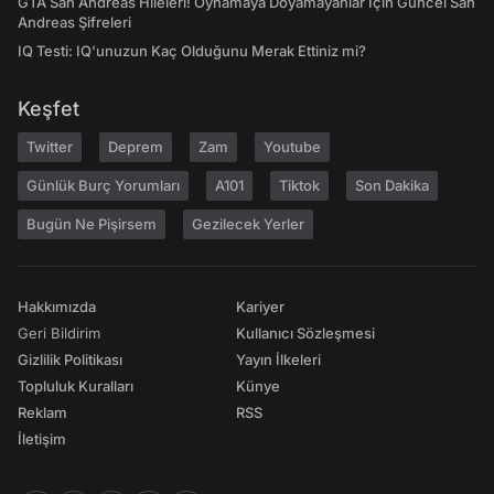
GTA San Andreas Hileleri! Oynamaya Doyamayanlar İçin Güncel San
Andreas Şifreleri
IQ Testi: IQ'unuzun Kaç Olduğunu Merak Ettiniz mi?
Keşfet
Twitter
Deprem
Zam
Youtube
Günlük Burç Yorumları
A101
Tiktok
Son Dakika
Bugün Ne Pişirsem
Gezilecek Yerler
Hakkımızda
Kariyer
Geri Bildirim
Kullanıcı Sözleşmesi
Gizlilik Politikası
Yayın İlkeleri
Topluluk Kuralları
Künye
Reklam
RSS
İletişim