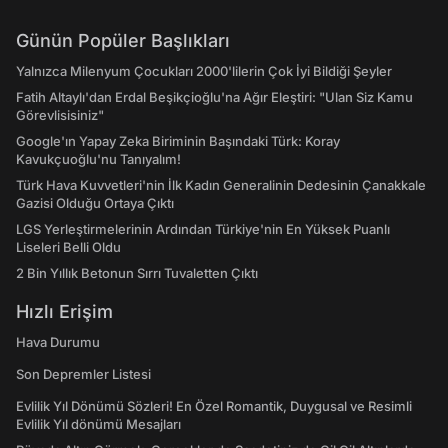
Günün Popüler Başlıkları
Yalnızca Milenyum Çocukları 2000'lilerin Çok İyi Bildiği Şeyler
Fatih Altaylı'dan Erdal Beşikçioğlu'na Ağır Eleştiri: "Ulan Siz Kamu
Görevlisisiniz"
Google'ın Yapay Zeka Biriminin Başındaki Türk: Koray
Kavukçuoğlu'nu Tanıyalım!
Türk Hava Kuvvetleri'nin İlk Kadın Generalinin Dedesinin Çanakkale
Gazisi Olduğu Ortaya Çıktı
LGS Yerleştirmelerinin Ardından Türkiye'nin En Yüksek Puanlı
Liseleri Belli Oldu
2 Bin Yıllık Betonun Sırrı Tuvaletten Çıktı
Hızlı Erişim
Hava Durumu
Son Depremler Listesi
Evlilik Yıl Dönümü Sözleri! En Özel Romantik, Duygusal ve Resimli
Evlilik Yıl dönümü Mesajları