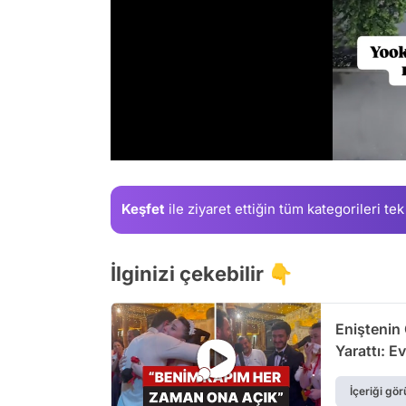
/
Keşfet
ile ziyaret ettiğin
tüm kategorileri tek
İlginizi çekebilir 👇
Eniştenin
Yarattı: E
İçeriği gör