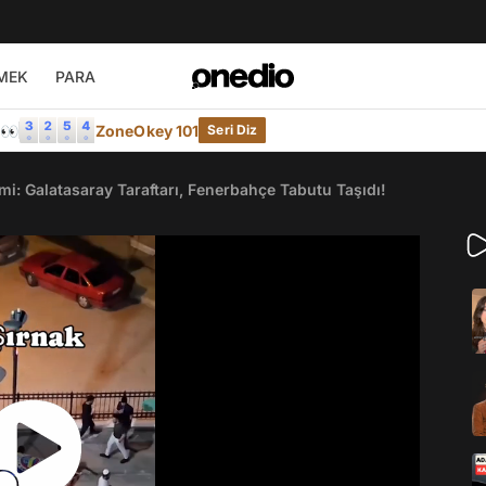
MEK
PARA
e👀
ZoneOkey 101
Seri Diz
i: Galatasaray Taraftarı, Fenerbahçe Tabutu Taşıdı!