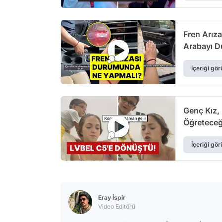
Fren Arıza
Arabayı D
İçeriği gör
Genç Kız,
Öğretece
İçeriği gör
Eray İspir
Video Editörü