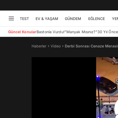
TEST
EV & YAŞAM
GÜNDEM
EĞLENCE
YE
Güncel Konular
Bastonla Vurdu!
"Manyak Mısınız?"
30 Yıl Önc
Haberler
Video
Derbi Sonrası Cenaze Merasim