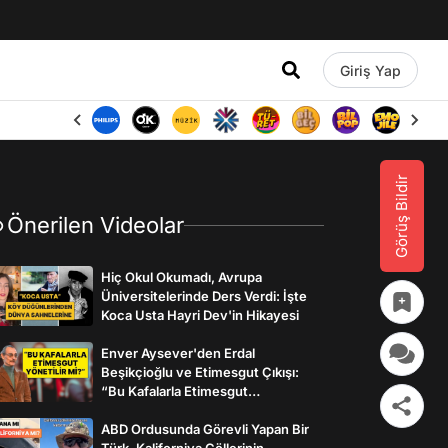
Giriş Yap
Görüş Bildir
Önerilen Videolar
Hiç Okul Okumadı, Avrupa
Üniversitelerinde Ders Verdi: İşte
Koca Usta Hayri Dev'in Hikayesi
Enver Aysever'den Erdal
Beşikçioğlu ve Etimesgut Çıkışı:
“Bu Kafalarla Etimesgut
Yönetilebilir mi?”
ABD Ordusunda Görevli Yapan Bir
Türk, Kaliforniya Çöllerinin