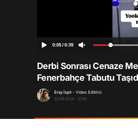
0:05
/
0:39
Derbi Sonrası Cenaze Mer
Fenerbahçe Tabutu Taşıd
Eray İspir
- Video Editörü
22.09.2024 - 21:52