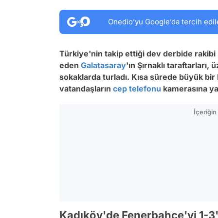
Onedio’yu Google’da tercih edil
Türkiye'nin takip ettiği dev derbide rakibi
eden
Galatasaray
'ın Şırnaklı taraftarları,
sokaklarda turladı. Kısa sürede büyük bi
vatandaşların
cep telefonu
kamerasına ya
İçeriği
Kadıköy'de Fenerbahçe'yi 1-3