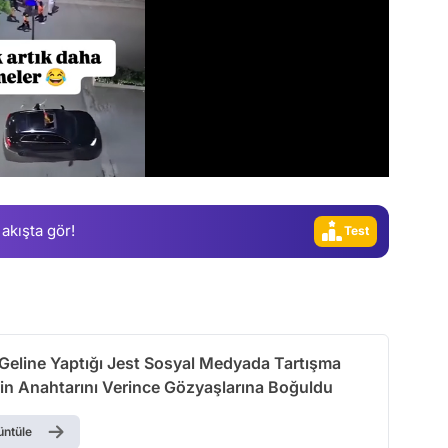
Video
 akışta gör!
Test
Gündem
Magazin
Video
 Geline Yaptığı Jest Sosyal Medyada Tartışma
Test
vin Anahtarını Verince Gözyaşlarına Boğuldu
üntüle