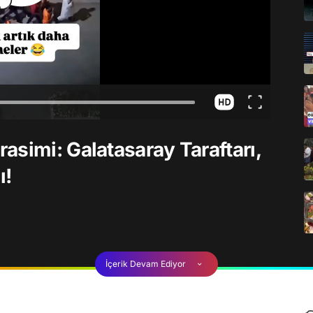
asimi: Galatasaray Taraftarı,
ı!
İçerik Devam Ediyor