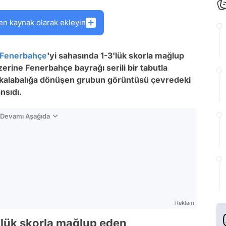
en kaynak olarak ekleyin
Fenerbahçe
'yi sahasında 1-3'lük skorla mağlup
 üzerine Fenerbahçe bayrağı serili bir tabutla
r kalabalığa dönüşen grubun görüntüsü çevredeki
nsıdı.
n Devamı Aşağıda
Reklam
'lük skorla mağlup eden