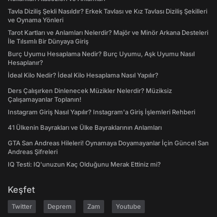
Tavla Diziliş Şekli Nasıldır? Erkek Tavlası ve Kız Tavlası Diziliş Şekilleri
ve Oynama Yönleri
Tarot Kartları ve Anlamları Nelerdir? Majör ve Minör Arkana Desteleri
İle Tılsımlı Bir Dünyaya Giriş
Burç Uyumu Hesaplama Nedir? Burç Uyumu, Aşk Uyumu Nasıl
Hesaplanır?
İdeal Kilo Nedir? İdeal Kilo Hesaplama Nasıl Yapılır?
Ders Çalışırken Dinlenecek Müzikler Nelerdir? Müziksiz
Çalışamayanlar Toplanın!
Instagram Giriş Nasıl Yapılır? Instagram'a Giriş İşlemleri Rehberi
41 Ülkenin Bayrakları ve Ülke Bayraklarının Anlamları
GTA San Andreas Hileleri! Oynamaya Doyamayanlar İçin Güncel San
Andreas Şifreleri
IQ Testi: IQ'unuzun Kaç Olduğunu Merak Ettiniz mi?
Keşfet
Twitter
Deprem
Zam
Youtube