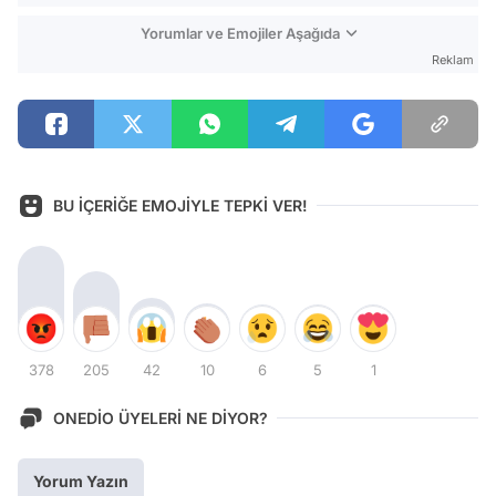
Yorumlar ve Emojiler Aşağıda
Reklam
BU İÇERİĞE EMOJİYLE TEPKİ VER!
378
205
42
10
6
5
1
ONEDİO ÜYELERİ NE DİYOR?
Yorum Yazın