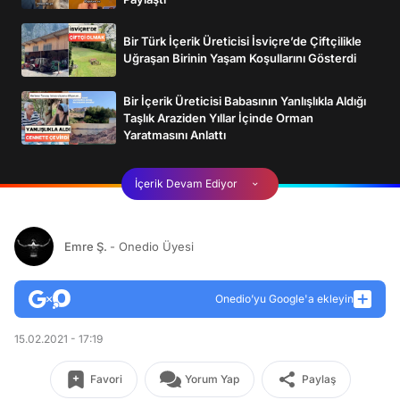
Bir Türk İçerik Üreticisi İsviçre’de Çiftçilikle
Uğraşan Birinin Yaşam Koşullarını Gösterdi
Bir İçerik Üreticisi Babasının Yanlışlıkla Aldığı
Taşlık Araziden Yıllar İçinde Orman
Yaratmasını Anlattı
İçerik Devam Ediyor
Emre Ş.
- Onedio Üyesi
Onedio’yu Google'a ekleyin
15.02.2021 - 17:19
Favori
Yorum Yap
Paylaş