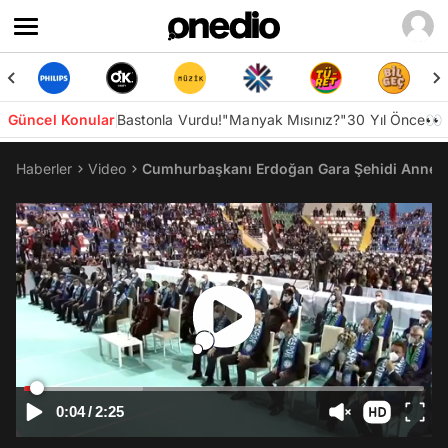
Güncel Konular
Bastonla Vurdu!
"Manyak Mısınız?"
30 Yıl Önce👀
Haberler
Video
Cumhurbaşkanı Erdoğan Gara Şehidi Annesi i
0:04
/
2:25