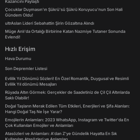
Kazancını Paylaştı
Çocuklar Duymasın'ın Şükrü'sü Şükrü Koruyucu'nun Son Hali
Gündem Oldu!
ultrAslan Lideri Sebahattin Şirin Gözaltına Alındı
Müge Anlı'da Ortalığı Birbirine Katan Nazmiye Tutaner Sonunda
Evlendi!
Hızlı Erişim
Hava Durumu
Son Depremler Listesi
Evlilik Yıl Dönümü Sözleri! En Özel Romantik, Duygusal ve Resimli
Evlilik Yıl dönümü Mesajları
Rüyada Altın Görmek: Gerçekler de Saadetiniz de Çil Çil Altınlarda
Saklı Olabilir!
Doğal Taşların Merak Edilen Tüm Etkileri, Enerjileri ve Şifa Alanları:
Hangi Doğal Taş Ne İşe Yarar?
Emojilerin Anlamları: 2023 WhatsApp, Instagram ve Twitter'da En
Çok Kullanılan Emojiler ve Anlamları
Atasözleri ve Anlamları: A'dan Z'ye Gündelik Hayatta En Sık
Kullanılan Atasözleri ve Anlamları