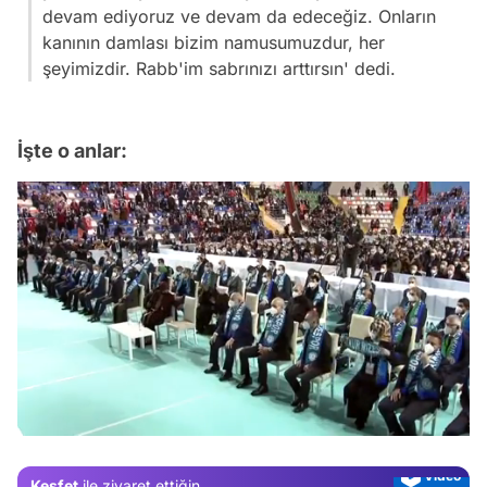
devam ediyoruz ve devam da edeceğiz. Onların
kanının damlası bizim namusumuzdur, her
şeyimizdir. Rabb'im sabrınızı arttırsın' dedi.
İşte o anlar:
Video
Test
Gündem
/
Magazin
Video
Keşfet
ile ziyaret ettiğin