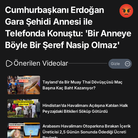
Cumhurbaşkanı Erdoğan
Gara Şehidi Annesi ile
Telefonda Konuştu: 'Bir Anneye
Böyle Bir Şeref Nasip Olmaz'
Önerilen Videolar
Gizle
Tayland'da Bir Muay Thai Dövüşçüsü Maç
Başına Kaç Baht Kazanıyor?
Hindistan’da Havalimanı Açılışına Katılan Halk
Peyzajdaki Bitkileri Söküp Götürdü
Arabasını Havalimanı Otoparkına Bırakan İçerik
Üreticisi 2,5 Günün Sonunda Ödediği Ücreti
Paylaştı