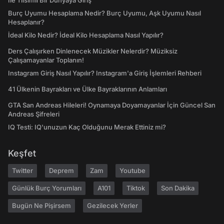
İle Tılsımlı Bir Dünyaya Giriş
Burç Uyumu Hesaplama Nedir? Burç Uyumu, Aşk Uyumu Nasıl
Hesaplanır?
İdeal Kilo Nedir? İdeal Kilo Hesaplama Nasıl Yapılır?
Ders Çalışırken Dinlenecek Müzikler Nelerdir? Müziksiz
Çalışamayanlar Toplanın!
Instagram Giriş Nasıl Yapılır? Instagram'a Giriş İşlemleri Rehberi
41 Ülkenin Bayrakları ve Ülke Bayraklarının Anlamları
GTA San Andreas Hileleri! Oynamaya Doyamayanlar İçin Güncel San
Andreas Şifreleri
IQ Testi: IQ'unuzun Kaç Olduğunu Merak Ettiniz mi?
Keşfet
Twitter
Deprem
Zam
Youtube
Günlük Burç Yorumları
A101
Tiktok
Son Dakika
Bugün Ne Pişirsem
Gezilecek Yerler