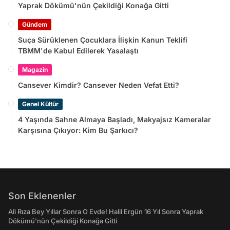
Yaprak Dökümü'nün Çekildiği Konağa Gitti
Gündem
Suça Sürüklenen Çocuklara İlişkin Kanun Teklifi
TBMM'de Kabul Edilerek Yasalaştı
Magazin
Cansever Kimdir? Cansever Neden Vefat Etti?
Genel Kültür
4 Yaşında Sahne Almaya Başladı, Makyajsız Kameralar
Karşısına Çıkıyor: Kim Bu Şarkıcı?
Son Eklenenler
Ali Rıza Bey Yıllar Sonra O Evde! Halil Ergün 16 Yıl Sonra Yaprak
Dökümü'nün Çekildiği Konağa Gitti