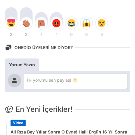
2
2
1
1
0
0
0
ONEDİO ÜYELERİ NE DİYOR?
Yorum Yazın
En Yeni İçerikler!
Video
Ali Rıza Bey Yıllar Sonra O Evde! Halil Ergün 16 Yıl Sonra