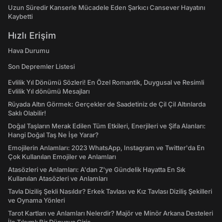
Uzun Süredir Kanserle Mücadele Eden Şarkıcı Cansever Hayatını
Kaybetti
Hızlı Erişim
Hava Durumu
Son Depremler Listesi
Evlilik Yıl Dönümü Sözleri! En Özel Romantik, Duygusal ve Resimli
Evlilik Yıl dönümü Mesajları
Rüyada Altın Görmek: Gerçekler de Saadetiniz de Çil Çil Altınlarda
Saklı Olabilir!
Doğal Taşların Merak Edilen Tüm Etkileri, Enerjileri ve Şifa Alanları:
Hangi Doğal Taş Ne İşe Yarar?
Emojilerin Anlamları: 2023 WhatsApp, Instagram ve Twitter'da En
Çok Kullanılan Emojiler ve Anlamları
Atasözleri ve Anlamları: A'dan Z'ye Gündelik Hayatta En Sık
Kullanılan Atasözleri ve Anlamları
Tavla Diziliş Şekli Nasıldır? Erkek Tavlası ve Kız Tavlası Diziliş Şekilleri
ve Oynama Yönleri
Tarot Kartları ve Anlamları Nelerdir? Majör ve Minör Arkana Desteleri