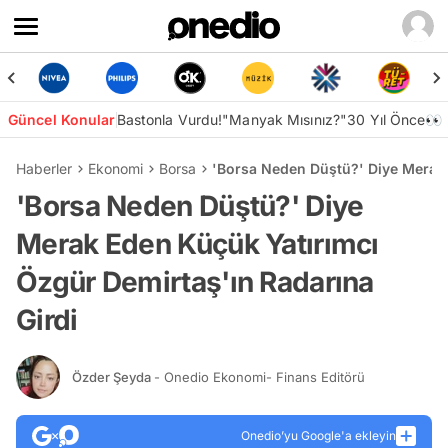
Güncel Konular
Bastonla Vurdu!
"Manyak Mısınız?"
30 Yıl Önce👀
Haberler
Ekonomi
Borsa
'Borsa Neden Düştü?' Diye Merak 
'Borsa Neden Düştü?' Diye
Merak Eden Küçük Yatırımcı
Özgür Demirtaş'ın Radarına
Girdi
Özder Şeyda
- Onedio Ekonomi- Finans Editörü
Onedio’yu Google'a ekleyin