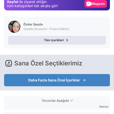
Keşfet
ile ziyaret ettiğin
Magazin
tüm kategorileri tek akışta gör!
Video
Test
Özder Şeyda
Onedio Ekonomi- Finans Editörü
Tüm içerikleri
Sana Özel Seçtiklerimiz
Daha Fazla Sana Özel İçerikler
Yorumlar Aşağıda
Reklam