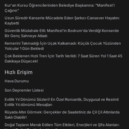
Kur'an Kursu Öğrencilerinden Belediye Başkanına: "Manifest’i
Çağırın"
Uzun Süredir Kanserle Mücadele Eden Şarkıcı Cansever Hayatını
Kaybetti
Güvenlik Müdahale Etti: Manifest'in Bodrum'da Verdiği Konserde
Bir Genç Sahneye Atladı
Kemerini Takmadığı İçin Uçak Kalkamadı: Küçük Çocuk Yüzünden
Yolcular 1 Gün Bekledi
Çok Beklenen Hızlı Tren İçin Tarih Verildi: 7 Saat Süren Yol 1 Saat 45
Dakikaya Düşecek!
Hızlı Erişim
Hava Durumu
Son Depremler Listesi
Evlilik Yıl Dönümü Sözleri! En Özel Romantik, Duygusal ve Resimli
Evlilik Yıl dönümü Mesajları
Rüyada Altın Görmek: Gerçekler de Saadetiniz de Çil Çil Altınlarda
Saklı Olabilir!
Doğal Taşların Merak Edilen Tüm Etkileri, Enerjileri ve Şifa Alanları: