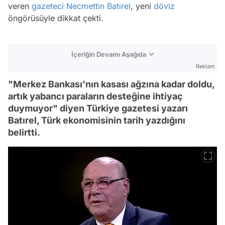
veren
gazeteci
Necmettin Batırel
, yeni
döviz
öngörüsüyle dikkat çekti.
İçeriğin Devamı Aşağıda
Reklam
"Merkez Bankası'nın kasası ağzına kadar doldu,
artık yabancı paraların desteğine ihtiyaç
duymuyor" diyen Türkiye gazetesi yazarı
Batırel, Türk ekonomisinin tarih yazdığını
belirtti.