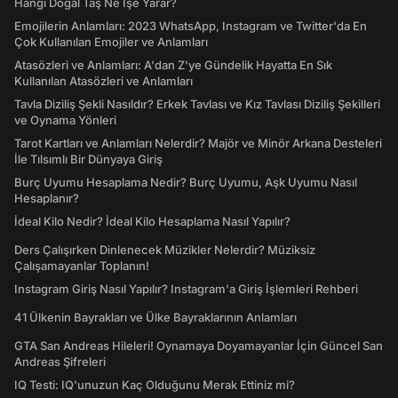
Hangi Doğal Taş Ne İşe Yarar?
Emojilerin Anlamları: 2023 WhatsApp, Instagram ve Twitter'da En
Çok Kullanılan Emojiler ve Anlamları
Atasözleri ve Anlamları: A'dan Z'ye Gündelik Hayatta En Sık
Kullanılan Atasözleri ve Anlamları
Tavla Diziliş Şekli Nasıldır? Erkek Tavlası ve Kız Tavlası Diziliş Şekilleri
ve Oynama Yönleri
Tarot Kartları ve Anlamları Nelerdir? Majör ve Minör Arkana Desteleri
İle Tılsımlı Bir Dünyaya Giriş
Burç Uyumu Hesaplama Nedir? Burç Uyumu, Aşk Uyumu Nasıl
Hesaplanır?
İdeal Kilo Nedir? İdeal Kilo Hesaplama Nasıl Yapılır?
Ders Çalışırken Dinlenecek Müzikler Nelerdir? Müziksiz
Çalışamayanlar Toplanın!
Instagram Giriş Nasıl Yapılır? Instagram'a Giriş İşlemleri Rehberi
41 Ülkenin Bayrakları ve Ülke Bayraklarının Anlamları
GTA San Andreas Hileleri! Oynamaya Doyamayanlar İçin Güncel San
Andreas Şifreleri
IQ Testi: IQ'unuzun Kaç Olduğunu Merak Ettiniz mi?