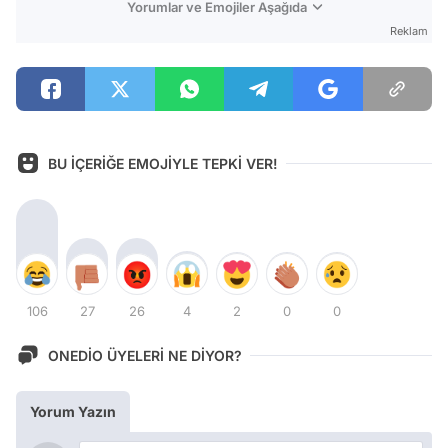
Yorumlar ve Emojiler Aşağıda
Reklam
BU İÇERİĞE EMOJİYLE TEPKİ VER!
106
27
26
4
2
0
0
ONEDİO ÜYELERİ NE DİYOR?
Yorum Yazın