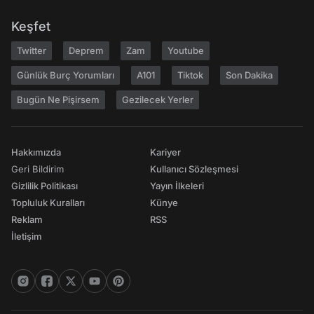
Keşfet
Twitter
Deprem
Zam
Youtube
Günlük Burç Yorumları
A101
Tiktok
Son Dakika
Bugün Ne Pişirsem
Gezilecek Yerler
Hakkımızda
Kariyer
Geri Bildirim
Kullanıcı Sözleşmesi
Gizlilik Politikası
Yayın İlkeleri
Topluluk Kuralları
Künye
Reklam
RSS
İletişim