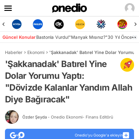
Güncel Konular
Bastonla Vurdu!
"Manyak Mısınız?"
30 Yıl Önce👀
Haberler
Ekonomi
'Şakkanadak' Batırel Yine Dolar Yorumu Y
'Şakkanadak' Batırel Yine
Dolar Yorumu Yaptı:
"Dövizde Kalanlar Yandım Allah
Diye Bağıracak"
Özder Şeyda
- Onedio Ekonomi- Finans Editörü
Onedio’yu Google'a ekleyin