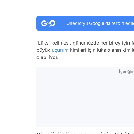
Onedio’yu Google’da tercih edil
'Lüks' kelimesi, günümüzde her birey için fark
büyük
uçurum
kimileri için lüks olanın kimi
olabiliyor.
İçeriği