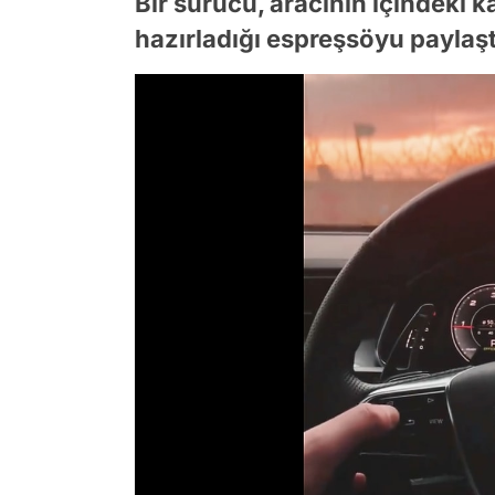
Bir sürücü, aracının içindeki
hazırladığı espreşsöyu paylaşt