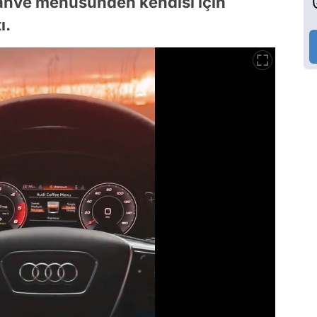
 kahve menüsünden kendisi için
ı.