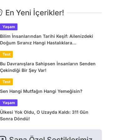
En Yeni İçerikler!
Yaşam
Bilim İnsanlarından Tarihi Keşif: Ailenizdeki
Doğum Sıranız Hangi Hastalıklara
Yakalanacağınızı Belirliyor
Test
Bu Davranışlara Sahipsen İnsanların Senden
Çekindiği Bir Şey Var!
Test
Sen Hangi Mutfağın Hangi Yemeğisin?
Yaşam
Ülkesi Yok Oldu, O Uzayda Kaldı: 311 Gün
Sonra Döndü!
Sana Özel Seçtiklerimiz