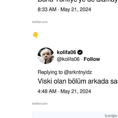
twitter.com
👇
twitter.com
İçeriği