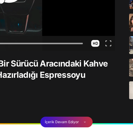
Bir Sürücü Aracındaki Kahve
azırladığı Espressoyu
İçerik Devam Ediyor