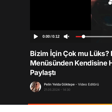
0:00
/
0:12
Bizim İçin Çok mu Lüks? 
Menüsünden Kendisine H
Paylaştı
Pelin Yelda Göktepe
- Video Editörü
21.05.2024 - 14:30