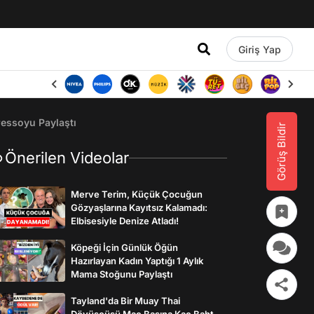
Giriş Yap
essoyu Paylaştı
Görüş Bildir
Önerilen Videolar
Merve Terim, Küçük Çocuğun
Gözyaşlarına Kayıtsız Kalamadı:
Elbisesiyle Denize Atladı!
Köpeği İçin Günlük Öğün
Hazırlayan Kadın Yaptığı 1 Aylık
Mama Stoğunu Paylaştı
Tayland'da Bir Muay Thai
Dövüşçüsü Maç Başına Kaç Baht