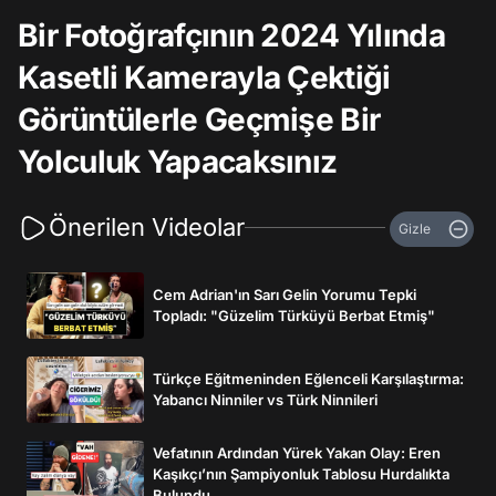
Bir Fotoğrafçının 2024 Yılında
Kasetli Kamerayla Çektiği
Görüntülerle Geçmişe Bir
Yolculuk Yapacaksınız
Önerilen Videolar
Gizle
Cem Adrian'ın Sarı Gelin Yorumu Tepki
Topladı: "Güzelim Türküyü Berbat Etmiş"
Türkçe Eğitmeninden Eğlenceli Karşılaştırma:
Yabancı Ninniler vs Türk Ninnileri
Vefatının Ardından Yürek Yakan Olay: Eren
Kaşıkçı’nın Şampiyonluk Tablosu Hurdalıkta
Bulundu