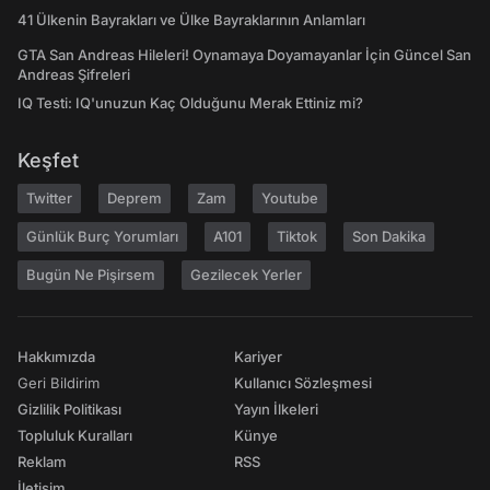
41 Ülkenin Bayrakları ve Ülke Bayraklarının Anlamları
GTA San Andreas Hileleri! Oynamaya Doyamayanlar İçin Güncel San
Andreas Şifreleri
IQ Testi: IQ'unuzun Kaç Olduğunu Merak Ettiniz mi?
Keşfet
Twitter
Deprem
Zam
Youtube
Günlük Burç Yorumları
A101
Tiktok
Son Dakika
Bugün Ne Pişirsem
Gezilecek Yerler
Hakkımızda
Kariyer
Geri Bildirim
Kullanıcı Sözleşmesi
Gizlilik Politikası
Yayın İlkeleri
Topluluk Kuralları
Künye
Reklam
RSS
İletişim