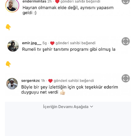
👇
👇
İçeriğin Devamı Aşağıda