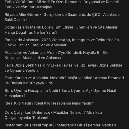
Evlilik Yıl Dönümü Sözleri! En Özel Romantik, Duygusal ve Resimli
Evlilik Yıl dönümü Mesajları
Rüyada Altın Görmek: Gerçekler de Saadetiniz de Çil Çil Altınlarda
Saklı Olabilir!
Doğal Taşların Merak Edilen Tüm Etkileri, Enerjileri ve Şifa Alanları:
Hangi Doğal Taş Ne İşe Yarar?
Emojilerin Anlamları: 2023 WhatsApp, Instagram ve Twitter'da En
Çok Kullanılan Emojiler ve Anlamları
Atasözleri ve Anlamları: A'dan Z'ye Gündelik Hayatta En Sık
Kullanılan Atasözleri ve Anlamları
Tavla Diziliş Şekli Nasıldır? Erkek Tavlası ve Kız Tavlası Diziliş Şekilleri
ve Oynama Yönleri
Tarot Kartları ve Anlamları Nelerdir? Majör ve Minör Arkana Desteleri
İle Tılsımlı Bir Dünyaya Giriş
Burç Uyumu Hesaplama Nedir? Burç Uyumu, Aşk Uyumu Nasıl
Hesaplanır?
İdeal Kilo Nedir? İdeal Kilo Hesaplama Nasıl Yapılır?
Ders Çalışırken Dinlenecek Müzikler Nelerdir? Müziksiz
Çalışamayanlar Toplanın!
Instagram Giriş Nasıl Yapılır? Instagram'a Giriş İşlemleri Rehberi