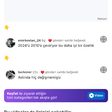
Reklam
👇
Video
👇
Test
Gündem
Magazin
Video
Keşfet
ile ziyaret ettiğin
Test
tüm kategorileri tek akışta gör!