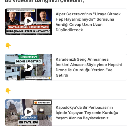
Bu videolar da ilginizi çekebilir;
Alper Gezeravcı'nın "Uzaya Gitmek
Hep Hayaliniz miydi?" Sorusuna
Verdiği Cevap Uzun Uzun
Düşündürecek
👇
Karadenizli Genç Anneannesi
İnekleri Almasını Söyleyince Hepsini
Drone ile Oturduğu Yerden Eve
Getirdi
👇
Kapadokya'da Bir Peribacasının
İçinde Yaşayan Teyzenin Kurduğu
Yaşam Alanına Bayılacaksınız