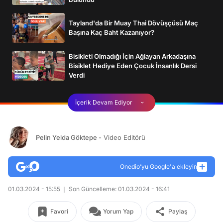
Tayland'da Bir Muay Thai Dövüşçüsü Maç
Başına Kaç Baht Kazanıyor?
Bisikleti Olmadığı İçin Ağlayan Arkadaşına
Bisiklet Hediye Eden Çocuk İnsanlık Dersi
Verdi
İçerik Devam Ediyor
Pelin Yelda Göktepe
- Video Editörü
Onedio’yu Google'a ekleyin
01.03.2024 - 15:55
Son Güncelleme: 01.03.2024 - 16:41
Favori
Yorum Yap
Paylaş