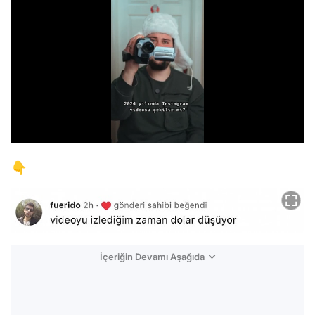
/
👇
İçeriğin Devamı Aşağıda