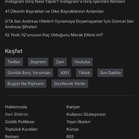
Instagram Giriş Nasıl Yapılır? Instagram'a Giriş İşlemleri Rehberi
41 Ülkenin Bayrakları ve Ülke Bayraklarının Anlamları
GTA San Andreas Hileleri! Oynamaya Doyamayanlar İçin Güncel San
Andreas Şifreleri
IQ Testi: IQ'unuzun Kaç Olduğunu Merak Ettiniz mi?
Keşfet
Twitter
Deprem
Zam
Youtube
Günlük Burç Yorumları
A101
Tiktok
Son Dakika
Bugün Ne Pişirsem
Gezilecek Yerler
Hakkımızda
Kariyer
Geri Bildirim
Kullanıcı Sözleşmesi
Gizlilik Politikası
Yayın İlkeleri
Topluluk Kuralları
Künye
Reklam
RSS