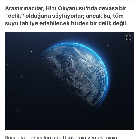
Araştırmacılar, Hint Okyanusu'nda devasa bir
"delik" olduğunu söylüyorlar; ancak bu, tüm
suyu tahliye edebilecek türden bir delik değil.
Bunun yerine jeologların Dünya'nın yerçekiminin