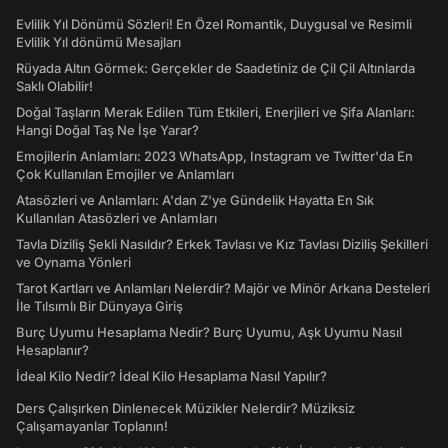
Evlilik Yıl Dönümü Sözleri! En Özel Romantik, Duygusal ve Resimli
Evlilik Yıl dönümü Mesajları
Rüyada Altın Görmek: Gerçekler de Saadetiniz de Çil Çil Altınlarda
Saklı Olabilir!
Doğal Taşların Merak Edilen Tüm Etkileri, Enerjileri ve Şifa Alanları:
Hangi Doğal Taş Ne İşe Yarar?
Emojilerin Anlamları: 2023 WhatsApp, Instagram ve Twitter'da En
Çok Kullanılan Emojiler ve Anlamları
Atasözleri ve Anlamları: A'dan Z'ye Gündelik Hayatta En Sık
Kullanılan Atasözleri ve Anlamları
Tavla Diziliş Şekli Nasıldır? Erkek Tavlası ve Kız Tavlası Diziliş Şekilleri
ve Oynama Yönleri
Tarot Kartları ve Anlamları Nelerdir? Majör ve Minör Arkana Desteleri
İle Tılsımlı Bir Dünyaya Giriş
Burç Uyumu Hesaplama Nedir? Burç Uyumu, Aşk Uyumu Nasıl
Hesaplanır?
İdeal Kilo Nedir? İdeal Kilo Hesaplama Nasıl Yapılır?
Ders Çalışırken Dinlenecek Müzikler Nelerdir? Müziksiz
Çalışamayanlar Toplanın!