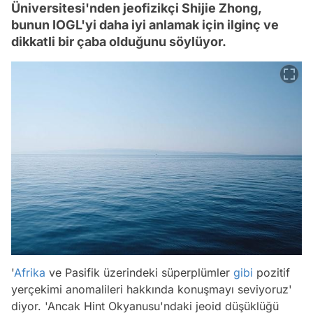
Üniversitesi'nden jeofizikçi Shijie Zhong,
bunun IOGL'yi daha iyi anlamak için ilginç ve
dikkatli bir çaba olduğunu söylüyor.
'
Afrika
ve Pasifik üzerindeki süperplümler
gibi
pozitif
yerçekimi anomalileri hakkında konuşmayı seviyoruz'
diyor. 'Ancak Hint Okyanusu'ndaki jeoid düşüklüğü