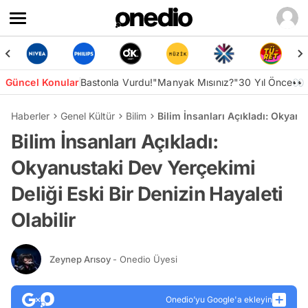
Güncel Konular
Bastonla Vurdu!
"Manyak Mısınız?"
30 Yıl Önce👀
Haberler
Genel Kültür
Bilim
Bilim İnsanları Açıkladı: Okyanu
Bilim İnsanları Açıkladı:
Okyanustaki Dev Yerçekimi
Deliği Eski Bir Denizin Hayaleti
Olabilir
Zeynep Arısoy
- Onedio Üyesi
Onedio’yu Google'a ekleyin