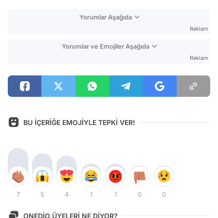
Yorumlar Aşağıda
Reklam
Yorumlar ve Emojiler Aşağıda
Reklam
BU İÇERİĞE EMOJİYLE TEPKİ VER!
7
5
4
1
1
0
0
ONEDİO ÜYELERİ NE DİYOR?