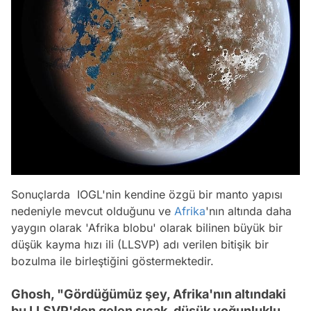
Sonuçlarda IOGL'nin kendine özgü bir manto yapısı
nedeniyle mevcut olduğunu ve
Afrika
'nın altında daha
yaygın olarak 'Afrika blobu' olarak bilinen büyük bir
düşük kayma hızı ili (LLSVP) adı verilen bitişik bir
bozulma ile birleştiğini göstermektedir.
Ghosh, "Gördüğümüz şey, Afrika'nın altındaki
bu LLSVP'den gelen sıcak, düşük yoğunluklu