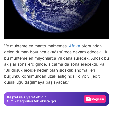
Ve muhtemelen manto malzemesi
Afrika
blobundan
gelen duman boyunca aktığı sürece devam edecek - ki
bu muhtemelen milyonlarca yıl daha sürecek. Ancak bu
akışlar sona erdiğinde, alçalma da sona erecektir. Pal,
Video
'Bu düşük jeoide neden olan sıcaklık anomalileri
Test
bugünkü konumundan uzaklaştığında,' diyor, 'jeoit
düşüklüğü dağılmaya başlayacak.'
Gündem
Magazin
Keşfet
ile ziyaret ettiğin
Video
tüm kategorileri tek akışta gör!
Test