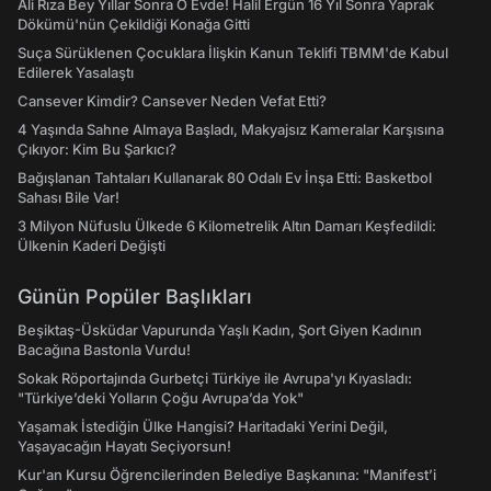
Ali Rıza Bey Yıllar Sonra O Evde! Halil Ergün 16 Yıl Sonra Yaprak
Dökümü'nün Çekildiği Konağa Gitti
Suça Sürüklenen Çocuklara İlişkin Kanun Teklifi TBMM'de Kabul
Edilerek Yasalaştı
Cansever Kimdir? Cansever Neden Vefat Etti?
4 Yaşında Sahne Almaya Başladı, Makyajsız Kameralar Karşısına
Çıkıyor: Kim Bu Şarkıcı?
Bağışlanan Tahtaları Kullanarak 80 Odalı Ev İnşa Etti: Basketbol
Sahası Bile Var!
3 Milyon Nüfuslu Ülkede 6 Kilometrelik Altın Damarı Keşfedildi:
Ülkenin Kaderi Değişti
Günün Popüler Başlıkları
Beşiktaş-Üsküdar Vapurunda Yaşlı Kadın, Şort Giyen Kadının
Bacağına Bastonla Vurdu!
Sokak Röportajında Gurbetçi Türkiye ile Avrupa'yı Kıyasladı:
"Türkiye’deki Yolların Çoğu Avrupa’da Yok"
Yaşamak İstediğin Ülke Hangisi? Haritadaki Yerini Değil,
Yaşayacağın Hayatı Seçiyorsun!
Kur'an Kursu Öğrencilerinden Belediye Başkanına: "Manifest’i