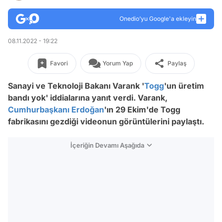
Onedio’yu Google'a ekleyin
08.11.2022 - 19:22
Favori
Yorum Yap
Paylaş
Sanayi ve Teknoloji Bakanı Varank '
Togg
'un üretim
bandı yok
' iddialarına yanıt verdi. Varank,
Cumhurbaşkanı Erdoğan
'ın 29 Ekim'de Togg
fabrikasını gezdiği videonun görüntülerini paylaştı.
İçeriğin Devamı Aşağıda