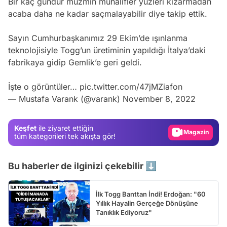
Bir kaç gündür müzmin muhalifler yüzleri kızarmadan
acaba daha ne kadar saçmalayabilir diye takip ettik.
Sayın Cumhurbaşkanımız 29 Ekim’de ışınlanma
teknolojisiyle Togg’un üretiminin yapıldığı İtalya’daki
fabrikaya gidip Gemlik’e geri geldi.
Video
İşte o görüntüler…
pic.twitter.com/47jMZiafon
— Mustafa Varank (@varank)
November 8, 2022
Test
Gündem
Keşfet
ile ziyaret ettiğin
Magazin
tüm kategorileri tek akışta gör!
Video
Bu haberler de ilginizi çekebilir ⬇️
Test
İlk Togg Banttan İndi! Erdoğan: "60
Yıllık Hayalin Gerçeğe Dönüşüne
Tanıklık Ediyoruz"