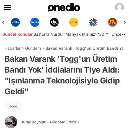
Güncel Konular
Bastonla Vurdu!
"Manyak Mısınız?"
30 Yıl Önce👀
Haberler
Gündem
Bakan Varank 'Togg'un Üretim Bandı Yok' İd
Bakan Varank 'Togg'un Üretim
Bandı Yok' İddialarını Tiye Aldı:
"Işınlanma Teknolojisiyle Gidip
Geldi"
Togg
Burak Boyoglu
- Gündem Editörü