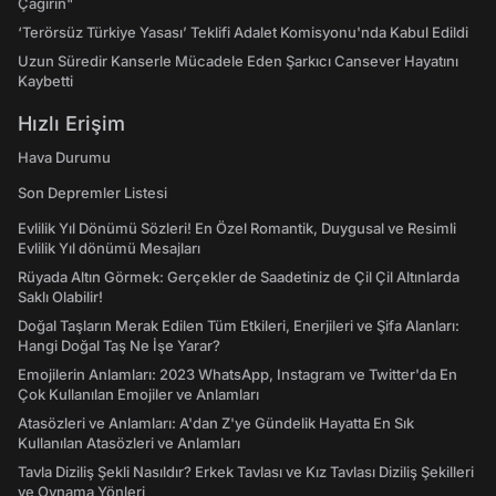
Çağırın"
‘Terörsüz Türkiye Yasası’ Teklifi Adalet Komisyonu'nda Kabul Edildi
Uzun Süredir Kanserle Mücadele Eden Şarkıcı Cansever Hayatını
Kaybetti
Hızlı Erişim
Hava Durumu
Son Depremler Listesi
Evlilik Yıl Dönümü Sözleri! En Özel Romantik, Duygusal ve Resimli
Evlilik Yıl dönümü Mesajları
Rüyada Altın Görmek: Gerçekler de Saadetiniz de Çil Çil Altınlarda
Saklı Olabilir!
Doğal Taşların Merak Edilen Tüm Etkileri, Enerjileri ve Şifa Alanları:
Hangi Doğal Taş Ne İşe Yarar?
Emojilerin Anlamları: 2023 WhatsApp, Instagram ve Twitter'da En
Çok Kullanılan Emojiler ve Anlamları
Atasözleri ve Anlamları: A'dan Z'ye Gündelik Hayatta En Sık
Kullanılan Atasözleri ve Anlamları
Tavla Diziliş Şekli Nasıldır? Erkek Tavlası ve Kız Tavlası Diziliş Şekilleri
ve Oynama Yönleri