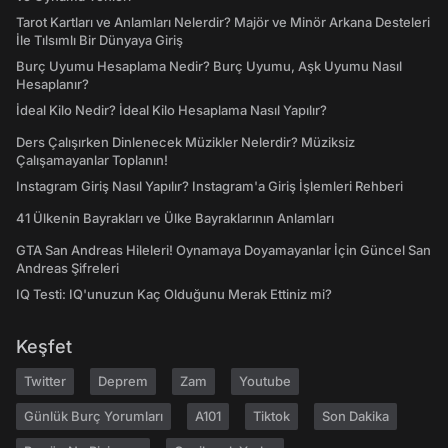
Tarot Kartları ve Anlamları Nelerdir? Majör ve Minör Arkana Desteleri
İle Tılsımlı Bir Dünyaya Giriş
Burç Uyumu Hesaplama Nedir? Burç Uyumu, Aşk Uyumu Nasıl
Hesaplanır?
İdeal Kilo Nedir? İdeal Kilo Hesaplama Nasıl Yapılır?
Ders Çalışırken Dinlenecek Müzikler Nelerdir? Müziksiz
Çalışamayanlar Toplanın!
Instagram Giriş Nasıl Yapılır? Instagram'a Giriş İşlemleri Rehberi
41 Ülkenin Bayrakları ve Ülke Bayraklarının Anlamları
GTA San Andreas Hileleri! Oynamaya Doyamayanlar İçin Güncel San
Andreas Şifreleri
IQ Testi: IQ'unuzun Kaç Olduğunu Merak Ettiniz mi?
Keşfet
Twitter
Deprem
Zam
Youtube
Günlük Burç Yorumları
A101
Tiktok
Son Dakika