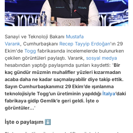
Sanayi ve Teknoloji Bakanı
Mustafa
Varank
, Cumhurbaşkanı
Recep Tayyip Erdoğan
'ın 29
Ekim'de
Togg
fabrikasında incelemelerde bulunurken
çekilen görüntüleri paylaştı. Varank,
sosyal medya
hesabından yaptığı paylaşımda şunları kaydetti:
'
Bir
kaç gündür müzmin muhalifler yüzleri kızarmadan
acaba daha ne kadar saçmalayabilir diye takip ettik.
Sayın Cumhurbaşkanımız 29 Ekim’de ışınlanma
teknolojisiyle Togg’un üretiminin yapıldığı
İtalya
’daki
fabrikaya gidip Gemlik’e geri geldi. İşte o
görüntüler…
'
İşte o paylaşım ⬇️