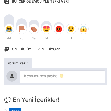
BU İÇERİĞE EMOJİYLE TEPKİ VER!
44
25
19
14
8
1
0
ONEDİO ÜYELERİ NE DİYOR?
Yorum Yazın
En Yeni İçerikler!
Video