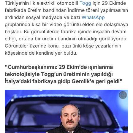
Türkiye’nin ilk elektrikli otomobili
Togg
için 29 Ekimde
fabrikada üretim bandından indirme töreni yapılmasının
ardından sosyal medyada ve bazı
WhatsApp
gruplarında kısa bir video görüntü elden ele dolaşmaya
başladı. Bu görüntülerde fabrika içinde inşaatın devam
ettiği, ortada bir üretim bandının olmadığı görülüyordu.
Görüntüler üzerine konu, bazı ünlü köşe yazarlarının
köşesinde de kendine yer buldu.
"Cumhurbaşkanımız 29 Ekim’de ışınlanma
teknolojisiyle Togg’un üretiminin yapıldığı
İtalya’daki fabrikaya gidip Gemlik’e geri geldi"