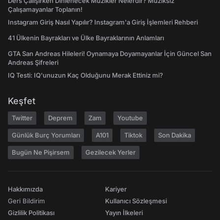
Ders Çalışırken Dinlenecek Müzikler Nelerdir? Müziksiz
Çalışamayanlar Toplanın!
Instagram Giriş Nasıl Yapılır? Instagram'a Giriş İşlemleri Rehberi
41 Ülkenin Bayrakları ve Ülke Bayraklarının Anlamları
GTA San Andreas Hileleri! Oynamaya Doyamayanlar İçin Güncel San
Andreas Şifreleri
IQ Testi: IQ'unuzun Kaç Olduğunu Merak Ettiniz mi?
Keşfet
Twitter
Deprem
Zam
Youtube
Günlük Burç Yorumları
A101
Tiktok
Son Dakika
Bugün Ne Pişirsem
Gezilecek Yerler
Hakkımızda
Kariyer
Geri Bildirim
Kullanıcı Sözleşmesi
Gizlilik Politikası
Yayın İlkeleri