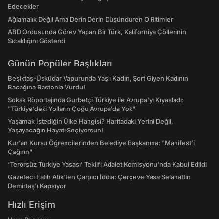
Edecekler
Ağlamalık Değil Ama Derin Derin Düşündüren O Ritimler
ABD Ordusunda Görev Yapan Bir Türk, Kaliforniya Çöllerinin
Sıcaklığını Gösterdi
Günün Popüler Başlıkları
Beşiktaş-Üsküdar Vapurunda Yaşlı Kadın, Şort Giyen Kadının
Bacağına Bastonla Vurdu!
Sokak Röportajında Gurbetçi Türkiye ile Avrupa'yı Kıyasladı:
"Türkiye’deki Yolların Çoğu Avrupa’da Yok"
Yaşamak İstediğin Ülke Hangisi? Haritadaki Yerini Değil,
Yaşayacağın Hayatı Seçiyorsun!
Kur'an Kursu Öğrencilerinden Belediye Başkanına: "Manifest’i
Çağırın"
‘Terörsüz Türkiye Yasası’ Teklifi Adalet Komisyonu'nda Kabul Edildi
Gazeteci Fatih Atik'ten Çarpıcı İddia: Çerçeve Yasa Selahattin
Demirtaş'ı Kapsıyor
Hızlı Erişim