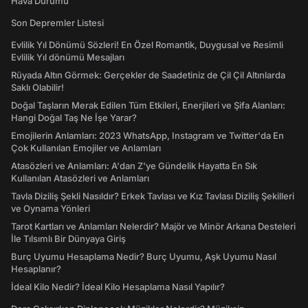
Hava Durumu
Son Depremler Listesi
Evlilik Yıl Dönümü Sözleri! En Özel Romantik, Duygusal ve Resimli
Evlilik Yıl dönümü Mesajları
Rüyada Altın Görmek: Gerçekler de Saadetiniz de Çil Çil Altınlarda
Saklı Olabilir!
Doğal Taşların Merak Edilen Tüm Etkileri, Enerjileri ve Şifa Alanları:
Hangi Doğal Taş Ne İşe Yarar?
Emojilerin Anlamları: 2023 WhatsApp, Instagram ve Twitter'da En
Çok Kullanılan Emojiler ve Anlamları
Atasözleri ve Anlamları: A'dan Z'ye Gündelik Hayatta En Sık
Kullanılan Atasözleri ve Anlamları
Tavla Diziliş Şekli Nasıldır? Erkek Tavlası ve Kız Tavlası Diziliş Şekilleri
ve Oynama Yönleri
Tarot Kartları ve Anlamları Nelerdir? Majör ve Minör Arkana Desteleri
İle Tılsımlı Bir Dünyaya Giriş
Burç Uyumu Hesaplama Nedir? Burç Uyumu, Aşk Uyumu Nasıl
Hesaplanır?
İdeal Kilo Nedir? İdeal Kilo Hesaplama Nasıl Yapılır?