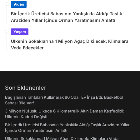
Video
Bir İçerik Üreticisi Babasının Yanlışlıkla Aldığı Taşlık
Araziden Yıllar İçinde Orman Yaratmasını Anlattı
Yaşam
Ülkenin Sokaklarına 1 Milyon Ağaç Dikilecek: Klimalara
Veda Edecekler
Son Eklenenler
Bağışlanan Tahtaları Kullanarak 80 Odalı Ev İnşa Etti: Basketbol
Sahası Bile Var!
3 Milyon Nüfuslu Ülkede 6 Kilometrelik Altın Damarı Keşfedildi:
Ülkenin Kaderi Değişti
Bir İçerik Üreticisi Babasının Yanlışlıkla Aldığı Taşlık Araziden Yıllar
İçinde Orman Yaratmasını Anlattı
Ülkenin Sokaklarına 1 Milyon Ağaç Dikilecek: Klimalara Veda