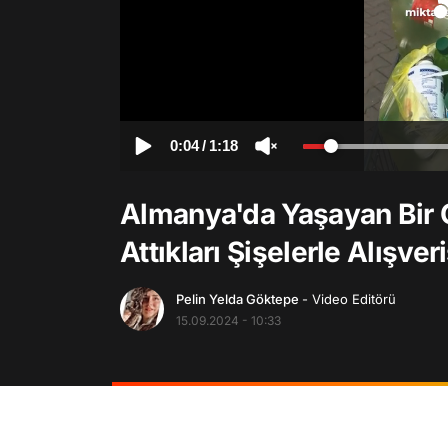
0:04
/
1:18
Almanya'da Yaşayan Bir 
Attıkları Şişelerle Alışver
Pelin Yelda Göktepe
- Video Editörü
15.09.2024 - 10:33