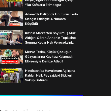
“Bu Kafalarla Etimesgut
Yönetilebilir mi?”
Adana'da Balkonda Unutulan Terlik
Sıcağın Etkisiyle 4 Numara
Küçüldü
Kızının Marketten Soyulmuş Muz
Aldığını Gören Annenin Tepkisine
Sonuna Kadar Hak Vereceksiniz
Merve Terim, Küçük Çocuğun
Gözyaşlarına Kayıtsız Kalamadı:
Elbisesiyle Denize Atladı!
Hindistan’da Havalimanı Açılışına
Katılan Halk Peyzajdaki Bitkileri
Söküp Götürdü