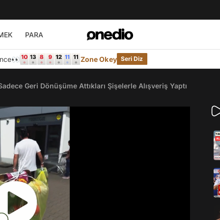
MEK
PARA
Önce👀
Zone Okey
Seri Diz
adece Geri Dönüşüme Attıkları Şişelerle Alışveriş Yaptı