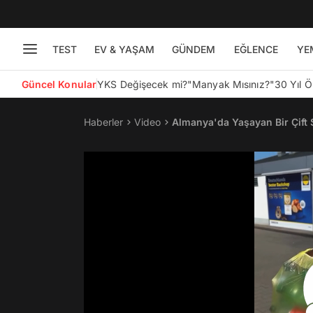
TEST
EV & YAŞAM
GÜNDEM
EĞLENCE
YE
Güncel Konular
YKS Değişecek mi?
"Manyak Mısınız?"
30 Yıl 
Haberler
Video
Almanya'da Yaşayan Bir Çift S