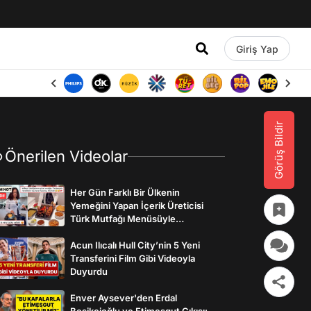
Giriş Yap
Görüş Bildir
Önerilen Videolar
Her Gün Farklı Bir Ülkenin
Yemeğini Yapan İçerik Üreticisi
Türk Mutfağı Menüsüyle
İzleyenlerden Tam Not Aldı
Acun Ilıcalı Hull City’nin 5 Yeni
Transferini Film Gibi Videoyla
Duyurdu
Enver Aysever'den Erdal
Beşikçioğlu ve Etimesgut Çıkışı: