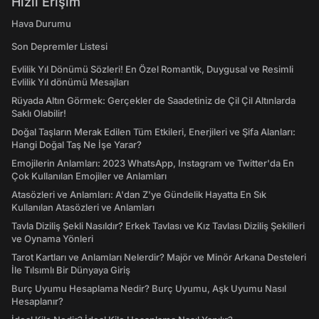
Hızlı Erişim
Hava Durumu
Son Depremler Listesi
Evlilik Yıl Dönümü Sözleri! En Özel Romantik, Duygusal ve Resimli
Evlilik Yıl dönümü Mesajları
Rüyada Altın Görmek: Gerçekler de Saadetiniz de Çil Çil Altınlarda
Saklı Olabilir!
Doğal Taşların Merak Edilen Tüm Etkileri, Enerjileri ve Şifa Alanları:
Hangi Doğal Taş Ne İşe Yarar?
Emojilerin Anlamları: 2023 WhatsApp, Instagram ve Twitter'da En
Çok Kullanılan Emojiler ve Anlamları
Atasözleri ve Anlamları: A'dan Z'ye Gündelik Hayatta En Sık
Kullanılan Atasözleri ve Anlamları
Tavla Diziliş Şekli Nasıldır? Erkek Tavlası ve Kız Tavlası Diziliş Şekilleri
ve Oynama Yönleri
Tarot Kartları ve Anlamları Nelerdir? Majör ve Minör Arkana Desteleri
İle Tılsımlı Bir Dünyaya Giriş
Burç Uyumu Hesaplama Nedir? Burç Uyumu, Aşk Uyumu Nasıl
Hesaplanır?