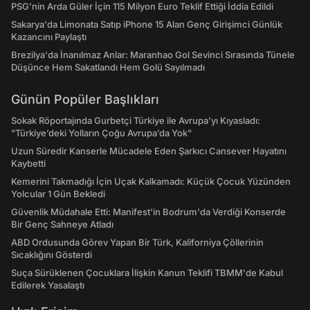
PSG’nin Arda Güler İçin 115 Milyon Euro Teklif Ettiği İddia Edildi
Sakarya'da Limonata Satıp iPhone 15 Alan Genç Girişimci Günlük
Kazancını Paylaştı
Brezilya'da İnanılmaz Anlar: Maranhao Gol Sevinci Sırasında Tünele
Düşünce Hem Sakatlandı Hem Golü Sayılmadı
Günün Popüler Başlıkları
Sokak Röportajında Gurbetçi Türkiye ile Avrupa'yı Kıyasladı:
"Türkiye’deki Yolların Çoğu Avrupa’da Yok"
Uzun Süredir Kanserle Mücadele Eden Şarkıcı Cansever Hayatını
Kaybetti
Kemerini Takmadığı İçin Uçak Kalkamadı: Küçük Çocuk Yüzünden
Yolcular 1 Gün Bekledi
Güvenlik Müdahale Etti: Manifest'in Bodrum'da Verdiği Konserde
Bir Genç Sahneye Atladı
ABD Ordusunda Görev Yapan Bir Türk, Kaliforniya Çöllerinin
Sıcaklığını Gösterdi
Suça Sürüklenen Çocuklara İlişkin Kanun Teklifi TBMM'de Kabul
Edilerek Yasalaştı