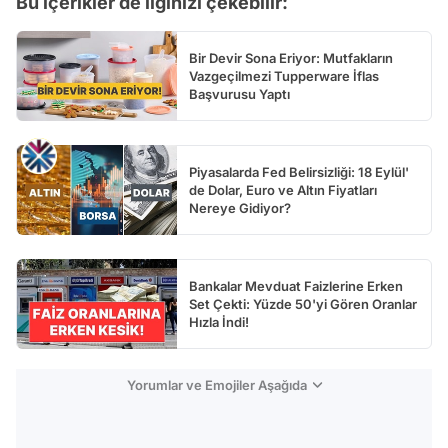
Bu içerikler de ilginizi çekebilir:
Test
Bir Devir Sona Eriyor: Mutfakların
Vazgeçilmezi Tupperware İflas
Başvurusu Yaptı
Piyasalarda Fed Belirsizliği: 18 Eylül'
de Dolar, Euro ve Altın Fiyatları
Nereye Gidiyor?
Bankalar Mevduat Faizlerine Erken
Set Çekti: Yüzde 50'yi Gören Oranlar
Hızla İndi!
Yorumlar ve Emojiler Aşağıda