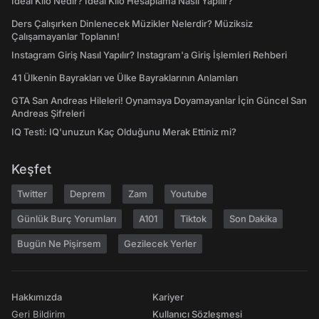
İdeal Kilo Nedir? İdeal Kilo Hesaplama Nasıl Yapılır?
Ders Çalışırken Dinlenecek Müzikler Nelerdir? Müziksiz
Çalışamayanlar Toplanın!
Instagram Giriş Nasıl Yapılır? Instagram'a Giriş İşlemleri Rehberi
41 Ülkenin Bayrakları ve Ülke Bayraklarının Anlamları
GTA San Andreas Hileleri! Oynamaya Doyamayanlar İçin Güncel San
Andreas Şifreleri
IQ Testi: IQ'unuzun Kaç Olduğunu Merak Ettiniz mi?
Keşfet
Twitter
Deprem
Zam
Youtube
Günlük Burç Yorumları
A101
Tiktok
Son Dakika
Bugün Ne Pişirsem
Gezilecek Yerler
Hakkımızda
Kariyer
Geri Bildirim
Kullanıcı Sözleşmesi