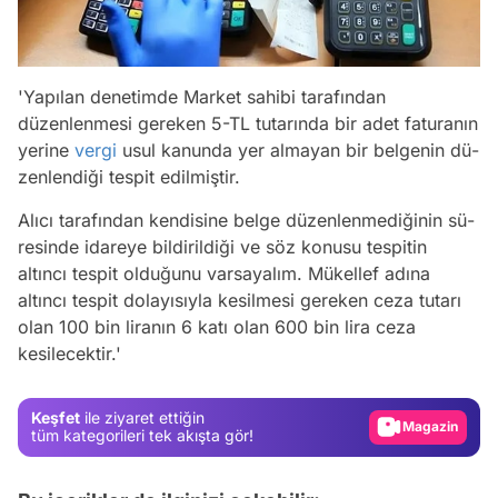
'Yapılan denetimde Market sahi­bi tarafından
düzenlenmesi gereken 5-TL tutarında bir adet faturanın
yerine
vergi
usul kanunda yer almayan bir belgenin dü­
zenlendiği tespit edilmiştir.
Alıcı tarafın­dan kendisine belge düzenlenmediğinin sü­
resinde idareye bildirildiği ve söz konusu tespitin
altıncı tespit olduğunu varsayalım. Mükellef adına
altıncı tespit dolayısıyla ke­silmesi gereken ceza tutarı
Video
olan 100 bin lira­nın 6 katı olan 600 bin lira ceza
kesilecektir.'
Test
Gündem
Keşfet
ile ziyaret ettiğin
Magazin
tüm kategorileri tek akışta gör!
Video